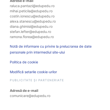
Adrese e-mail
raluca.pantazi@edupedu.ro
mihai.peticila@edupedu.ro
costin.ionescu@edupedu.ro
alexa.stanescu@edupedu.ro
diana.ghimisi@edupedu.ro
stefan.lefter@edupedu.ro
ramona.florea@edupedu.ro
Notă de informare cu privire la prelucrarea de date
personale prin intermediul site-ului
Politica de cookie
Modifică setarile cookie-urilor
PUBLICITATE ȘI PARTENERIATE
Adresă de e-mail
comunicare@edupedu.ro