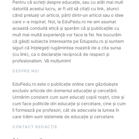
Pentru că scrieți despre educație, sau cu atât mai mult
datorită acestui lucru, ar fi util să citați cu link, atunci
când preluați un articol, părți dintr-un articol sau o idee
care v-a inspirat. Noi, la EduPedu.ro ne-am asumat
această conduită etică și sperăm că și publicațiile cu
mult mai multă experiență vor face la fel. Ne bucurăm
că găsiți subiecte interesante pe Edupedu.ro și suntem
siguri că înțelegeți rugămintea noastră de a cita sursa
(cu link), ca o declarație reciprocă de respect și
profesionalism. Vă mulțumim!
DESPRE NOI
EduPedu.ro este o publicație online care găzduiește
exclusiv articole din domeniul educației și cercetării.
Urmărim constant cum sunt educați copiii noștri, cine și
cum face politicile din educație și cercetare, cine și cum
îi formează pe profesori, cât de adecvate la lumea în
care trăim sunt sistemele de educație și cercetare.
CONTACT REDACȚIE