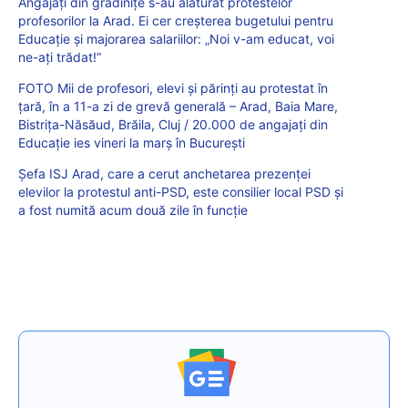
Angajați din grădinițe s-au alăturat protestelor
profesorilor la Arad. Ei cer creșterea bugetului pentru
Educație și majorarea salariilor: „Noi v-am educat, voi
ne-aţi trădat!”
FOTO Mii de profesori, elevi și părinți au protestat în
țară, în a 11-a zi de grevă generală – Arad, Baia Mare,
Bistrița-Năsăud, Brăila, Cluj / 20.000 de angajați din
Educație ies vineri la marș în București
Șefa ISJ Arad, care a cerut anchetarea prezenței
elevilor la protestul anti-PSD, este consilier local PSD și
a fost numită acum două zile în funcție