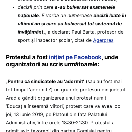
decizii prin care
s-au bulversat examenele
naționale
. E vorba de numeroase
decizii luate în
ultimul an și care au bulversat tot sistemul de
învățământ
„, a declarat Paul Barta, profesor de
sport şi inspector şcolar, citat de
Agerpres
.
Protestul a fost
inițiat pe Facebook
, unde
organizatorii au scris următoarele:
„
Pentru că sindicatele au ‘adormit’
(sau au fost mai
tot timpul ‘adormite’) un grup de profesori din județul
Arad a gândit organizarea unui protest numit
‘Educația înseamnă viitor!’, protest care va avea loc
joi, 13 iunie 2019, pe Platoul din fața Palatului
Administrativ, între orele 18:30-21:30. Protestul a
primit aviz favorabil din partea Comisiei pentru