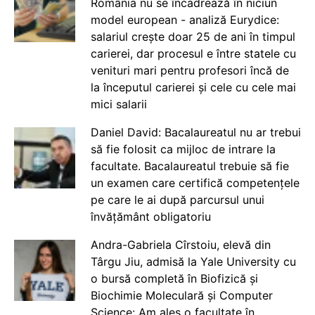
România nu se încadrează în niciun
model european - analiză Eurydice:
salariul crește doar 25 de ani în timpul
carierei, dar procesul e între statele cu
venituri mari pentru profesori încă de
la începutul carierei și cele cu cele mai
mici salarii
Daniel David: Bacalaureatul nu ar trebui
să fie folosit ca mijloc de intrare la
facultate. Bacalaureatul trebuie să fie
un examen care certifică competențele
pe care le ai după parcursul unui
învățământ obligatoriu
Andra-Gabriela Cîrstoiu, elevă din
Târgu Jiu, admisă la Yale University cu
o bursă completă în Biofizică și
Biochimie Moleculară și Computer
Science: Am ales o facultate în