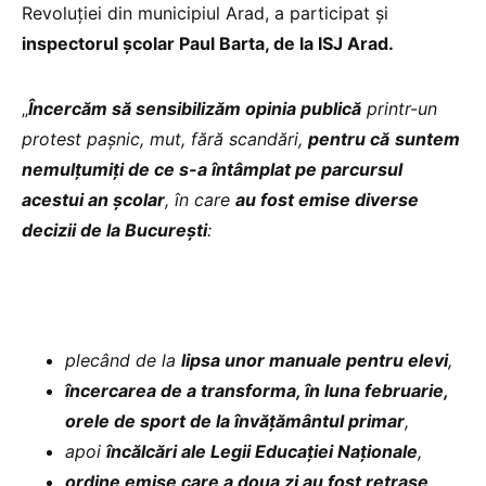
Revoluției din municipiul Arad, a participat și
inspectorul școlar Paul Barta, de la ISJ Arad.
„
Încercăm să sensibilizăm opinia publică
printr-un
protest pașnic, mut, fără scandări,
pentru că
suntem
nemulțumiți de ce s-a întâmplat pe parcursul
acestui an şcolar
, în care
au fost emise diverse
decizii de la Bucureşti
:
plecând de la
lipsa unor manuale pentru elevi
,
încercarea de a transforma, în luna februarie,
orele de sport de la învăţământul primar
,
apoi
încălcări ale Legii Educației Naționale
,
ordine emise care a doua zi au fost retrase
,