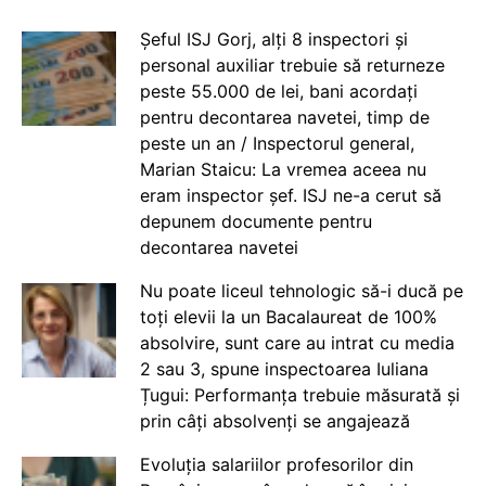
Șeful ISJ Gorj, alți 8 inspectori și
personal auxiliar trebuie să returneze
peste 55.000 de lei, bani acordați
pentru decontarea navetei, timp de
peste un an / Inspectorul general,
Marian Staicu: La vremea aceea nu
eram inspector șef. ISJ ne-a cerut să
depunem documente pentru
decontarea navetei
Nu poate liceul tehnologic să-i ducă pe
toți elevii la un Bacalaureat de 100%
absolvire, sunt care au intrat cu media
2 sau 3, spune inspectoarea Iuliana
Țugui: Performanța trebuie măsurată și
prin câți absolvenți se angajează
Evoluția salariilor profesorilor din