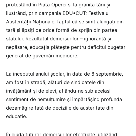
protestând în Piața Operei și la granița țării și
ilustrând, prin campania EDU•CUT: Festivalul
Austerității Naționale, faptul că se simt alungați din
țară și lipsiți de orice formă de sprijin din partea
statului. Rezultatul demersurilor – ignoranță și
nepăsare, educația plătește pentru deficitul bugetar
generat de guvernări mediocre.
La începutul anului școlar, în data de 8 septembrie,
am fost în stradă, alături de sindicatele din
învățământ și de elevi, aflându-ne sub același
sentiment de nemulțumire și împărtășind profunda
dezamăgire față de deciziile de austeritate din
educație.
În ciuda tuturor demersurilor efectuate, utilizând