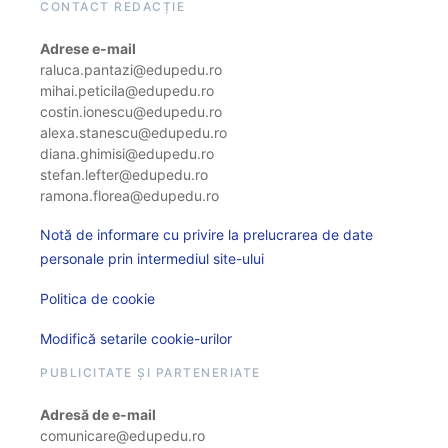
CONTACT REDACȚIE
Adrese e-mail
raluca.pantazi@edupedu.ro
mihai.peticila@edupedu.ro
costin.ionescu@edupedu.ro
alexa.stanescu@edupedu.ro
diana.ghimisi@edupedu.ro
stefan.lefter@edupedu.ro
ramona.florea@edupedu.ro
Notă de informare cu privire la prelucrarea de date
personale prin intermediul site-ului
Politica de cookie
Modifică setarile cookie-urilor
PUBLICITATE ȘI PARTENERIATE
Adresă de e-mail
comunicare@edupedu.ro