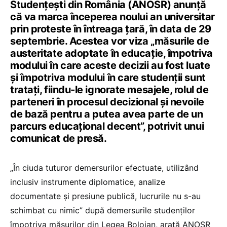
Studențești din România (ANOSR) anunță
că va marca începerea noului an universitar
prin proteste în întreaga țară, în data de 29
septembrie. Acestea vor viza „măsurile de
austeritate adoptate în educație, împotriva
modului în care aceste decizii au fost luate
și împotriva modului în care studenții sunt
tratați, fiindu-le ignorate mesajele, rolul de
parteneri în procesul decizional și nevoile
de bază pentru a putea avea parte de un
parcurs educațional decent”, potrivit unui
comunicat de presă.
„În ciuda tuturor demersurilor efectuate, utilizând
inclusiv instrumente diplomatice, analize
documentate și presiune publică, lucrurile nu s-au
schimbat cu nimic” după demersurile studenților
împotriva măsurilor din Legea Bolojan, arată ANOSR