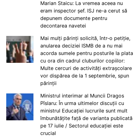
Marian Staicu: La vremea aceea nu
eram inspector șef. ISJ ne-a cerut să
depunem documente pentru
decontarea navetei
Mai mulți părinți solicită, într-o petiție,
anularea deciziei ISMB de a nu mai
acorda sumele pentru posturile la plata
cu ora din cadrul cluburilor copiilor:
Multe cercuri de activități extrașcolare
vor dispărea de la 1 septembrie, spun
părinții
Ministrul interimar al Muncii Dragos
Pîslaru: În urma ultimelor discuții cu
ministrul Educației lucrurile sunt mult
îmbunătățite față de varianta publicată
pe 17 iulie / Sectorul educației este
crucial