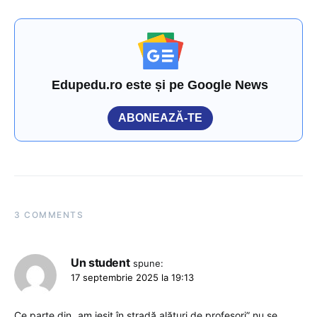
Edupedu.ro este și pe Google News
ABONEAZĂ-TE
3 COMMENTS
Un student
spune:
17 septembrie 2025 la 19:13
Ce parte din „am ieșit în stradă alături de profesori” nu se