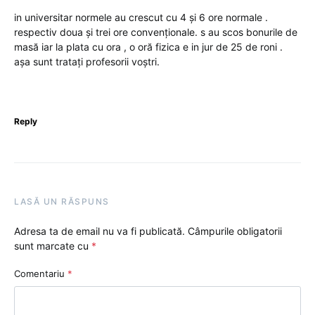
in universitar normele au crescut cu 4 și 6 ore normale .
respectiv doua și trei ore convenționale. s au scos bonurile de
masă iar la plata cu ora , o oră fizica e in jur de 25 de roni .
așa sunt tratați profesorii voștri.
Reply
LASĂ UN RĂSPUNS
Adresa ta de email nu va fi publicată.
Câmpurile obligatorii
sunt marcate cu
*
Comentariu
*