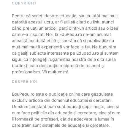
COPYRIGHT
Pentru că scrieți despre educație, sau cu atât mai mult
datorită acestui lucru, ar fi util să citați cu link, atunci
când preluați un articol, părți dintr-un articol sau o idee
care v-a inspirat. Noi, la EduPedu.ro ne-am asumat
această conduită etică și sperăm că și publicațiile cu
mult mai multă experiență vor face la fel. Ne bucurăm
că găsiți subiecte interesante pe Edupedu.ro și suntem
siguri că înțelegeți rugămintea noastră de a cita sursa
(cu link), ca o declarație reciprocă de respect și
profesionalism. Vă mulțumim!
DESPRE NOI
EduPedu.ro este o publicație online care găzduiește
exclusiv articole din domeniul educației și cercetării.
Urmărim constant cum sunt educați copiii noștri, cine și
cum face politicile din educație și cercetare, cine și cum
îi formează pe profesori, cât de adecvate la lumea în
care trăim sunt sistemele de educație și cercetare.