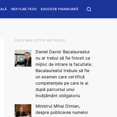
OALĂ
NEXTLAB.TECH
EDUCAȚIE FINANCIARĂ
CELE MAI CITITE ARTICOLE
Daniel David: Bacalaureatul
nu ar trebui să fie folosit ca
mijloc de intrare la facultate.
Bacalaureatul trebuie să fie
un examen care certifică
competențele pe care le ai
după parcursul unui
învățământ obligatoriu
Ministrul Mihai Dimian,
despre publicarea numelor