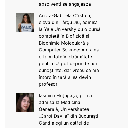
absolvenți se angajează
Andra-Gabriela Cîrstoiu,
elevă din Târgu Jiu, admisă
la Yale University cu o bursă
completă în Biofizică și
Biochimie Moleculară și
Computer Science: Am ales
o facultate în străinătate
pentru că pot deprinde noi
cunoștințe, dar vreau să mă
întorc în țară și să devin
profesor
Iasmina Huțupașu, prima
admisă la Medicină
Generală, Universitatea
„Carol Davila” din București:
Când alegi un astfel de