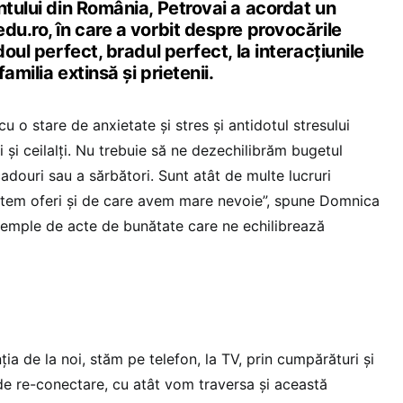
ntului din România, Petrovai a acordat un
du.ro, în care a vorbit despre provocările
doul perfect, bradul perfect, la interacțiunile
familia extinsă și prietenii.
cu o stare de anxietate și stres și antidotul stresului
 și ceilalți. Nu trebuie să ne dezechilibrăm bugetul
cadouri sau a sărbători. Sunt atât de multe lucruri
utem oferi și de care avem mare nevoie”, spune Domnica
xemple de acte de bunătate care ne echilibrează
ia de la noi, stăm pe telefon, la TV, prin cumpărături și
de re-conectare, cu atât vom traversa și această