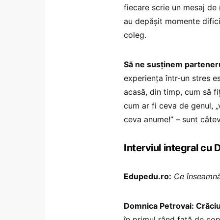
fiecare scrie un mesaj de
au depășit momente difici
coleg.
Să ne susținem partenerul 
experiența într-un stres e
acasă, din timp, cum să fiț
cum ar fi ceva de genul, „v
ceva anume!” – sunt câteva
Interviul integral cu
Edupedu.ro:
Ce înseamnă 
Domnica Petrovai: Crăciun
în primul rând față de copi