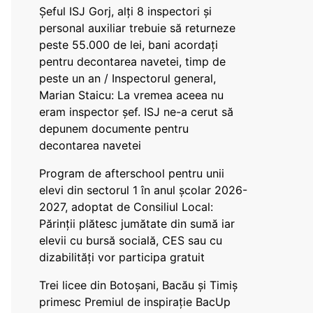
Șeful ISJ Gorj, alți 8 inspectori și
personal auxiliar trebuie să returneze
peste 55.000 de lei, bani acordați
pentru decontarea navetei, timp de
peste un an / Inspectorul general,
Marian Staicu: La vremea aceea nu
eram inspector șef. ISJ ne-a cerut să
depunem documente pentru
decontarea navetei
Program de afterschool pentru unii
elevi din sectorul 1 în anul școlar 2026-
2027, adoptat de Consiliul Local:
Părinții plătesc jumătate din sumă iar
elevii cu bursă socială, CES sau cu
dizabilităţi vor participa gratuit
Trei licee din Botoșani, Bacău și Timiș
primesc Premiul de inspirație BacUp