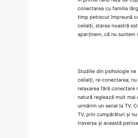
conectarea cu familia lăr
timp petrecut împreună cu 
ceilalți, starea noastră e
aparținem, că nu suntem 
Studiile din psihologie ne
ceilalți, re-conectarea, 
relaxarea fără conectare n
natură reglează mult mai 
urmărim un serial la TV. C
TV, prin cumpărături și n
traversa și această perio