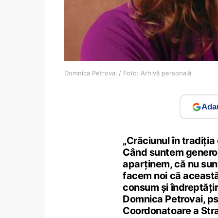
Domnica Petrovai / Foto: Arhivă personală
Adau
„Crăciunul în tradiția
Când suntem generoși
aparținem, că nu sun
facem noi că această
consum și îndreptățir
Domnica Petrovai, psi
Coordonatoare a Stra