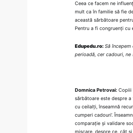
Ceea ce facem ne influenț
mult ca în familie să fie d
această sărbătoare pentru
Pentru a fi congruenți cu 
Edupedu.ro:
Să începem c
perioadă, cer cadouri, ne
Domnica Petrovai:
Copiii
sărbătoare este despre a fi
cu ceilalți, înseamnă recu
cumperi cadouri’. Înseamnă
comparație și validare so
mișcare, despre ce, cât 