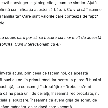
ează convingerile și alegerile și cum ne simțim. Ajută
efinită semnificația acestei sărbători. Ce vrei să însemne
 familia ta? Care sunt valorile care contează de fapt?
ele.
u copiii, care par să se bucure cel mai mult de această
 solicita. Cum interacționăm cu ei?
 învață acum, prin ceea ce facem noi, că această
 buni cu noi în primul rând, iar pentru a putea fi buni și
noștință, nu consum și îndreptățire – ‘trebuie să-mi
 că ne pasă unii de ceilalți, înseamnă reciprocitate, nu
cială și epuizare. Înseamnă că avem grijă de somn, de
și când mâncăm, chiar dacă este vacanță.