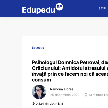
ȘTIRI
Educație
Psihologul Domnica Petrovai, de
Crăciunului: Antidotul stresului e
învață prin ce facem noi că ace
consum
Ramona Florea
25 decembrie 2022
10 minute re
2.134 de vizualizări