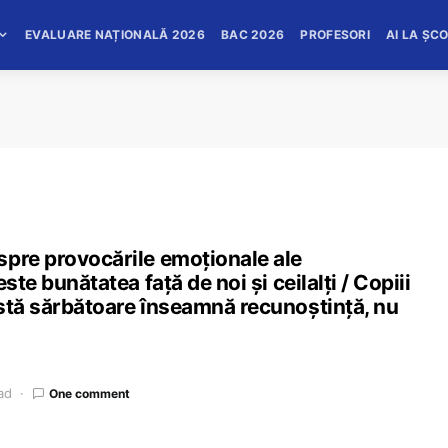
EVALUARE NAȚIONALĂ 2026
BAC 2026
PROFESORI
AI LA ȘC
spre provocările emoționale ale
ste bunătatea față de noi și ceilalți / Copiii
astă sărbătoare înseamnă recunoștință, nu
ad
One comment