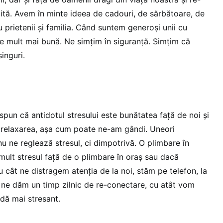
gită. Avem în minte ideea de cadouri, de sărbătoare, de
prietenii și familia. Când suntem generoși unii cu
ste mult mai bună. Ne simțim în siguranță. Simțim că
singuri.
 spun că antidotul stresului este bunătatea față de noi și
nu relaxarea, așa cum poate ne-am gândi. Uneori
u ne reglează stresul, ci dimpotrivă. O plimbare în
mult stresul față de o plimbare în oraș sau dacă
u cât ne distragem atenția de la noi, stăm pe telefon, la
u ne dăm un timp zilnic de re-conectare, cu atât vom
adă mai stresant.