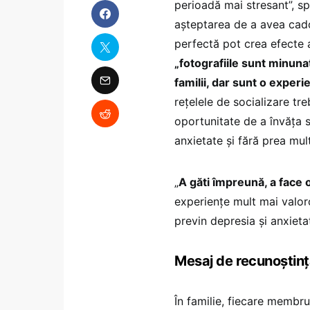
perioadă mai stresant”, s
așteptarea de a avea cado
perfectă pot crea efecte 
„fotografiile sunt minuna
familii, dar sunt o experi
rețelele de socializare tre
oportunitate de a învăța s
anxietate și fără prea mul
„
A găti împreună, a face
experiențe mult mai valoro
previn depresia și anxiet
Mesaj de recunoștință 
În familie, fiecare membru