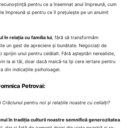
 recunoștință pentru ce a însemnat anul împreună, cum
le împreună și pentru ce îl prețuiește pe un anumit
în relația cu familia lui
, fără să transformăm
ste un gest de apreciere și bunătate. Negociați de
i sprijin unul pentru celălalt. Fără așteptări nerealiste,
in la ai tăi, doar dacă maică-ta își cere iertare pentru
 din indicațiile psiholoagei.
 Domnica Petrovai:
Crăciunul pentru noi și relațiile noastre cu ceilalți?
ul în tradiția culturii noastre semnifică generozitatea
i, dar și față de oamenii dragi din viața noastră și re-