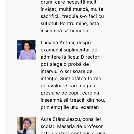
drum, care necesită mult
învățat, multă muncă, multe
sacrificii, trebuie s-o faci cu
sufletul. Pentru mine, asta
înseamnă să fii medic
Luciana Antoci, despre
examenul suplimentar de
admitere la liceu: Directorii
pot alege o probă de
interviu, o scrisoare de
intenție. Sunt atâtea forme
de evaluare care nu pun
presiune pe copii, care nu
înseamnă să treacă, din nou,
prin emoțiile unui examen
Aura Stănculescu, consilier
școlar: Meseria de profesor
este un stres continuu și unii