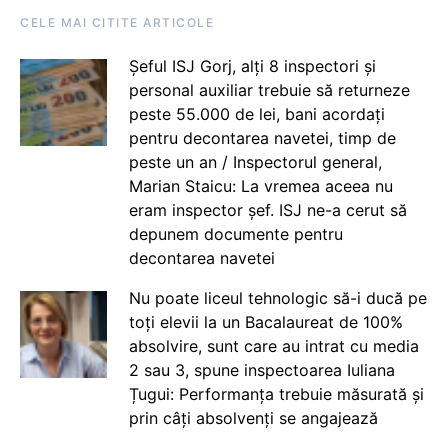
CELE MAI CITITE ARTICOLE
Șeful ISJ Gorj, alți 8 inspectori și
personal auxiliar trebuie să returneze
peste 55.000 de lei, bani acordați
pentru decontarea navetei, timp de
peste un an / Inspectorul general,
Marian Staicu: La vremea aceea nu
eram inspector șef. ISJ ne-a cerut să
depunem documente pentru
decontarea navetei
Nu poate liceul tehnologic să-i ducă pe
toți elevii la un Bacalaureat de 100%
absolvire, sunt care au intrat cu media
2 sau 3, spune inspectoarea Iuliana
Țugui: Performanța trebuie măsurată și
prin câți absolvenți se angajează