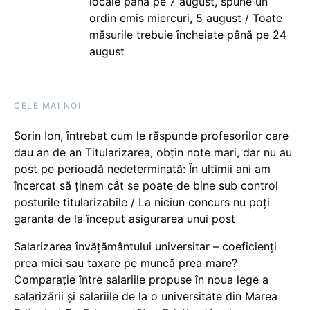
locale până pe 7 august, spune un
ordin emis miercuri, 5 august / Toate
măsurile trebuie încheiate până pe 24
august
CELE MAI NOI
Sorin Ion, întrebat cum le răspunde profesorilor care
dau an de an Titularizarea, obțin note mari, dar nu au
post pe perioadă nedeterminată: În ultimii ani am
încercat să ținem cât se poate de bine sub control
posturile titularizabile / La niciun concurs nu poți
garanta de la început asigurarea unui post
Salarizarea învățământului universitar – coeficienți
prea mici sau taxare pe muncă prea mare?
Comparație între salariile propuse în noua lege a
salarizării și salariile de la o universitate din Marea