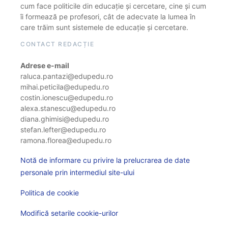
cum face politicile din educație și cercetare, cine și cum
îi formează pe profesori, cât de adecvate la lumea în
care trăim sunt sistemele de educație și cercetare.
CONTACT REDACȚIE
Adrese e-mail
raluca.pantazi@edupedu.ro
mihai.peticila@edupedu.ro
costin.ionescu@edupedu.ro
alexa.stanescu@edupedu.ro
diana.ghimisi@edupedu.ro
stefan.lefter@edupedu.ro
ramona.florea@edupedu.ro
Notă de informare cu privire la prelucrarea de date
personale prin intermediul site-ului
Politica de cookie
Modifică setarile cookie-urilor