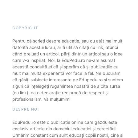
COPYRIGHT
Pentru că scrieți despre educație, sau cu atât mai mult
datorită acestui lucru, ar fi util să citați cu link, atunci
când preluați un articol, părți dintr-un articol sau o idee
care v-a inspirat. Noi, la EduPedu.ro ne-am asumat
această conduită etică și sperăm că și publicațiile cu
mult mai multă experiență vor face la fel. Ne bucurăm
că găsiți subiecte interesante pe Edupedu.ro și suntem
siguri că înțelegeți rugămintea noastră de a cita sursa
(cu link), ca o declarație reciprocă de respect și
profesionalism. Vă mulțumim!
DESPRE NOI
EduPedu.ro este o publicație online care găzduiește
exclusiv articole din domeniul educației și cercetării.
Urmărim constant cum sunt educați copiii noștri, cine și