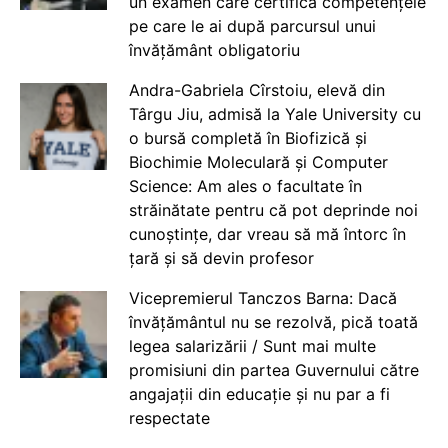
un examen care certifică competențele
pe care le ai după parcursul unui
învățământ obligatoriu
Andra-Gabriela Cîrstoiu, elevă din
Târgu Jiu, admisă la Yale University cu
o bursă completă în Biofizică și
Biochimie Moleculară și Computer
Science: Am ales o facultate în
străinătate pentru că pot deprinde noi
cunoștințe, dar vreau să mă întorc în
țară și să devin profesor
Vicepremierul Tanczos Barna: Dacă
învățământul nu se rezolvă, pică toată
legea salarizării / Sunt mai multe
promisiuni din partea Guvernului către
angajații din educație și nu par a fi
respectate