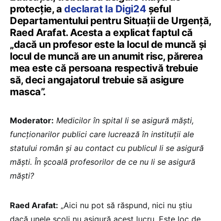
protecție, a
declarat la Digi24
șeful
Departamentului pentru Situații de Urgență,
Raed Arafat. Acesta a explicat faptul că
„dacă un profesor este la locul de muncă și
locul de muncă are un anumit risc, părerea
mea este că persoana respectivă trebuie
să, deci angajatorul trebuie să asigure
masca”.
Moderator:
Medicilor în spital li se asigură măști,
funcționarilor publici care lucrează în instituții ale
statului român și au contact cu publicul li se asigură
măști. În școală profesorilor de ce nu li se asigură
măști?
Raed Arafat:
„Aici nu pot să răspund, nici nu știu
dacă unele școli nu asigură acest lucru. Este loc de