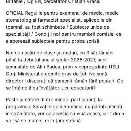
Britanie / Op Ed, cercetător Cristian Vraciu
OFICIAL Regulile pentru examenul de medic, medic
stomatolog și farmacist specialist, aplicabile din
toamnă, au fost schimbate / Subiecte unice pe
specialități / Condiții noi pentru membrii comisiei ce
elaborează subiectele pentru proba scrisă
Noi comasări de clase și posturi, cu 3 săptămâni
până la debutul anului școlar 2026-2027, sunt
semnalate de Alin Badea, prim-vicepreședinte USLI
Gorj: Ministerul o comite grav de tot. Ne sună
directorii disperați că oamenii rămân fără posturi. Ce
se întâmplă cu învățătorii, cu educatorii?
Peste jumătate dintre minorii participanți la
programele Salvați Copiii România, cu părinți plecați
în străinătate, vor ca aceștia să vină acasă, iar 1 din 5
vor să se mute și ei în țara străină