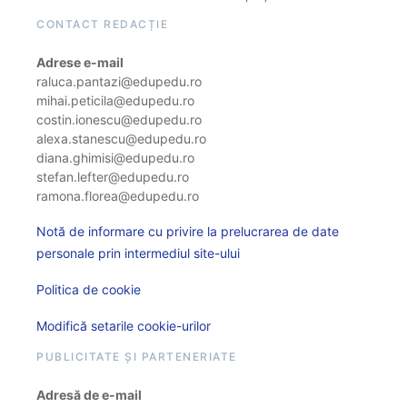
CONTACT REDACȚIE
Adrese e-mail
raluca.pantazi@edupedu.ro
mihai.peticila@edupedu.ro
costin.ionescu@edupedu.ro
alexa.stanescu@edupedu.ro
diana.ghimisi@edupedu.ro
stefan.lefter@edupedu.ro
ramona.florea@edupedu.ro
Notă de informare cu privire la prelucrarea de date
personale prin intermediul site-ului
Politica de cookie
Modifică setarile cookie-urilor
PUBLICITATE ȘI PARTENERIATE
Adresă de e-mail