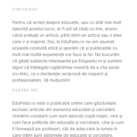
COPYRIGHT
Pentru că scrieți despre educație, sau cu atât mai mult
datorită acestui lucru, ar fi util să citați cu link, atunci
când preluați un articol, părți dintr-un articol sau o idee
care v-a inspirat. Noi, la EduPedu.ro ne-am asumat
această conduită etică și sperăm că și publicațiile cu
mult mai multă experiență vor face la fel. Ne bucurăm
că găsiți subiecte interesante pe Edupedu.ro și suntem
siguri că înțelegeți rugămintea noastră de a cita sursa
(cu link), ca o declarație reciprocă de respect și
profesionalism. Vă mulțumim!
DESPRE NOI
EduPedu.ro este o publicație online care găzduiește
exclusiv articole din domeniul educației și cercetării.
Urmărim constant cum sunt educați copiii noștri, cine și
cum face politicile din educație și cercetare, cine și cum
îi formează pe profesori, cât de adecvate la lumea în
care trăim sunt sistemele de educație și cercetare.