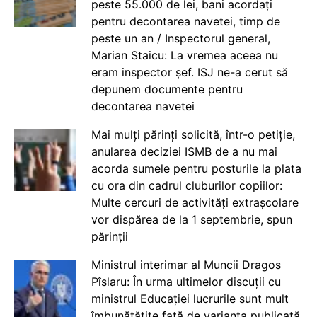
peste 55.000 de lei, bani acordați
pentru decontarea navetei, timp de
peste un an / Inspectorul general,
Marian Staicu: La vremea aceea nu
eram inspector șef. ISJ ne-a cerut să
depunem documente pentru
decontarea navetei
Mai mulți părinți solicită, într-o petiție,
anularea deciziei ISMB de a nu mai
acorda sumele pentru posturile la plata
cu ora din cadrul cluburilor copiilor:
Multe cercuri de activități extrașcolare
vor dispărea de la 1 septembrie, spun
părinții
Ministrul interimar al Muncii Dragos
Pîslaru: În urma ultimelor discuții cu
ministrul Educației lucrurile sunt mult
îmbunătățite față de varianta publicată