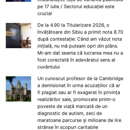
pe 17 iulie / Sectorul educației este
crucial
De la 4.90 la Titularizare 2026, o
învățătoare din Sibiu a primit nota 8.70
după contestație: Când am văzut nota
inițială, nu mă puteam opri din plâns.
Mi-am dat seama că lucrarea mea nu a
fost corectată în adevăratul sens al
cuvântului
Un cunoscut profesor de la Cambridge
a demisionat în urma acuzațiilor că ar
fi plagiat sau ar fi exagerat în privința
realizărilor sale, promovate printr-o
poveste de viață marcată de un
diagnostic de autism, zeci de
maratoane parcurse și milioane de lire
strânse în scopuri caritabile