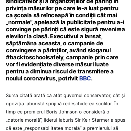
sindicatelor și a organizațiilor de părinți în
privința măsurilor pe care le-a luat pentru
ca școala să reînceapă în condiții cât mai
„normale”, apelează la publicitate pentru a-i
convinge pe părinți că este sigură revenirea
elevilor la clasă. Executivul a lansat,
săptămâna aceasta, o campanie de
convingere a părinților, având sloganul
#backtoschoolsafely, campanie prin care
vor fi evidențiate diverse măsuri luate
pentru a diminua riscul de transmitere a
noului coronavirus, potrivit
BBC
.
Sursa citată arată că atât guvernul conservator, cât și
opoziția laburistă sprijină redeschiderea școlilor. În
timp ce premierul Boris Johnson o consideră o
„datorie morală”, liderul laburis Sir Keir Starmer a spus
că este „responsabilitatea morală” a premierului să