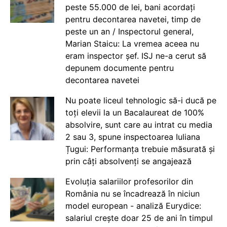
peste 55.000 de lei, bani acordați
pentru decontarea navetei, timp de
peste un an / Inspectorul general,
Marian Staicu: La vremea aceea nu
eram inspector șef. ISJ ne-a cerut să
depunem documente pentru
decontarea navetei
Nu poate liceul tehnologic să-i ducă pe
toți elevii la un Bacalaureat de 100%
absolvire, sunt care au intrat cu media
2 sau 3, spune inspectoarea Iuliana
Țugui: Performanța trebuie măsurată și
prin câți absolvenți se angajează
Evoluția salariilor profesorilor din
România nu se încadrează în niciun
model european - analiză Eurydice:
salariul crește doar 25 de ani în timpul