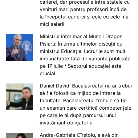
carierei, dar procesul e între statele cu
venituri mari pentru profesori încă de
la începutul carierei și cele cu cele mai
mici salarii
Ministrul interimar al Muncii Dragos
Pîslaru: În urma ultimelor discuții cu
ministrul Educației lucrurile sunt mult
îmbunătățite față de varianta publicată
pe 17 iulie / Sectorul educației este
crucial
Daniel David: Bacalaureatul nu ar trebui
să fie folosit ca mijloc de intrare la
facultate. Bacalaureatul trebuie să fie
un examen care certifică competențele
pe care le ai după parcursul unui
învățământ obligatoriu
Andra-Gabriela Cîrstoiu, elevă din