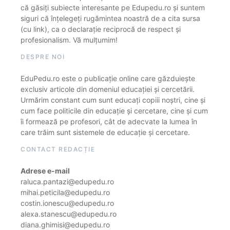
că găsiți subiecte interesante pe Edupedu.ro și suntem
siguri că înțelegeți rugămintea noastră de a cita sursa
(cu link), ca o declarație reciprocă de respect și
profesionalism. Vă mulțumim!
DESPRE NOI
EduPedu.ro este o publicație online care găzduiește
exclusiv articole din domeniul educației și cercetării.
Urmărim constant cum sunt educați copiii noștri, cine și
cum face politicile din educație și cercetare, cine și cum
îi formează pe profesori, cât de adecvate la lumea în
care trăim sunt sistemele de educație și cercetare.
CONTACT REDACȚIE
Adrese e-mail
raluca.pantazi@edupedu.ro
mihai.peticila@edupedu.ro
costin.ionescu@edupedu.ro
alexa.stanescu@edupedu.ro
diana.ghimisi@edupedu.ro