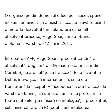
O organizaţie din domeniul educaţiei, Isoset, spune
într-un comunicat că a asistat această elevă folosind
o metodă dezvoltată în colaborare cu un alt
absolvent precoce, Hugo Sbai, care a obţinut
diploma la vârsta de 12 ani în 2012.
Întrebat de AFP, Hugo Sbai a precizat că tânăra
absolventă, originară din Grenada (stat insular din
Caraibe), nu are cetăţenie franceză. Ea a învăţat la
Dubai, într-o şcoală internaţională, şi nu era
francofonă la început. A început să înveţe franceza la
vârsta de 6 ani şi să urmeze cursuri cu profesori la
toate materiile „pe măsură ce înţelegea”, a precizat el,
subliniind că „are un IQ (coeficient intelectual)