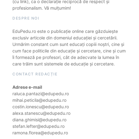
(cu link), ca o declarație reciprocă de respect și
profesionalism. Vă mulțumim!
DESPRE NOI
EduPedu.ro este o publicație online care găzduiește
exclusiv articole din domeniul educației și cercetării.
Urmărim constant cum sunt educați copiii noștri, cine și
cum face politicile din educație și cercetare, cine și cum
îi formează pe profesori, cât de adecvate la lumea în
care trăim sunt sistemele de educație și cercetare.
CONTACT REDACȚIE
Adrese e-mail
raluca.pantazi@edupedu.ro
mihai.peticila@edupedu.ro
costin.ionescu@edupedu.ro
alexa.stanescu@edupedu.ro
diana.ghimisi@edupedu.ro
stefan.lefter@edupedu.ro
ramona.florea@edupedu.ro