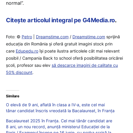
normal”.
Citește articolul integral pe G4Media.ro
.
Foto: ©
Petro
|
Dreamstime.com
/
Dreamstime.com
sprijină
educaţia din România şi oferă gratuit imagini stock prin
care
Edupedu.ro
îşi poate ilustra articolele cât mai relevant
posibil / Campania Back to school oferă posibilitatea oricărei
școli, profesor sau elev
să descarce imagini de calitate cu
50% discount
.
Similare
O elevă de 9 ani, aflată în clasa a IV-a, este cel mai
tânar candidat înscris vreodată la Bacalaureat, în Franța
Bacalaureat 2025 în Franța. Cel mai tânăr candidat are
8 ani, un nou record, anunță ministerul Educației de la
Paris / Examenul începe pe 16 iunie, cu proba scrisă la