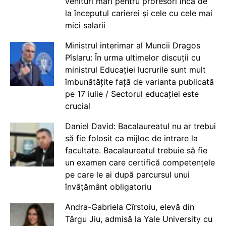
venituri mari pentru profesori încă de
la începutul carierei și cele cu cele mai
mici salarii
Ministrul interimar al Muncii Dragos
Pîslaru: În urma ultimelor discuții cu
ministrul Educației lucrurile sunt mult
îmbunătățite față de varianta publicată
pe 17 iulie / Sectorul educației este
crucial
Daniel David: Bacalaureatul nu ar trebui
să fie folosit ca mijloc de intrare la
facultate. Bacalaureatul trebuie să fie
un examen care certifică competențele
pe care le ai după parcursul unui
învățământ obligatoriu
Andra-Gabriela Cîrstoiu, elevă din
Târgu Jiu, admisă la Yale University cu