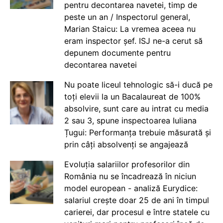
pentru decontarea navetei, timp de
peste un an / Inspectorul general,
Marian Staicu: La vremea aceea nu
eram inspector șef. ISJ ne-a cerut să
depunem documente pentru
decontarea navetei
Nu poate liceul tehnologic să-i ducă pe
toți elevii la un Bacalaureat de 100%
absolvire, sunt care au intrat cu media
2 sau 3, spune inspectoarea Iuliana
Țugui: Performanța trebuie măsurată și
prin câți absolvenți se angajează
Evoluția salariilor profesorilor din
România nu se încadrează în niciun
model european - analiză Eurydice:
salariul crește doar 25 de ani în timpul
carierei, dar procesul e între statele cu