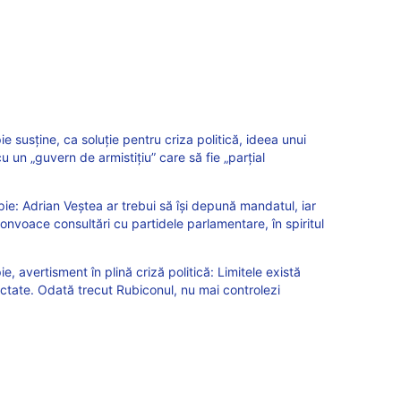
susține, ca soluție pentru criza politică, ideea unui
 un „guvern de armistițiu” care să fie „parțial
e: Adrian Veștea ar trebui să își depună mandatul, iar
nvoace consultări cu partidele parlamentare, în spiritul
 avertisment în plină criză politică: Limitele există
ectate. Odată trecut Rubiconul, nu mai controlezi