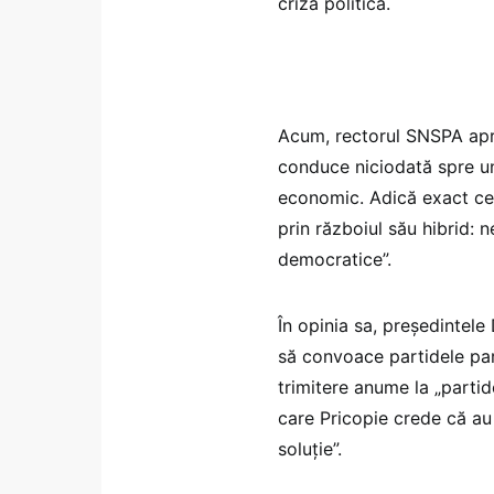
criza politică.
Acum, rectorul SNSPA apre
conduce niciodată spre un 
economic. Adică exact cee
prin războiul său hibrid: n
democratice”.
În opinia sa, președintele 
să convoace partidele parl
trimitere anume la „partid
care Pricopie crede că au
soluție”.