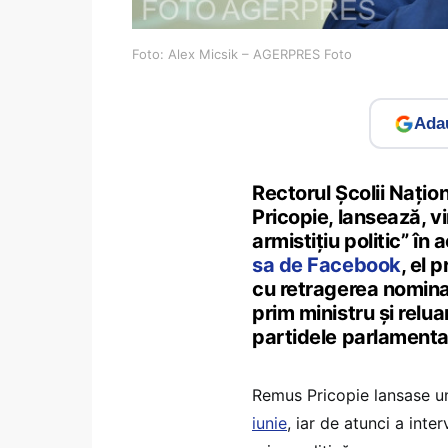
Foto: Alex Micsik – AGERPRES Foto
Adau
Rectorul Școlii Națio
Pricopie, lansează, vi
armistițiu politic” în
sa de Facebook
, el 
cu retragerea nominal
prim ministru și relu
partidele parlamenta
Remus Pricopie lansase 
iunie
, iar de atunci a inte