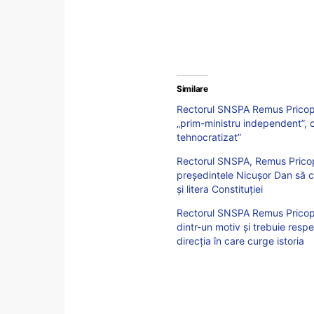
Similare
Rectorul SNSPA Remus Pricopie 
„prim-ministru independent”, cu
tehnocratizat”
Rectorul SNSPA, Remus Pricopi
președintele Nicușor Dan să co
și litera Constituției
Rectorul SNSPA Remus Pricopie,
dintr-un motiv și trebuie resp
direcția în care curge istoria