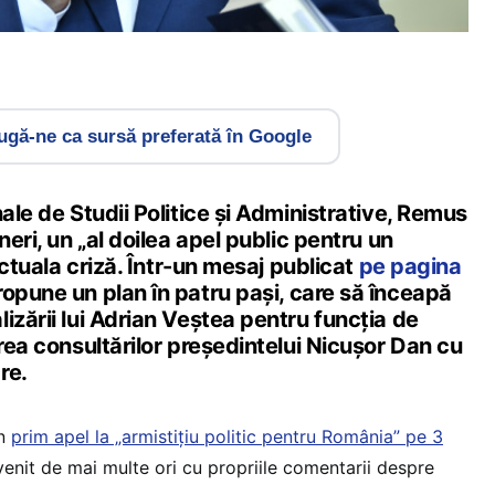
gă-ne ca sursă preferată în Google
nale de Studii Politice și Administrative, Remus
neri, un „al doilea apel public pentru un
 actuala criză. Într-un mesaj publicat
pe pagina
propune un plan în patru pași, care să înceapă
izării lui Adrian Veștea pentru funcția de
area consultărilor președintelui Nicușor Dan cu
re.
un
prim apel la „armistițiu politic pentru România” pe 3
rvenit de mai multe ori cu propriile comentarii despre