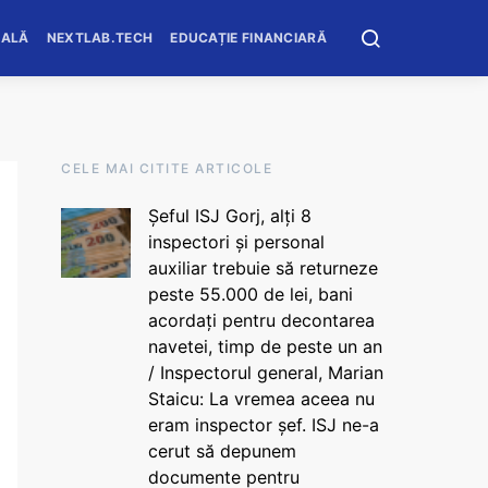
OALĂ
NEXTLAB.TECH
EDUCAȚIE FINANCIARĂ
CELE MAI CITITE ARTICOLE
Șeful ISJ Gorj, alți 8
inspectori și personal
auxiliar trebuie să returneze
peste 55.000 de lei, bani
acordați pentru decontarea
navetei, timp de peste un an
/ Inspectorul general, Marian
Staicu: La vremea aceea nu
eram inspector șef. ISJ ne-a
cerut să depunem
documente pentru