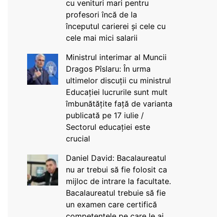
cu venituri mari pentru
profesori încă de la
începutul carierei și cele cu
cele mai mici salarii
Ministrul interimar al Muncii
Dragos Pîslaru: În urma
ultimelor discuții cu ministrul
Educației lucrurile sunt mult
îmbunătățite față de varianta
publicată pe 17 iulie /
Sectorul educației este
crucial
Daniel David: Bacalaureatul
nu ar trebui să fie folosit ca
mijloc de intrare la facultate.
Bacalaureatul trebuie să fie
un examen care certifică
competențele pe care le ai