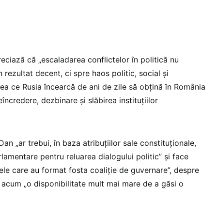
ciază că „escaladarea conflictelor în politică nu
rezultat decent, ci spre haos politic, social și
a ce Rusia încearcă de ani de zile să obțină în România
eîncredere, dezbinare și slăbirea instituțiilor
Dan „ar trebui, în baza atribuțiilor sale constituționale,
amentare pentru reluarea dialogului politic” și face
ele care au format fosta coaliție de guvernare”, despre
 acum „o disponibilitate mult mai mare de a găsi o