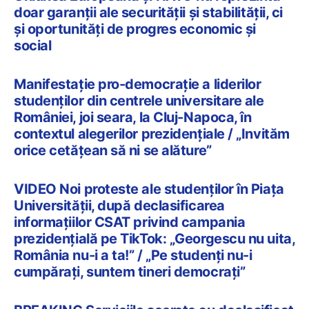
doar garanții ale securității și stabilității, ci
și oportunități de progres economic și
social
Manifestație pro-democrație a liderilor
studenților din centrele universitare ale
României, joi seara, la Cluj-Napoca, în
contextul alegerilor prezidențiale / „Invităm
orice cetățean să ni se alăture”
VIDEO Noi proteste ale studenților în Piața
Universității, după declasificarea
informațiilor CSAT privind campania
prezidențială pe TikTok: „Georgescu nu uita,
România nu-i a ta!” / „Pe studenți nu-i
cumpărați, suntem tineri democrați”