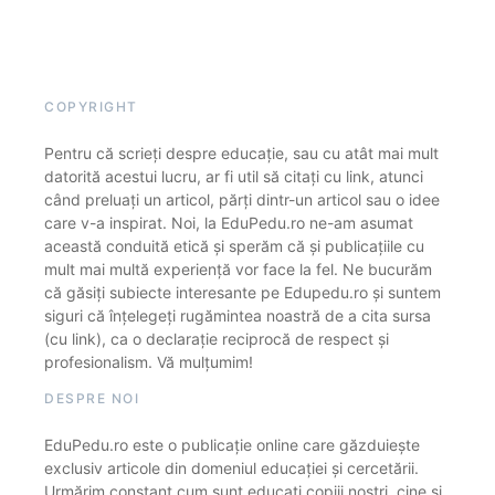
COPYRIGHT
Pentru că scrieți despre educație, sau cu atât mai mult
datorită acestui lucru, ar fi util să citați cu link, atunci
când preluați un articol, părți dintr-un articol sau o idee
care v-a inspirat. Noi, la EduPedu.ro ne-am asumat
această conduită etică și sperăm că și publicațiile cu
mult mai multă experiență vor face la fel. Ne bucurăm
că găsiți subiecte interesante pe Edupedu.ro și suntem
siguri că înțelegeți rugămintea noastră de a cita sursa
(cu link), ca o declarație reciprocă de respect și
profesionalism. Vă mulțumim!
DESPRE NOI
EduPedu.ro este o publicație online care găzduiește
exclusiv articole din domeniul educației și cercetării.
Urmărim constant cum sunt educați copiii noștri, cine și