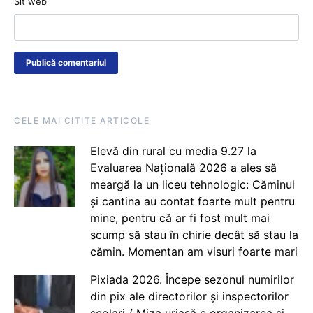
Sit web
CELE MAI CITITE ARTICOLE
Elevă din rural cu media 9.27 la
Evaluarea Națională 2026 a ales să
meargă la un liceu tehnologic: Căminul
și cantina au contat foarte mult pentru
mine, pentru că ar fi fost mult mai
scump să stau în chirie decât să stau la
cămin. Momentan am visuri foarte mari
Pixiada 2026. Începe sezonul numirilor
din pix ale directorilor și inspectorilor
școlari / Miza uriașă e organizarea și