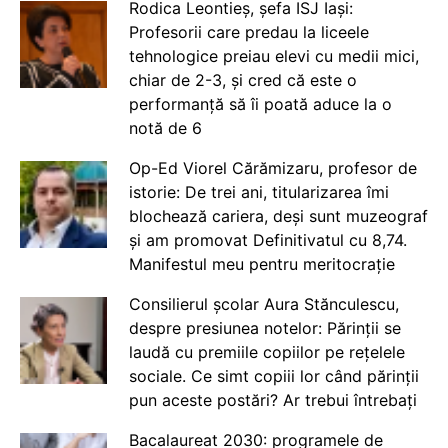
Rodica Leontieș, șefa ISJ Iași:
Profesorii care predau la liceele
tehnologice preiau elevi cu medii mici,
chiar de 2-3, și cred că este o
performanță să îi poată aduce la o
notă de 6
Op-Ed Viorel Cărămizaru, profesor de
istorie: De trei ani, titularizarea îmi
blochează cariera, deși sunt muzeograf
și am promovat Definitivatul cu 8,74.
Manifestul meu pentru meritocrație
Consilierul școlar Aura Stănculescu,
despre presiunea notelor: Părinții se
laudă cu premiile copiilor pe rețelele
sociale. Ce simt copiii lor când părinții
pun aceste postări? Ar trebui întrebați
Bacalaureat 2030: programele de