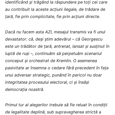
identificând și trăgând la răspundere pe toți cei care
au contribuit la aceste acțiuni ilegale, de trădare de
ţară, fie prin complicitate, fie prin acțiuni directe.
Dacă nu facem asta AZI, mesajul transmis va fi unul
devastator: că, deși știm adevărul – că Georgescu
este un trădător de țară, antrenat, lansat și susținut în
luptă de ruși –, continuăm să perpetuăm scenariul
conceput și orchestrat de Kremlin. O asemenea
pasivitate ar însemna o cedare fără precedent în fața
unui adversar strategic, punând în pericol nu doar
integritatea procesului electoral, ci și însăși
democrația noastră.
Primul tur al alegerilor trebuie să fie reluat în condiții
de legalitate deplină, sub supravegherea strictă a