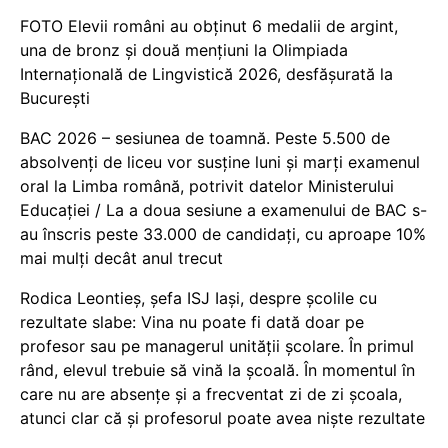
FOTO Elevii români au obținut 6 medalii de argint,
una de bronz și două mențiuni la Olimpiada
Internațională de Lingvistică 2026, desfășurată la
București
BAC 2026 – sesiunea de toamnă. Peste 5.500 de
absolvenți de liceu vor susține luni și marți examenul
oral la Limba română, potrivit datelor Ministerului
Educației / La a doua sesiune a examenului de BAC s-
au înscris peste 33.000 de candidați, cu aproape 10%
mai mulți decât anul trecut
Rodica Leontieș, șefa ISJ Iași, despre școlile cu
rezultate slabe: Vina nu poate fi dată doar pe
profesor sau pe managerul unității școlare. În primul
rând, elevul trebuie să vină la școală. În momentul în
care nu are absențe și a frecventat zi de zi școala,
atunci clar că și profesorul poate avea niște rezultate