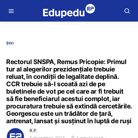
Știri
Rectorul SNSPA, Remus Pricopie: Primul
tur al alegerilor prezidențiale trebuie
reluat, în condiții de legalitate deplină.
CCR trebuie să-l scoată azi de pe
buletinele de vot pe cel care ar fi trebuit
să fie beneficiarul acestui complot, iar
procuratura trebuie să extindă cercetările.
Georgescu este un trădător de țară,
antrenat, lansat și susținut în luptă de ruși
R.P.
5 decembrie 2024
3 minute read