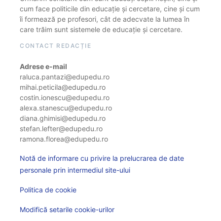
cum face politicile din educație și cercetare, cine și cum
îi formează pe profesori, cât de adecvate la lumea în
care trăim sunt sistemele de educație și cercetare.
CONTACT REDACȚIE
Adrese e-mail
raluca.pantazi@edupedu.ro
mihai.peticila@edupedu.ro
costin.ionescu@edupedu.ro
alexa.stanescu@edupedu.ro
diana.ghimisi@edupedu.ro
stefan.lefter@edupedu.ro
ramona.florea@edupedu.ro
Notă de informare cu privire la prelucrarea de date
personale prin intermediul site-ului
Politica de cookie
Modifică setarile cookie-urilor