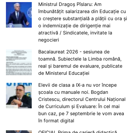
Ministrul Dragoș Pîslaru: Am
îmbunătățit salarizarea din Educație cu
o creștere substanțială a plății cu ora și
o indemnizație de dirigenție mai
atractivă / Sindicatele, invitate la
negocieri
Bacalaureat 2026 - sesiunea de
toamnă. Subiectele la Limba română,
real și baremul de evaluare, publicate
de Ministerul Educației
Elevii de clasa a IX-a nu vor începe
școala cu manuale noi. Bogdan
Cristescu, directorul Centrului Național
de Curriculum și Evaluare: În cel mai
bun caz, pe 7 septembrie le vom avea
în format digital
OFICIAL Prima de carieră didactică