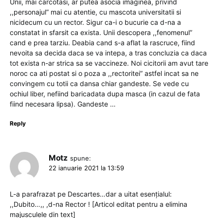
Unii, mai carcotasi, ar putea asocia imaginea, privind
,,personajul” mai cu atentie, cu mascota universitatii si
nicidecum cu un rector. Sigur ca-i o bucurie ca d-na a
constatat in sfarsit ca exista. Unii descopera ,,fenomenul”
cand e prea tarziu. Deabia cand s-a aflat la rascruce, fiind
nevoita sa decida daca se va intepa, a tras concluzia ca daca
tot exista n-ar strica sa se vaccineze. Noi cicitorii am avut tare
noroc ca ati postat si o poza a ,,rectoritei” astfel incat sa ne
convingem cu totii ca dansa chiar gandeste. Se vede cu
ochiul liber, nefiind baricadata dupa masca (in cazul de fata
fiind necesara lipsa). Gandeste …
Reply
Motz
spune:
22 ianuarie 2021 la 13:59
L-a parafrazat pe Descartes…dar a uitat esențialul:
,,Dubito…,, ,d-na Rector ! [Articol editat pentru a elimina
majusculele din text]