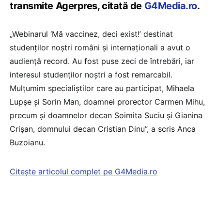
transmite Agerpres, citată de
G4Media.ro
.
„Webinarul ‘Mă vaccinez, deci exist!’ destinat
studenţilor noştri români şi internaţionali a avut o
audienţă record. Au fost puse zeci de întrebări, iar
interesul studenţilor noştri a fost remarcabil.
Mulţumim specialiştilor care au participat, Mihaela
Lupşe şi Sorin Man, doamnei prorector Carmen Mihu,
precum şi doamnelor decan Soimita Suciu şi Gianina
Crişan, domnului decan Cristian Dinu”, a scris Anca
Buzoianu.
Citește articolul complet pe G4Media.ro