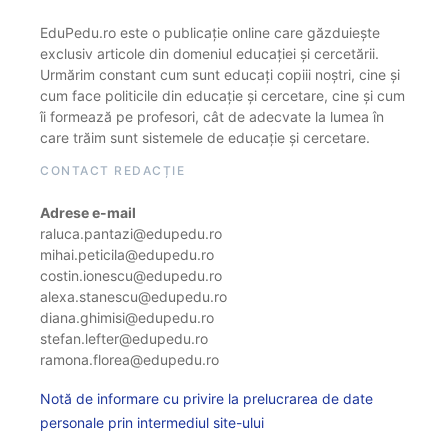
EduPedu.ro este o publicație online care găzduiește
exclusiv articole din domeniul educației și cercetării.
Urmărim constant cum sunt educați copiii noștri, cine și
cum face politicile din educație și cercetare, cine și cum
îi formează pe profesori, cât de adecvate la lumea în
care trăim sunt sistemele de educație și cercetare.
CONTACT REDACȚIE
Adrese e-mail
raluca.pantazi@edupedu.ro
mihai.peticila@edupedu.ro
costin.ionescu@edupedu.ro
alexa.stanescu@edupedu.ro
diana.ghimisi@edupedu.ro
stefan.lefter@edupedu.ro
ramona.florea@edupedu.ro
Notă de informare cu privire la prelucrarea de date
personale prin intermediul site-ului