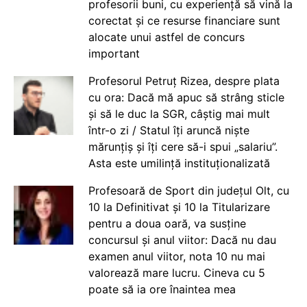
profesorii buni, cu experiență să vină la
corectat și ce resurse financiare sunt
alocate unui astfel de concurs
important
Profesorul Petruț Rizea, despre plata
cu ora: Dacă mă apuc să strâng sticle
și să le duc la SGR, câștig mai mult
într-o zi / Statul îți aruncă niște
mărunțiș și îți cere să-i spui „salariu”.
Asta este umilință instituționalizată
Profesoară de Sport din județul Olt, cu
10 la Definitivat și 10 la Titularizare
pentru a doua oară, va susține
concursul și anul viitor: Dacă nu dau
examen anul viitor, nota 10 nu mai
valorează mare lucru. Cineva cu 5
poate să ia ore înaintea mea