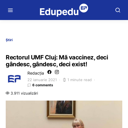
Știri
Rectorul UMF Cluj: Mă vaccinez, deci
gândesc, gândesc, deci exist!
Redacția
22 ianuarie 2021
1 minute read
6 comments
3.911 vizualizări