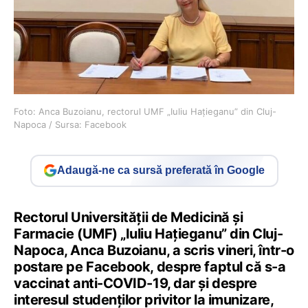
Foto: Anca Buzoianu, rectorul UMF „Iuliu Haţieganu” din Cluj-
Napoca / Sursa: Facebook
Adaugă-ne ca sursă preferată în Google
Rectorul Universităţii de Medicină şi
Farmacie (UMF) „Iuliu Haţieganu” din Cluj-
Napoca, Anca Buzoianu, a scris vineri, într-o
postare pe Facebook, despre faptul că s-a
vaccinat anti-COVID-19, dar şi despre
interesul studenţilor privitor la imunizare,