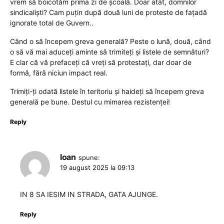
vrem să boicotăm prima zi de școală. Doar atât, domnilor
sindicaliști? Cam puțin după două luni de proteste de fațadă
ignorate total de Guvern..
Când o să începem greva generală? Peste o lună, două, când
o să vă mai aduceți aminte să trimiteți și listele de semnături?
E clar că vă prefaceți că vreți să protestați, dar doar de
formă, fără niciun impact real.
Trimiți-ți odată listele în teritoriu și haideți să începem greva
generală pe bune. Destul cu mimarea rezistenței!
Reply
Ioan
spune:
19 august 2025 la 09:13
IN 8 SA IESIM IN STRADA, GATA AJUNGE.
Reply