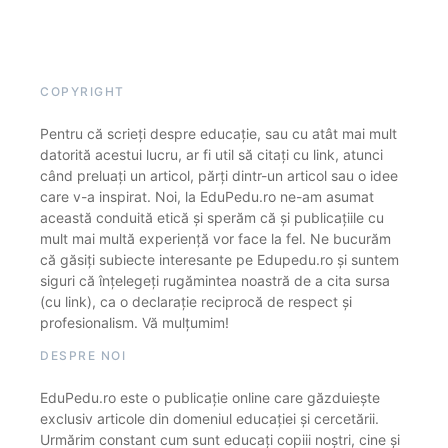
COPYRIGHT
Pentru că scrieți despre educație, sau cu atât mai mult
datorită acestui lucru, ar fi util să citați cu link, atunci
când preluați un articol, părți dintr-un articol sau o idee
care v-a inspirat. Noi, la EduPedu.ro ne-am asumat
această conduită etică și sperăm că și publicațiile cu
mult mai multă experiență vor face la fel. Ne bucurăm
că găsiți subiecte interesante pe Edupedu.ro și suntem
siguri că înțelegeți rugămintea noastră de a cita sursa
(cu link), ca o declarație reciprocă de respect și
profesionalism. Vă mulțumim!
DESPRE NOI
EduPedu.ro este o publicație online care găzduiește
exclusiv articole din domeniul educației și cercetării.
Urmărim constant cum sunt educați copiii noștri, cine și