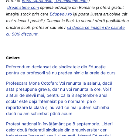
Foto: ©
Boris Djuranovic | Dreamstime.com
/
Dreamstime.com
sprijină educaţia din România şi oferă gratuit
imagini stock prin care
Edupedu.ro
îşi poate ilustra articolele cât
mai relevant posibil / Campania Back to school oferă posibilitatea
oricărei școli, profesor sau elev
să descarce imagini de calitate
cu 50% discount
.
Similare
Referendum declanșat de sindicatele din Educație
pentru ca profesorii să nu predea nimic la orele de curs
Profesoara Mona Coțofan: Voi renunța la salariu, dacă
asta presupune greva, dar nu voi renunța la ore. Voi fi
alături de elevii mei, pentru că la 8 septembrie anul
școlar este deja întemeiat pe o normare, pe o
repartizare la clasă și nu văd ce mai putem schimba
dacă nu am schimbat până acum
Protest național în învățământ pe 8 septembrie. Liderii
celor două federații sindicale din preuniversitar cer
boicotarea începerii școlii și anunță „Marșul Educației –