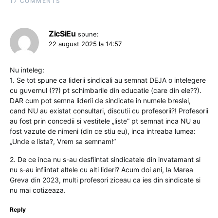
17 COMMENTS
ZicSiEu
spune:
22 august 2025 la 14:57
Nu inteleg:
1. Se tot spune ca liderii sindicali au semnat DEJA o intelegere
cu guvernul (??) pt schimbarile din educatie (care din ele??).
DAR cum pot semna liderii de sindicate in numele breslei,
cand NU au existat consultari, discutii cu profesorii?! Profesorii
au fost prin concedii si vestitele „liste” pt semnat inca NU au
fost vazute de nimeni (din ce stiu eu), inca intreaba lumea:
„Unde e lista?, Vrem sa semnam!”
2. De ce inca nu s-au desfiintat sindicatele din invatamant si
nu s-au infiintat altele cu alti lideri? Acum doi ani, la Marea
Greva din 2023, multi profesori ziceau ca ies din sindicate si
nu mai cotizeaza.
Reply