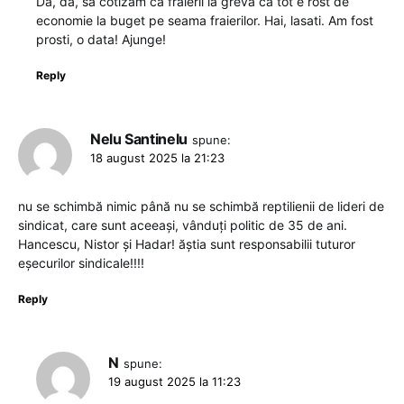
Da, da, sa cotizam ca fraierii la greva ca tot e rost de
economie la buget pe seama fraierilor. Hai, lasati. Am fost
prosti, o data! Ajunge!
Reply
Nelu Santinelu
spune:
18 august 2025 la 21:23
nu se schimbă nimic până nu se schimbă reptilienii de lideri de
sindicat, care sunt aceeași, vânduți politic de 35 de ani.
Hancescu, Nistor și Hadar! ăștia sunt responsabilii tuturor
eșecurilor sindicale!!!!
Reply
N
spune:
19 august 2025 la 11:23