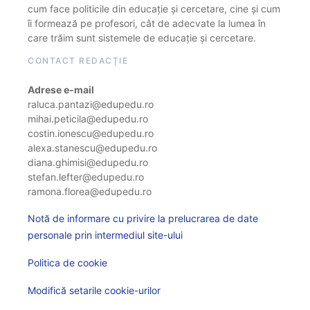
cum face politicile din educație și cercetare, cine și cum
îi formează pe profesori, cât de adecvate la lumea în
care trăim sunt sistemele de educație și cercetare.
CONTACT REDACȚIE
Adrese e-mail
raluca.pantazi@edupedu.ro
mihai.peticila@edupedu.ro
costin.ionescu@edupedu.ro
alexa.stanescu@edupedu.ro
diana.ghimisi@edupedu.ro
stefan.lefter@edupedu.ro
ramona.florea@edupedu.ro
Notă de informare cu privire la prelucrarea de date
personale prin intermediul site-ului
Politica de cookie
Modifică setarile cookie-urilor