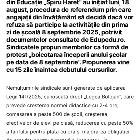
din Educație „Spiru Haret” au inițiat luni, 18
august, procedura de referendum prin care
angajații din învățământ să decidă dacă vor
refuza să participe la activitățile din prima
zi de școală 8 septembrie 2025, potrivit
documentelor consultate de Edupedu.ro.
Sindicatele propun membrilor ca formă de
protest „boicotarea începerii anului școlar
pe data de 8 septembrie”. Propunerea vine
cu 15 zile înaintea debutului cursurilor.
Nemulțumirile sindicale sunt generate de aplicarea
Legii 141/2025, cunoscută drept „Legea Bolojan”, care
prevede creșterea normei didactice cu 2-4 ore,
comasarea a peste 500 de școli, creșterea
efectivelor de elevi pe clasă, reducerea cu peste 50%
a tarifului pentru plata cu ora și majorarea obligației