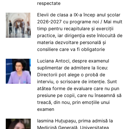
respectate
Elevii de clasa a IX-a încep anul școlar
2026-2027 cu programe noi / Mai mult
timp pentru recapitulare și exerciții
practice, iar dirigenția este înlocuită de
materia dezvoltare personală și
consiliere care va fi obligatorie
Luciana Antoci, despre examenul
suplimentar de admitere la liceu:
Directorii pot alege o probă de
interviu, o scrisoare de intenție. Sunt
atâtea forme de evaluare care nu pun
presiune pe copii, care nu înseamnă să
treacă, din nou, prin emoțiile unui
examen
Iasmina Huțupașu, prima admisă la
Medicină Generală, Universitatea