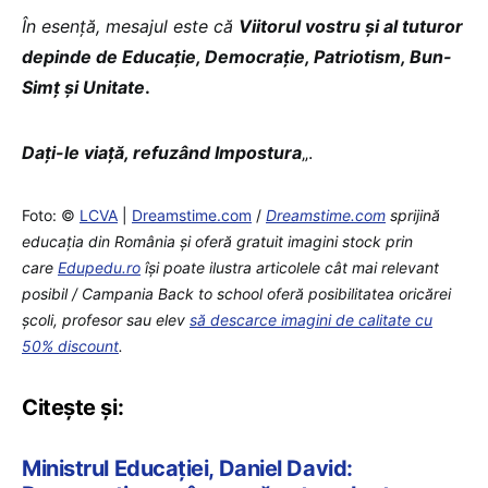
În esență, mesajul este că
Viitorul vostru și al tuturor
depinde de Educație, Democrație, Patriotism, Bun-
Simț și Unitate
.
Dați-le viață, refuzând Impostura
„.
Foto: ©
LCVA
|
Dreamstime.com
/
Dreamstime.com
sprijină
educaţia din România şi oferă gratuit imagini stock prin
care
Edupedu.ro
îşi poate ilustra articolele cât mai relevant
posibil / Campania Back to school oferă posibilitatea oricărei
școli, profesor sau elev
să descarce imagini de calitate cu
50% discount
.
Citește și:
Ministrul Educației, Daniel David: