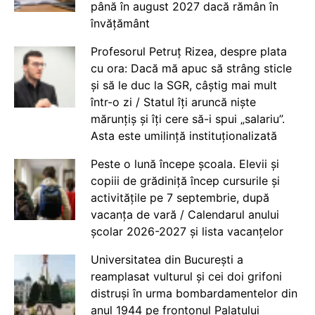
până în august 2027 dacă rămân în
învățământ
Profesorul Petruț Rizea, despre plata
cu ora: Dacă mă apuc să strâng sticle
și să le duc la SGR, câștig mai mult
într-o zi / Statul îți aruncă niște
mărunțiș și îți cere să-i spui „salariu”.
Asta este umilință instituționalizată
Peste o lună începe școala. Elevii și
copiii de grădiniță încep cursurile și
activitățile pe 7 septembrie, după
vacanța de vară / Calendarul anului
școlar 2026-2027 și lista vacanțelor
Universitatea din București a
reamplasat vulturul și cei doi grifoni
distruși în urma bombardamentelor din
anul 1944 pe frontonul Palatului