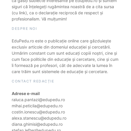
că găsiți subiecte interesante pe Edupedu.ro și suntem
siguri că înțelegeți rugămintea noastră de a cita sursa
(cu link), ca o declarație reciprocă de respect și
profesionalism. Vă mulțumim!
DESPRE NOI
EduPedu.ro este o publicație online care găzduiește
exclusiv articole din domeniul educației și cercetării.
Urmărim constant cum sunt educați copiii noștri, cine și
cum face politicile din educație și cercetare, cine și cum
îi formează pe profesori, cât de adecvate la lumea în
care trăim sunt sistemele de educație și cercetare.
CONTACT REDACȚIE
Adrese e-mail
raluca.pantazi@edupedu.ro
mihai.peticila@edupedu.ro
costin.ionescu@edupedu.ro
alexa.stanescu@edupedu.ro
diana.ghimisi@edupedu.ro
stefan.lefter@edupedu.ro