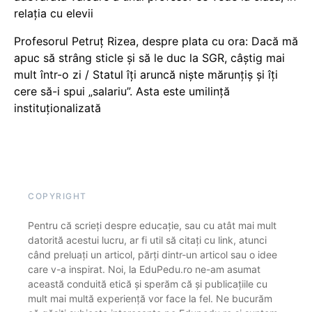
relația cu elevii
Profesorul Petruț Rizea, despre plata cu ora: Dacă mă
apuc să strâng sticle și să le duc la SGR, câștig mai
mult într-o zi / Statul îți aruncă niște mărunțiș și îți
cere să-i spui „salariu”. Asta este umilință
instituționalizată
COPYRIGHT
Pentru că scrieți despre educație, sau cu atât mai mult
datorită acestui lucru, ar fi util să citați cu link, atunci
când preluați un articol, părți dintr-un articol sau o idee
care v-a inspirat. Noi, la EduPedu.ro ne-am asumat
această conduită etică și sperăm că și publicațiile cu
mult mai multă experiență vor face la fel. Ne bucurăm