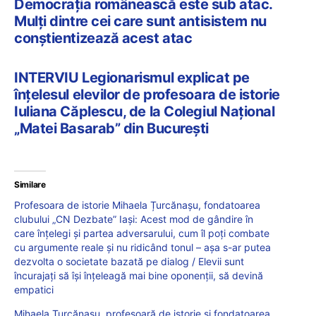
Democrația românească este sub atac.
Mulți dintre cei care sunt antisistem nu
conștientizează acest atac
INTERVIU Legionarismul explicat pe
înțelesul elevilor de profesoara de istorie
Iuliana Căplescu, de la Colegiul Național
„Matei Basarab” din București
Similare
Profesoara de istorie Mihaela Țurcănașu, fondatoarea
clubului „CN Dezbate” Iași: Acest mod de gândire în
care înțelegi și partea adversarului, cum îl poți combate
cu argumente reale și nu ridicând tonul – așa s-ar putea
dezvolta o societate bazată pe dialog / Elevii sunt
încurajați să își înțeleagă mai bine oponenții, să devină
empatici
Mihaela Țurcănașu, profesoară de istorie și fondatoarea