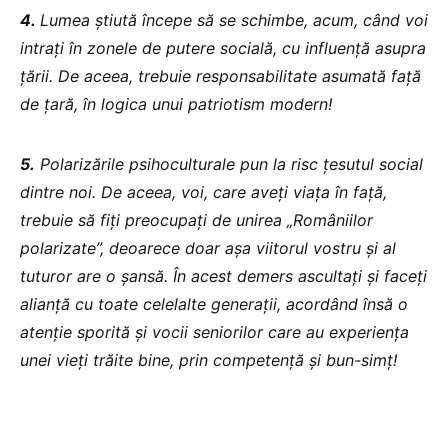
4.
Lumea știută începe să se schimbe, acum, când voi
intrați în zonele de putere socială, cu influență asupra
țării. De aceea, trebuie responsabilitate asumată față
de țară, în logica unui patriotism modern!
5.
Polarizările psihoculturale pun la risc țesutul social
dintre noi. De aceea, voi, care aveți viața în față,
trebuie să fiți preocupați de unirea „Româniilor
polarizate”, deoarece doar așa viitorul vostru și al
tuturor are o șansă. În acest demers ascultați și faceți
alianță cu toate celelalte generații, acordând însă o
atenție sporită și vocii seniorilor care au experiența
unei vieți trăite bine, prin competență și bun-simț!