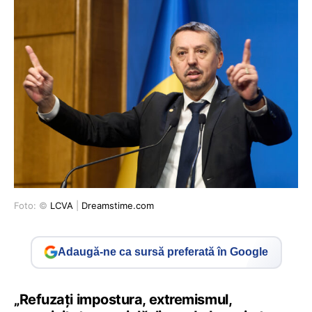
Foto: ©
LCVA
|
Dreamstime.com
Adaugă-ne ca sursă preferată în Google
„Refuzați impostura, extremismul,