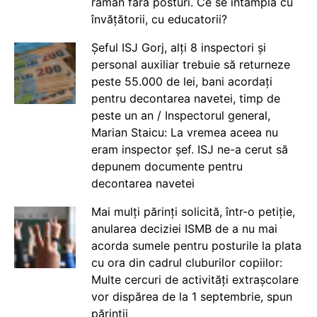
rămân fără posturi. Ce se întâmplă cu
învățătorii, cu educatorii?
Șeful ISJ Gorj, alți 8 inspectori și
personal auxiliar trebuie să returneze
peste 55.000 de lei, bani acordați
pentru decontarea navetei, timp de
peste un an / Inspectorul general,
Marian Staicu: La vremea aceea nu
eram inspector șef. ISJ ne-a cerut să
depunem documente pentru
decontarea navetei
Mai mulți părinți solicită, într-o petiție,
anularea deciziei ISMB de a nu mai
acorda sumele pentru posturile la plata
cu ora din cadrul cluburilor copiilor:
Multe cercuri de activități extrașcolare
vor dispărea de la 1 septembrie, spun
părinții