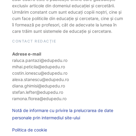
exclusiv articole din domeniul educației și cercetării.
Urmărim constant cum sunt educați copiii noștri, cine și
cum face politicile din educație și cercetare, cine și cum
îi formează pe profesori, cât de adecvate la lumea în
care trăim sunt sistemele de educație și cercetare.
CONTACT REDACȚIE
Adrese e-mail
raluca.pantazi@edupedu.ro
mihai.peticila@edupedu.ro
costin.ionescu@edupedu.ro
alexa.stanescu@edupedu.ro
diana.ghimisi@edupedu.ro
stefan.lefter@edupedu.ro
ramona.florea@edupedu.ro
Notă de informare cu privire la prelucrarea de date
personale prin intermediul site-ului
Politica de cookie