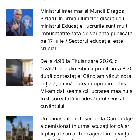
Ministrul interimar al Muncii Dragos
Pîslaru: În urma ultimelor discuții cu
ministrul Educației lucrurile sunt mult
îmbunătățite față de varianta publicată
pe 17 iulie / Sectorul educației este
crucial
De la 4.90 la Titularizare 2026, o
învățătoare din Sibiu a primit nota 8.70
după contestație: Când am văzut nota
inițială, nu mă puteam opri din plâns.
Mi-am dat seama că lucrarea mea nu a
fost corectată în adevăratul sens al
cuvântului
Un cunoscut profesor de la Cambridge
a demisionat în urma acuzațiilor că ar
fi plagiat sau ar fi exagerat în privința