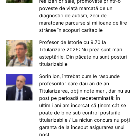
realizărilor sale, promovate printr-o
poveste de viață marcată de un
diagnostic de autism, zeci de
maratoane parcurse și milioane de lire
strânse în scopuri caritabile
Profesor de Istorie cu 9.70 la
Titularizare 2026: Nu prea sunt mari
așteptările. Din păcate nu sunt posturi
titularizabile
Sorin Ion, întrebat cum le răspunde
profesorilor care dau an de an
Titularizarea, obțin note mari, dar nu au
post pe perioadă nedeterminată: În
ultimii ani am încercat să ținem cât se
poate de bine sub control posturile
titularizabile / La niciun concurs nu poți
garanta de la început asigurarea unui
post