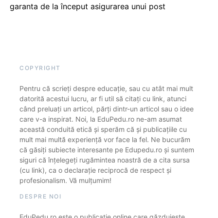
garanta de la început asigurarea unui post
COPYRIGHT
Pentru că scrieți despre educație, sau cu atât mai mult
datorită acestui lucru, ar fi util să citați cu link, atunci
când preluați un articol, părți dintr-un articol sau o idee
care v-a inspirat. Noi, la EduPedu.ro ne-am asumat
această conduită etică și sperăm că și publicațiile cu
mult mai multă experiență vor face la fel. Ne bucurăm
că găsiți subiecte interesante pe Edupedu.ro și suntem
siguri că înțelegeți rugămintea noastră de a cita sursa
(cu link), ca o declarație reciprocă de respect și
profesionalism. Vă mulțumim!
DESPRE NOI
EduPedu.ro este o publicație online care găzduiește