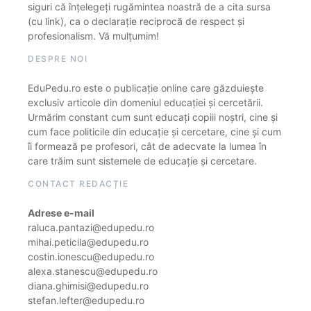
siguri că înțelegeți rugămintea noastră de a cita sursa
(cu link), ca o declarație reciprocă de respect și
profesionalism. Vă mulțumim!
DESPRE NOI
EduPedu.ro este o publicație online care găzduiește
exclusiv articole din domeniul educației și cercetării.
Urmărim constant cum sunt educați copiii noștri, cine și
cum face politicile din educație și cercetare, cine și cum
îi formează pe profesori, cât de adecvate la lumea în
care trăim sunt sistemele de educație și cercetare.
CONTACT REDACȚIE
Adrese e-mail
raluca.pantazi@edupedu.ro
mihai.peticila@edupedu.ro
costin.ionescu@edupedu.ro
alexa.stanescu@edupedu.ro
diana.ghimisi@edupedu.ro
stefan.lefter@edupedu.ro