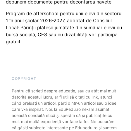
depunem documente pentru decontarea navetei
Program de afterschool pentru unii elevi din sectorul
1 în anul școlar 2026-2027, adoptat de Consiliul
Local: Părinții plătesc jumătate din sumă iar elevii cu
bursă socială, CES sau cu dizabilităţi vor participa
gratuit
COPYRIGHT
Pentru că scrieți despre educație, sau cu atât mai mult
datorită acestui lucru, ar fi util să citați cu link, atunci
când preluați un articol, părți dintr-un articol sau o idee
care v-a inspirat. Noi, la EduPedu.ro ne-am asumat
această conduită etică și sperăm că și publicațiile cu
mult mai multă experiență vor face la fel. Ne bucurăm
că găsiți subiecte interesante pe Edupedu.ro și suntem