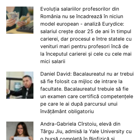
Evoluția salariilor profesorilor din
România nu se încadrează în niciun
model european - analiză Eurydice:
salariul crește doar 25 de ani în timpul
carierei, dar procesul e între statele cu
venituri mari pentru profesori încă de
la începutul carierei și cele cu cele mai
mici salarii
Daniel David: Bacalaureatul nu ar trebui
să fie folosit ca mijloc de intrare la
facultate. Bacalaureatul trebuie să fie
un examen care certifică competențele
pe care le ai după parcursul unui
învățământ obligatoriu
Andra-Gabriela Cîrstoiu, elevă din
Târgu Jiu, admisă la Yale University cu
o bursă completă în Biofizică și