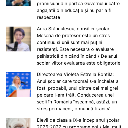
promisiuni din partea Guvernului către
angajații din educație și nu par a fi
respectate
Aura Stănculescu, consilier școlar:
Meseria de profesor este un stres
continuu și unii sunt mai puțini
rezistenți. Este necesară o evaluare
psihiatrică din când în când / De anul
școlar viitor evaluarea este obligatorie
Directoarea Violeta Estrella Bontilă:
Anul școlar care tocmai s-a încheiat a
fost, probabil, unul dintre cei mai grei
pe care i-am trăit. Conducerea unei
școli în România înseamnă, astăzi, un
stres permanent, o muncă titanică
Elevii de clasa a IX-a încep anul școlar
2026-2027 cu programe noi / Mai mult