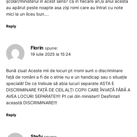
școlar/ministerul in acest sens? ca in fiecare an,si anul acesta
au apărut peste noapte asa ziși romi care au întrat cu note
mici la un liceu bun….
Reply
Florin
spune:
19 iulie 2025 la 15:24
Bună ziua! Aceste mii de locuri pt rromi sunt o discriminare
față de români a fi de o etnie nu e un handicap sau o situație
specială! De ce trebuie să abia lucuri separate ASTA E
DISCRIMINARE FAȚĂ DE CEILALȚI COPII CARE ÎNVAȚĂ FĂRĂ A
AVEA LOCURI SEPARATE!!!! Pt cei din minister!! Desfintati
această DISCRIMINARE!!!
Reply
Stefy
spune: