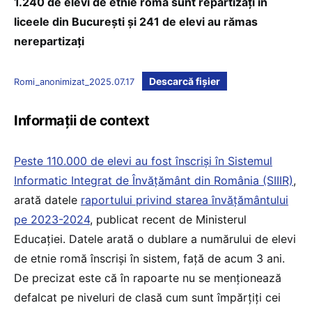
1.240 de elevi de etnie roma sunt repartizați în
liceele din București și 241 de elevi au rămas
nerepartizați
Descarcă fișier
Romi_anonimizat_2025.07.17
Informații de context
Peste 110.000 de elevi au fost înscriși în Sistemul
Informatic Integrat de Învățământ din România (SIIIR)
,
arată datele
raportului privind starea învățământului
pe 2023-2024
, publicat recent de Ministerul
Educației. Datele arată o dublare a numărului de elevi
de etnie romă înscriși în sistem, față de acum 3 ani.
De precizat este că în rapoarte nu se menționează
defalcat pe niveluri de clasă cum sunt împărțiți cei