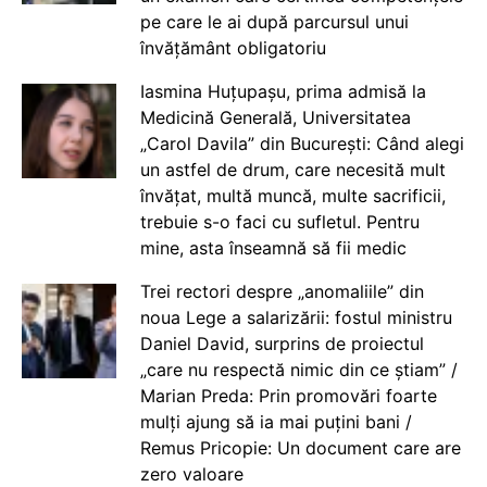
pe care le ai după parcursul unui
învățământ obligatoriu
Iasmina Huțupașu, prima admisă la
Medicină Generală, Universitatea
„Carol Davila” din București: Când alegi
un astfel de drum, care necesită mult
învățat, multă muncă, multe sacrificii,
trebuie s-o faci cu sufletul. Pentru
mine, asta înseamnă să fii medic
Trei rectori despre „anomaliile” din
noua Lege a salarizării: fostul ministru
Daniel David, surprins de proiectul
„care nu respectă nimic din ce știam” /
Marian Preda: Prin promovări foarte
mulți ajung să ia mai puțini bani /
Remus Pricopie: Un document care are
zero valoare