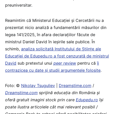
preuniversitar.
Reamintim că Ministerul Educației și Cercetării nu a
prezentat nicio analiză a fundamentării măsurilor din
legea 141/2025, în afara declarațiilor făcute de
ministrul Daniel David în ieșirile sale publice. În
schimb,
analiza solicitată Institutului de Științe ale
Educației de Edupedu.ro a fost cenzurată de ministrul
David
sub pretextul unui
peer review
pentru că
îi
contrazicea cu date și studii argumentele folosite
.
Foto: ©
Nikolay Tsuguliev
|
Dreamstime.com
/
Dreamstime.com
sprijină educaţia din România şi
oferă gratuit imagini stock prin care
Edupedu.ro
îşi
poate ilustra articolele cât mai relevant posibil /
Campania Back to school oferă posibilitatea oricărei