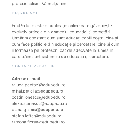
profesionalism. Vă mulțumim!
DESPRE NOI
EduPedu.ro este o publicație online care găzduiește
exclusiv articole din domeniul educației și cercetării.
Urmărim constant cum sunt educați copiii noștri, cine și
cum face politicile din educație și cercetare, cine și cum
îi formează pe profesori, cât de adecvate la lumea în
care trăim sunt sistemele de educație și cercetare.
CONTACT REDACȚIE
Adrese e-mail
raluca.pantazi@edupedu.ro
mihai.peticila@edupedu.ro
costin.ionescu@edupedu.ro
alexa.stanescu@edupedu.ro
diana.ghimisi@edupedu.ro
stefan.lefter@edupedu.ro
ramona.florea@edupedu.ro