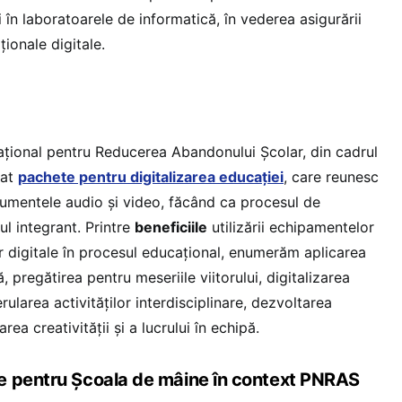
i în laboratoarele de informatică, în vederea asigurării
aționale digitale.
ațional pentru Reducerea Abandonului Școlar, din cadrul
eat
pachete pentru digitalizarea educației
, care reunesc
trumentele audio și video, făcând ca procesul de
ul integrant. Printre
beneficiile
utilizării echipamentelor
or digitale în procesul educațional, enumerăm aplicarea
ă, pregătirea pentru meseriile viitorului, digitalizarea
ularea activităților interdisciplinare, dezvoltarea
ea creativității și a lucrului în echipă.
e pentru Școala de mâine în context PNRAS