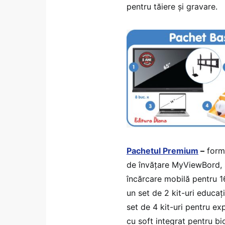
pentru tăiere și gravare.
Pachetul Premium
–
forma
de învățare MyViewBord, s
încărcare mobilă pentru 1
un set de 2 kit-uri educaț
set de 4 kit-uri pentru ex
cu soft integrat pentru bio