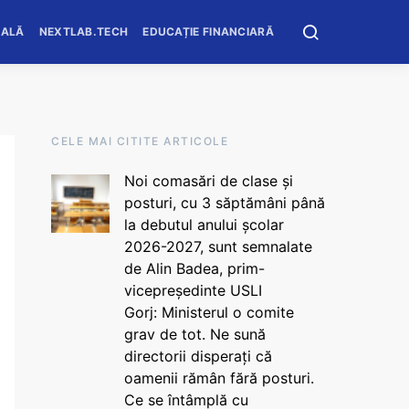
OALĂ
NEXTLAB.TECH
EDUCAȚIE FINANCIARĂ
CELE MAI CITITE ARTICOLE
Noi comasări de clase și
posturi, cu 3 săptămâni până
la debutul anului școlar
2026-2027, sunt semnalate
de Alin Badea, prim-
vicepreședinte USLI
Gorj: Ministerul o comite
grav de tot. Ne sună
directorii disperați că
oamenii rămân fără posturi.
Ce se întâmplă cu