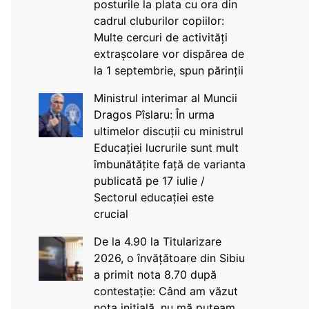
posturile la plata cu ora din
cadrul cluburilor copiilor:
Multe cercuri de activități
extrașcolare vor dispărea de
la 1 septembrie, spun părinții
Ministrul interimar al Muncii
Dragos Pîslaru: În urma
ultimelor discuții cu ministrul
Educației lucrurile sunt mult
îmbunătățite față de varianta
publicată pe 17 iulie /
Sectorul educației este
crucial
De la 4.90 la Titularizare
2026, o învățătoare din Sibiu
a primit nota 8.70 după
contestație: Când am văzut
nota inițială, nu mă puteam