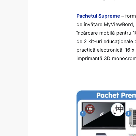
Pachetul Supreme
–
form
de învățare MyViewBord, s
încărcare mobilă pentru 1
de 2 kit-uri educaționale 
practică electronică, 16 x
imprimantă 3D monocrom