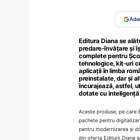
Adau
Editura Diana se alăt
predare-învățare și î
complete pentru Șco
tehnologice, kit-uri c
aplicații în limba rom
preinstalate, dar și a
încurajează, astfel, 
dotate cu inteligență 
Aceste produse, pe care E
pachete pentru digitaliza
pentru modernizarea și do
din oferta Editurii Diana a