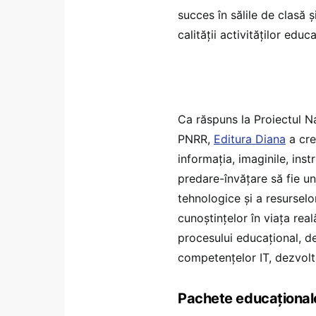
succes în sălile de clasă ș
calității activităților educ
Ca răspuns la Proiectul N
PNRR,
Editura Diana
a cr
informația, imaginile, ins
predare-învățare să fie un
tehnologice și a resursel
cunoștințelor în viața real
procesului educațional, der
competențelor IT, dezvoltar
Pachete educațional