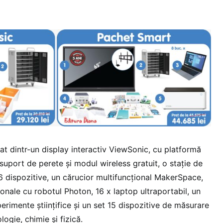
t dintr-un display interactiv ViewSonic, cu platformă
uport de perete și modul wireless gratuit, o stație de
6 dispozitive, un cărucior multifuncțional MakerSpace,
ionale cu robotul Photon, 16 x laptop ultraportabil, un
perimente științifice și un set 15 dispozitive de măsurare
logie, chimie și fizică.