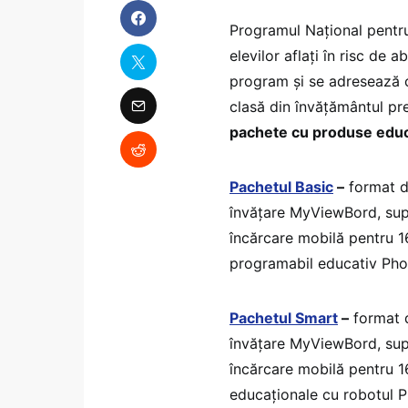
Programul Național pentr
elevilor aflaţi în risc de 
program și se adresează c
clasă din învățământul pre
pachete cu produse educ
Pachetul Basic
–
format di
învățare MyViewBord, supo
încărcare mobilă pentru 16
programabil educativ Pho
Pachetul Smart
–
format d
învățare MyViewBord, supo
încărcare mobilă pentru 16
educaționale cu robotul Ph