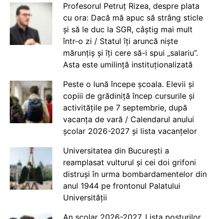
Profesorul Petruț Rizea, despre plata
cu ora: Dacă mă apuc să strâng sticle
și să le duc la SGR, câștig mai mult
într-o zi / Statul îți aruncă niște
mărunțiș și îți cere să-i spui „salariu”.
Asta este umilință instituționalizată
Peste o lună începe școala. Elevii și
copiii de grădiniță încep cursurile și
activitățile pe 7 septembrie, după
vacanța de vară / Calendarul anului
școlar 2026-2027 și lista vacanțelor
Universitatea din București a
reamplasat vulturul și cei doi grifoni
distruși în urma bombardamentelor din
anul 1944 pe frontonul Palatului
Universității
An școlar 2026-2027. Lista posturilor