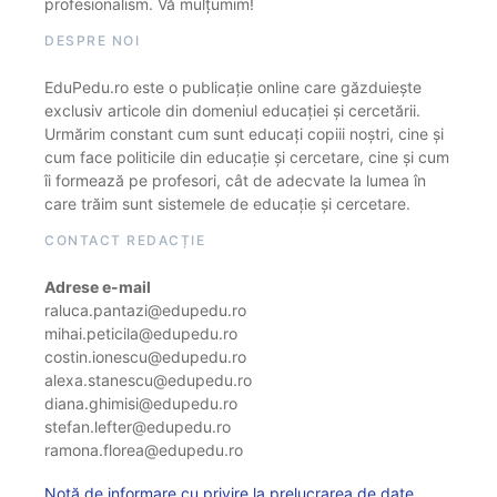
profesionalism. Vă mulțumim!
DESPRE NOI
EduPedu.ro este o publicație online care găzduiește
exclusiv articole din domeniul educației și cercetării.
Urmărim constant cum sunt educați copiii noștri, cine și
cum face politicile din educație și cercetare, cine și cum
îi formează pe profesori, cât de adecvate la lumea în
care trăim sunt sistemele de educație și cercetare.
CONTACT REDACȚIE
Adrese e-mail
raluca.pantazi@edupedu.ro
mihai.peticila@edupedu.ro
costin.ionescu@edupedu.ro
alexa.stanescu@edupedu.ro
diana.ghimisi@edupedu.ro
stefan.lefter@edupedu.ro
ramona.florea@edupedu.ro
Notă de informare cu privire la prelucrarea de date