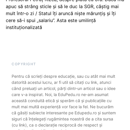
apuc să strâng sticle și să le duc la SGR, câștig mai
mult într-o zi / Statul îți aruncă niște mărunțiș și îți
cere să-i spui „salariu”. Asta este umilință
instituționalizată
COPYRIGHT
Pentru că scrieți despre educație, sau cu atât mai mult
datorită acestui lucru, ar fi util să citați cu link, atunci
când preluați un articol, părți dintr-un articol sau o idee
care v-a inspirat. Noi, la EduPedu.ro ne-am asumat
această conduită etică și sperăm că și publicațiile cu
mult mai multă experiență vor face la fel. Ne bucurăm
că găsiți subiecte interesante pe Edupedu.ro și suntem
siguri că înțelegeți rugămintea noastră de a cita sursa
(cu link), ca o declarație reciprocă de respect și