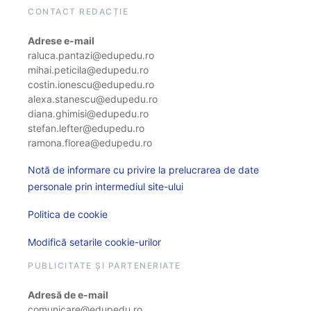
CONTACT REDACȚIE
Adrese e-mail
raluca.pantazi@edupedu.ro
mihai.peticila@edupedu.ro
costin.ionescu@edupedu.ro
alexa.stanescu@edupedu.ro
diana.ghimisi@edupedu.ro
stefan.lefter@edupedu.ro
ramona.florea@edupedu.ro
Notă de informare cu privire la prelucrarea de date
personale prin intermediul site-ului
Politica de cookie
Modifică setarile cookie-urilor
PUBLICITATE ȘI PARTENERIATE
Adresă de e-mail
comunicare@edupedu.ro