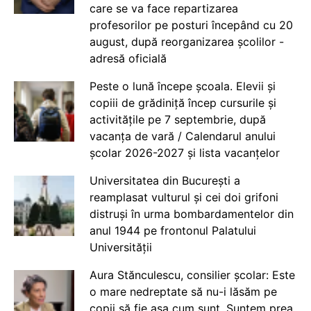
care se va face repartizarea
profesorilor pe posturi începând cu 20
august, după reorganizarea școlilor -
adresă oficială
Peste o lună începe școala. Elevii și
copiii de grădiniță încep cursurile și
activitățile pe 7 septembrie, după
vacanța de vară / Calendarul anului
școlar 2026-2027 și lista vacanțelor
Universitatea din București a
reamplasat vulturul și cei doi grifoni
distruși în urma bombardamentelor din
anul 1944 pe frontonul Palatului
Universității
Aura Stănculescu, consilier școlar: Este
o mare nedreptate să nu-i lăsăm pe
copii să fie așa cum sunt. Suntem prea