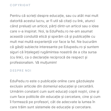
COPYRIGHT
Pentru că scrieți despre educație, sau cu atât mai mult
datorită acestui lucru, ar fi util să citați cu link, atunci
când preluați un articol, părți dintr-un articol sau o idee
care v-a inspirat. Noi, la EduPedu.ro ne-am asumat
această conduită etică și sperăm că și publicațiile cu
mult mai multă experiență vor face la fel. Ne bucurăm
că găsiți subiecte interesante pe Edupedu.ro și suntem
siguri că înțelegeți rugămintea noastră de a cita sursa
(cu link), ca o declarație reciprocă de respect și
profesionalism. Vă mulțumim!
DESPRE NOI
EduPedu.ro este o publicație online care găzduiește
exclusiv articole din domeniul educației și cercetării.
Urmărim constant cum sunt educați copiii noștri, cine și
cum face politicile din educație și cercetare, cine și cum
îi formează pe profesori, cât de adecvate la lumea în
care trăim sunt sistemele de educație și cercetare.