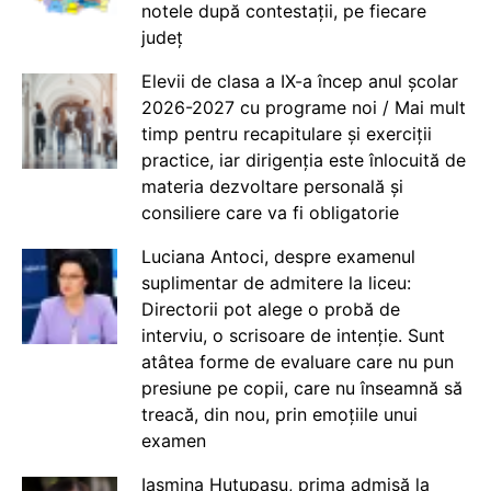
notele după contestații, pe fiecare
județ
Elevii de clasa a IX-a încep anul școlar
2026-2027 cu programe noi / Mai mult
timp pentru recapitulare și exerciții
practice, iar dirigenția este înlocuită de
materia dezvoltare personală și
consiliere care va fi obligatorie
Luciana Antoci, despre examenul
suplimentar de admitere la liceu:
Directorii pot alege o probă de
interviu, o scrisoare de intenție. Sunt
atâtea forme de evaluare care nu pun
presiune pe copii, care nu înseamnă să
treacă, din nou, prin emoțiile unui
examen
Iasmina Huțupașu, prima admisă la