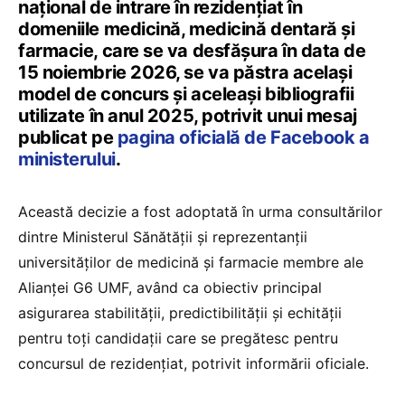
național de intrare în rezidențiat în
domeniile medicină, medicină dentară și
farmacie, care se va desfășura în data de
15 noiembrie 2026, se va păstra același
model de concurs și aceleași bibliografii
utilizate în anul 2025, potrivit unui mesaj
publicat pe
pagina oficială de Facebook a
ministerului
.
Această decizie a fost adoptată în urma consultărilor
dintre Ministerul Sănătății și reprezentanții
universităților de medicină și farmacie membre ale
Alianței G6 UMF, având ca obiectiv principal
asigurarea stabilității, predictibilității și echității
pentru toți candidații care se pregătesc pentru
concursul de rezidențiat, potrivit informării oficiale.