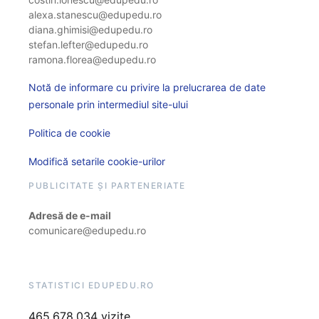
alexa.stanescu@edupedu.ro
diana.ghimisi@edupedu.ro
stefan.lefter@edupedu.ro
ramona.florea@edupedu.ro
Notă de informare cu privire la prelucrarea de date
personale prin intermediul site-ului
Politica de cookie
Modifică setarile cookie-urilor
PUBLICITATE ȘI PARTENERIATE
Adresă de e-mail
comunicare@edupedu.ro
STATISTICI EDUPEDU.RO
465.678.034 vizite