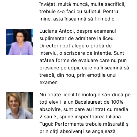
învățat, multă muncă, multe sacrificii,
trebuie s-o faci cu sufletul. Pentru
mine, asta înseamnă să fii medic
Luciana Antoci, despre examenul
suplimentar de admitere la liceu:
Directorii pot alege o probă de
interviu, o scrisoare de intenție. Sunt
atâtea forme de evaluare care nu pun
presiune pe copii, care nu înseamnă să
treacă, din nou, prin emoțiile unui
examen
Nu poate liceul tehnologic să-i ducă pe
toți elevii la un Bacalaureat de 100%
absolvire, sunt care au intrat cu media
2 sau 3, spune inspectoarea Iuliana
Țugui: Performanța trebuie măsurată și
prin câți absolvenți se angajează