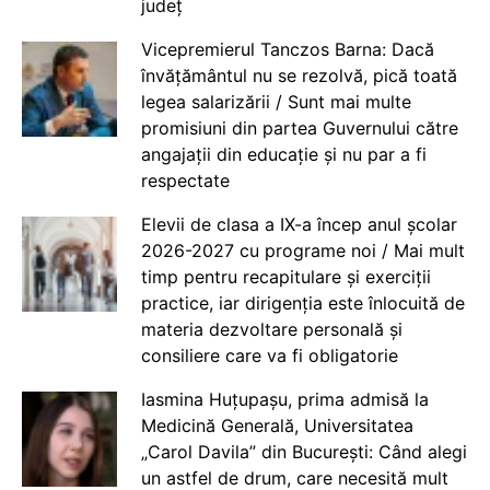
județ
Vicepremierul Tanczos Barna: Dacă
învățământul nu se rezolvă, pică toată
legea salarizării / Sunt mai multe
promisiuni din partea Guvernului către
angajații din educație și nu par a fi
respectate
Elevii de clasa a IX-a încep anul școlar
2026-2027 cu programe noi / Mai mult
timp pentru recapitulare și exerciții
practice, iar dirigenția este înlocuită de
materia dezvoltare personală și
consiliere care va fi obligatorie
Iasmina Huțupașu, prima admisă la
Medicină Generală, Universitatea
„Carol Davila” din București: Când alegi
un astfel de drum, care necesită mult