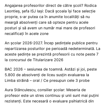
Angajarea profesorilor direct de către școli? Rodica
Leontieș, șefa ISJ Iași: Dacă școala își face selecție
proprie, s-ar putea ca în anumite localități să nu
meargă absolvenți care să opteze pentru acele
posturi și să avem un număr mai mare de profesori
necalificați în acele zone
An școlar 2026-2027. Încep ședințele publice pentru
repartizarea posturilor pe perioadă nedeterminată. La
aceste ședințe se prezintă profesorii cu note peste 7
la concursul de Titularizare 2026
BAC 2026 – sesiunea de toamnă. Astăzi și joi, peste
5.800 de absolvenți de liceu susțin evaluarea la
Limba străină – oral / Ce presupun cele 3 probe
Aura Stănculescu, consilier școlar: Meseria de
profesor este un stres continuu și unii sunt mai puțini
rezistenți. Este necesară o evaluare psihiatrică din