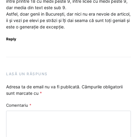
între printre 18 cu medii peste 9, între licee cu medii peste 9,
dar media din text este sub 9.
Astfel, doar genii in București, dar nici nu era nevoie de articol,
ii și vezi pe elevi pe străzi și îți dai seama că sunt toți geniali și
este o generație de excepție.
Reply
LASĂ UN RĂSPUNS
Adresa ta de email nu va fi publicată.
Câmpurile obligatorii
sunt marcate cu
*
Comentariu
*