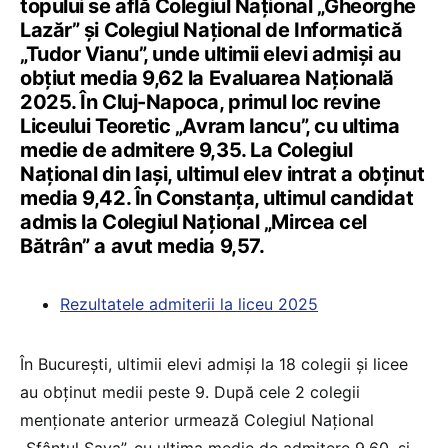
topului se află Colegiul Național „Gheorghe
Lazăr” și Colegiul Național de Informatică
„Tudor Vianu”, unde ultimii elevi admiși au
obțiut media 9,62 la Evaluarea Națională
2025. În Cluj-Napoca, primul loc revine
Liceului Teoretic „Avram Iancu”, cu ultima
medie de admitere 9,35. La Colegiul
Național din Iași, ultimul elev intrat a obținut
media 9,42. În Constanța, ultimul candidat
admis la Colegiul Național „Mircea cel
Bătrân” a avut media 9,57.
Rezultatele admiterii la liceu 2025
În București, ultimii elevi admiși la 18 colegii și licee
au obținut medii peste 9. După cele 2 colegii
menționate anterior urmează Colegiul Național
„Sfântul Sava”, cu ultima medie de admitere 9,60, și