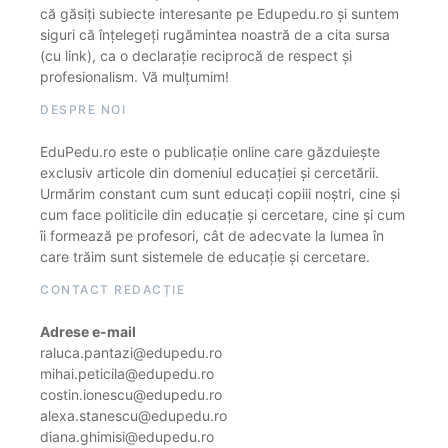
că găsiți subiecte interesante pe Edupedu.ro și suntem
siguri că înțelegeți rugămintea noastră de a cita sursa
(cu link), ca o declarație reciprocă de respect și
profesionalism. Vă mulțumim!
DESPRE NOI
EduPedu.ro este o publicație online care găzduiește
exclusiv articole din domeniul educației și cercetării.
Urmărim constant cum sunt educați copiii noștri, cine și
cum face politicile din educație și cercetare, cine și cum
îi formează pe profesori, cât de adecvate la lumea în
care trăim sunt sistemele de educație și cercetare.
CONTACT REDACȚIE
Adrese e-mail
raluca.pantazi@edupedu.ro
mihai.peticila@edupedu.ro
costin.ionescu@edupedu.ro
alexa.stanescu@edupedu.ro
diana.ghimisi@edupedu.ro