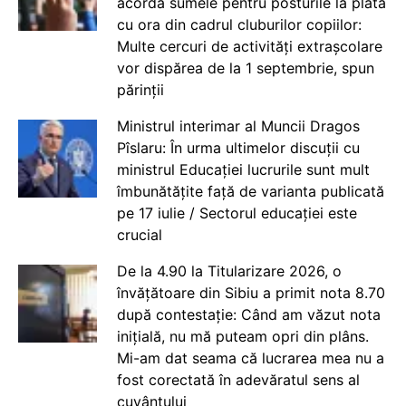
acorda sumele pentru posturile la plata
cu ora din cadrul cluburilor copiilor:
Multe cercuri de activități extrașcolare
vor dispărea de la 1 septembrie, spun
părinții
Ministrul interimar al Muncii Dragos
Pîslaru: În urma ultimelor discuții cu
ministrul Educației lucrurile sunt mult
îmbunătățite față de varianta publicată
pe 17 iulie / Sectorul educației este
crucial
De la 4.90 la Titularizare 2026, o
învățătoare din Sibiu a primit nota 8.70
după contestație: Când am văzut nota
inițială, nu mă puteam opri din plâns.
Mi-am dat seama că lucrarea mea nu a
fost corectată în adevăratul sens al
cuvântului