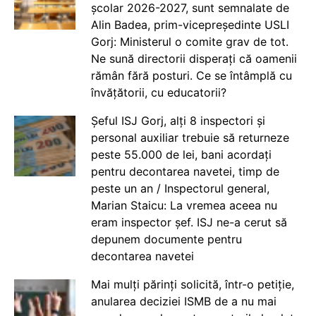
școlar 2026-2027, sunt semnalate de
Alin Badea, prim-vicepreședinte USLI
Gorj: Ministerul o comite grav de tot.
Ne sună directorii disperați că oamenii
rămân fără posturi. Ce se întâmplă cu
învățătorii, cu educatorii?
Șeful ISJ Gorj, alți 8 inspectori și
personal auxiliar trebuie să returneze
peste 55.000 de lei, bani acordați
pentru decontarea navetei, timp de
peste un an / Inspectorul general,
Marian Staicu: La vremea aceea nu
eram inspector șef. ISJ ne-a cerut să
depunem documente pentru
decontarea navetei
Mai mulți părinți solicită, într-o petiție,
anularea deciziei ISMB de a nu mai