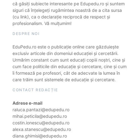
că găsiți subiecte interesante pe Edupedu.ro și suntem
siguri că înțelegeți rugămintea noastră de a cita sursa
(cu link), ca o declarație reciprocă de respect și
profesionalism. Vă mulțumim!
DESPRE NOI
EduPedu.ro este o publicație online care găzduiește
exclusiv articole din domeniul educației și cercetării.
Urmărim constant cum sunt educați copiii noștri, cine și
cum face politicile din educație și cercetare, cine și cum
îi formează pe profesori, cât de adecvate la lumea în
care trăim sunt sistemele de educație și cercetare.
CONTACT REDACȚIE
Adrese e-mail
raluca.pantazi@edupedu.ro
mihai.peticila@edupedu.ro
costin.ionescu@edupedu.ro
alexa.stanescu@edupedu.ro
diana.ghimisi@edupedu.ro