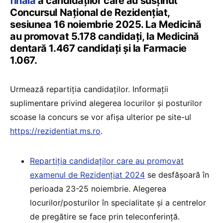
finală
a candidaților care au susținut
Concursul Național de Rezidențiat,
sesiunea 16 noiembrie 2025. La Medicină
au promovat 5.178 candidați, la Medicină
dentară 1.467 candidați și la Farmacie
1.067.
Urmează repartiția candidaților. Informații
suplimentare privind alegerea locurilor și posturilor
scoase la concurs se vor afișa ulterior pe site-ul
https://rezidentiat.ms.ro
.
Repartiția candidaților care au promovat
examenul de Rezidențiat 2024
se desfășoară în
perioada 23-25 noiembrie. Alegerea
locurilor/posturilor în specialitate şi a centrelor
de pregătire se face prin teleconferinţă.