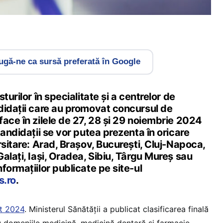
gă-ne ca sursă preferată în Google
turilor în specialitate şi a centrelor de
didații care au promovat concursul de
ace în zilele de 27, 28 și 29 noiembrie 2024
Candidaţii se vor putea prezenta în oricare
rsitare: Arad, Braşov, Bucureşti, Cluj-Napoca,
alaţi, Iaşi, Oradea, Sibiu, Târgu Mureş sau
formațiilor publicate pe site-ul
s.ro
.
at 2024
. Ministerul Sănătății a publicat clasificarea finală
u domeniile medicină, medicină dentară și farmacie