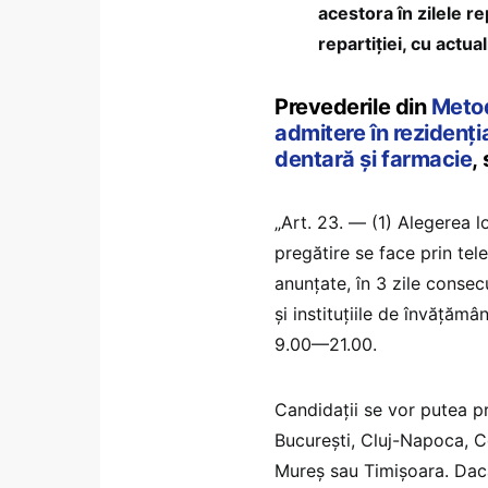
acestora în zilele r
repartiției, cu actua
Prevederile din
Metod
admitere în rezidenți
dentară și farmacie
,
„Art. 23. — (1) Alegerea lo
pregătire se face prin tele
anunțate, în 3 zile consec
și instituțiile de învățămâ
9.00—21.00.
Candidații se vor putea pr
București, Cluj-Napoca, Co
Mureș sau Timișoara. Dacă 