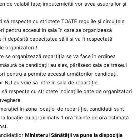
en de valabilitate; împuterniciții vor avea asupra lor și
i să respecte cu strictețe TOATE regulile și circuitele
ri pentru accesul în sala în care se organizează
 fi depășită capacitatea sălii și va fi respectată
e organizatori !
re se organizează repartiția se va face în ordinea
Pe măsură ce candidații au ales, părăsesc sala pe traseul
ori pentru a permite accesul următorilor candidați.
or NU au voie să intre în sala de repartiție.
ți să respecte cu strictețe indicațiile date de organizatori
aveghere.
erației în zona locației de repartiție, candidații sunt
 la locație cu aproximativ 1 oră înainte de ora estimată
ost.
andidaților
Ministerul Sănătății va pune la dispoziția