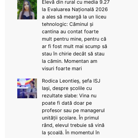
Elevă din rural cu media 9.27
la Evaluarea Națională 2026
a ales să meargă la un liceu
tehnologic: Căminul și
cantina au contat foarte
mult pentru mine, pentru că
ar fi fost mult mai scump să
stau în chirie decât să stau
la cămin. Momentan am
visuri foarte mari
Rodica Leontieș, șefa ISJ
Iași, despre școlile cu
rezultate slabe: Vina nu
poate fi dată doar pe
profesor sau pe managerul
unității școlare. În primul
rând, elevul trebuie să vină
la școală. În momentul în