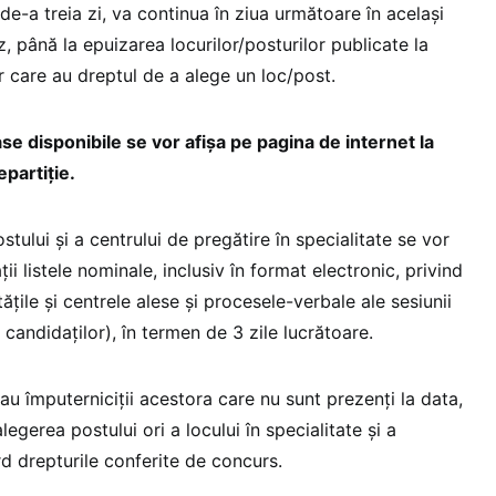
e-a treia zi, va continua în ziua următoare în același
z, până la epuizarea locurilor/posturilor publicate la
r care au dreptul de a alege un loc/post.
se disponibile se vor afișa pe pagina de internet la
repartiție.
ostului și a centrului de pregătire în specialitate se vor
ții listele nominale, inclusiv în format electronic, privind
itățile și centrele alese și procesele-verbale ale sesiunii
 candidaților), în termen de 3 zile lucrătoare.
sau împuterniciții acestora care nu sunt prezenți la data,
alegerea postului ori a locului în specialitate și a
rd drepturile conferite de concurs.