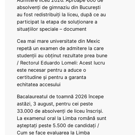
Admitere liceu 2026. Aproape 600 de
absolvenți de gimnaziu din București
au fost redistribuiți la liceu, după ce au
participat la etapa de soluționare a
situațiilor speciale – document
Cea mai mare universitate din Mexic
repetă un examen de admitere la care
studenții au obținut rezultate prea bune
/ Rectorul Eduardo Lomeli: Acest lucru
este necesar pentru a aduce o
certitudine şi pentru a garanta
echitatea accesului
Bacalaureatul de toamnă 2026 începe
astăzi, 3 august, pentru cei peste
33.000 de absolvenți de liceu înscriși.
La examenul oral la Limba română sunt
așteptați peste 5.500 de candidați /
Cum se face evaluarea la Limba