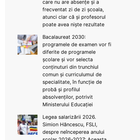
care nu are absențe și a
frecventat zi de zi școala,
atunci clar că și profesorul
poate avea niște rezultate
Bacalaureat 2030:
programele de examen vor fi
diferite de programele
școlare și vor selecta
conținuturi din trunchiul
comun și curriculumul de
specialitate, în funcție de
probă și profilul
absolvenților, potrivit
Ministerului Educației
Legea salarizării 2026.
Simion Hăncescu, FSLI,
despre neînceperea anului
școlar 2026-2027: Aceasta