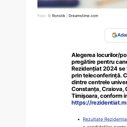
Foto: ©
Ronstik
|
Dreamstime.com
Adau
Alegerea locurilor/pos
pregătire pentru can
Rezidențiat 2024 se f
prin teleconferinţă. 
dintre centrele unive
Constanţa, Craiova, G
Timişoara, conform in
https://rezidentiat.m
Rezultate Rezidenți
a candidaților pentr