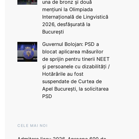
una de bronz și două
mențiuni la Olimpiada
Internațională de Lingvistică
2026, desfășurată la
București
Guvernul Bolojan: PSD a
blocat aplicarea măsurilor
de sprijin pentru tinerii NEET
și persoanele cu dizabilități /
Hotărârile au fost
suspendate de Curtea de
Apel București, la solicitarea
PSD
CELE MAI NOI