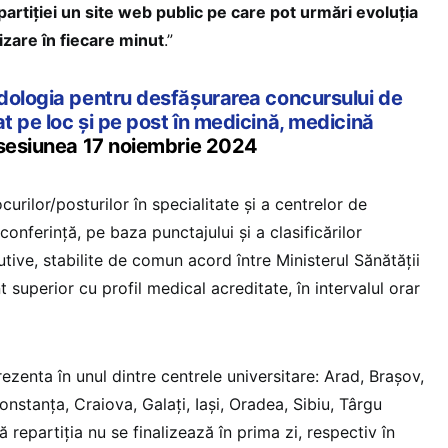
epartiției un site web public pe care pot urmări evoluția
lizare în fiecare minut
.”
ologia pentru desfășurarea concursului de
at pe loc și pe post în medicină, medicină
 sesiunea 17 noiembrie 2024
curilor/posturilor în specialitate și a centrelor de
conferință, pe baza punctajului și a clasificărilor
utive, stabilite de comun acord între Ministerul Sănătății
nt superior cu profil medical acreditate, în intervalul orar
ezenta în unul dintre centrele universitare: Arad, Brașov,
nstanța, Craiova, Galați, Iași, Oradea, Sibiu, Târgu
repartiția nu se finalizează în prima zi, respectiv în