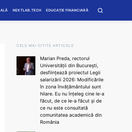
OALĂ
NEXTLAB.TECH
EDUCAȚIE FINANCIARĂ
CELE MAI CITITE ARTICOLE
Marian Preda, rectorul
Universității din București,
desființează proiectul Legii
salarizării 2026: Modificările
în zona învățământului sunt
hilare. Eu nu înțeleg cine le-a
făcut, de ce le-a făcut și de
ce nu este consultată
comunitatea academică din
România