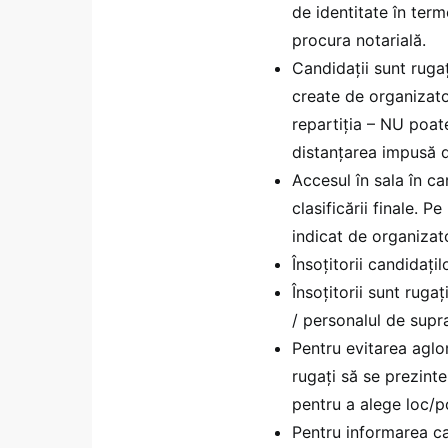
de identitate în term
procura notarială.
Candidații sunt rugaț
create de organizato
repartiția – NU poate
distanțarea impusă d
Accesul în sala în ca
clasificării finale. 
indicat de organizat
Însoțitorii candidațil
Însoțitorii sunt ruga
/ personalul de supr
Pentru evitarea aglom
rugați să se prezinte
pentru a alege loc/p
Pentru informarea c