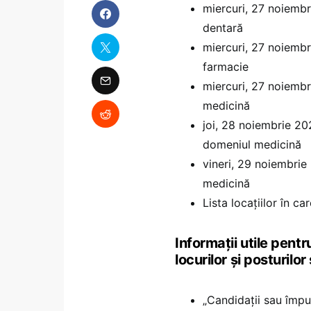
miercuri, 27 noiembr
dentară
miercuri, 27 noiembr
farmacie
miercuri, 27 noiembr
medicină
joi, 28 noiembrie 202
domeniul medicină
vineri, 29 noiembrie
medicină
Lista locațiilor în ca
Informații utile pent
locurilor și posturil
„Candidații sau împut