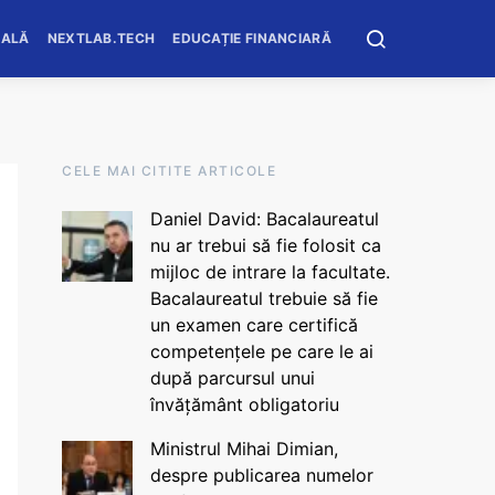
OALĂ
NEXTLAB.TECH
EDUCAȚIE FINANCIARĂ
CELE MAI CITITE ARTICOLE
Daniel David: Bacalaureatul
nu ar trebui să fie folosit ca
mijloc de intrare la facultate.
Bacalaureatul trebuie să fie
un examen care certifică
competențele pe care le ai
după parcursul unui
învățământ obligatoriu
Ministrul Mihai Dimian,
despre publicarea numelor