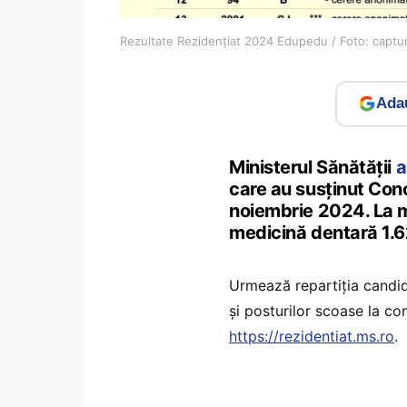
Rezultate Rezidențiat 2024 Edupedu / Foto: captur
Adau
Ministerul Sănătății
a
care au susținut Conc
noiembrie 2024. La m
medicină dentară 1.6
Urmează repartiția candida
și posturilor scoase la con
https://rezidentiat.ms.ro
.