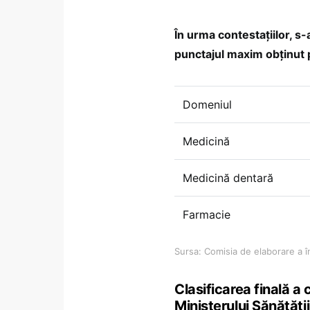
În urma contestațiilor, s-a
punctajul maxim obținut 
Domeniul
Medicină
Medicină dentară
Farmacie
Sursa: Comisia de elaborare a î
Clasificarea finală a
Ministerului Sănătății