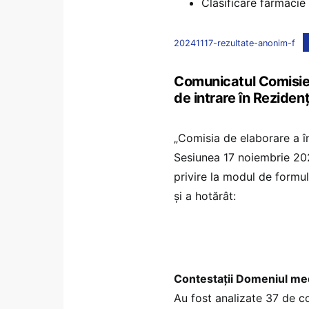
Clasificare farmacie
20241117-rezultate-anonim-f
Comunicatul Comisiei
de intrare în Rezide
„Comisia de elaborare a în
Sesiunea 17 noiembrie 202
privire la modul de formul
și a hotărât:
Contestații Domeniul med
Au fost analizate 37 de co