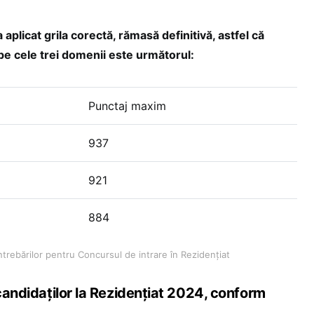
 aplicat grila corectă, rămasă definitivă, astfel că
pe cele trei domenii este următorul:
Punctaj maxim
937
921
884
ntrebărilor pentru Concursul de intrare în Rezidențiat
 candidaților la Rezidențiat 2024, conform