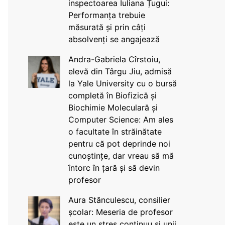
inspectoarea Iuliana Țugui:
Performanța trebuie
măsurată și prin câți
absolvenți se angajează
Andra-Gabriela Cîrstoiu,
elevă din Târgu Jiu, admisă
la Yale University cu o bursă
completă în Biofizică și
Biochimie Moleculară și
Computer Science: Am ales
o facultate în străinătate
pentru că pot deprinde noi
cunoștințe, dar vreau să mă
întorc în țară și să devin
profesor
Aura Stănculescu, consilier
școlar: Meseria de profesor
este un stres continuu și unii