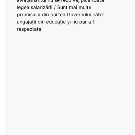
învățământul nu se rezolvă, pică toată
legea salarizării / Sunt mai multe
promisiuni din partea Guvernului către
angajații din educație și nu par a fi
respectate