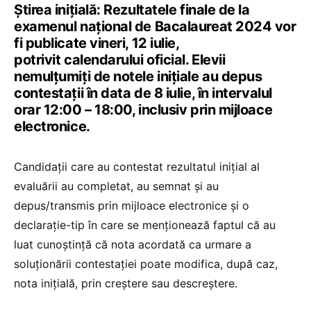
Știrea inițială: Rezultatele finale de la
examenul național de Bacalaureat 2024 vor
fi publicate vineri, 12 iulie,
potrivit calendarului oficial. Elevii
nemulțumiți de notele inițiale au depus
contestații în data de 8 iulie, în intervalul
orar 12:00 – 18:00, inclusiv prin mijloace
electronice.
Candidații care au contestat rezultatul inițial al
evaluării au completat, au semnat și au
depus/transmis prin mijloace electronice și o
declarație-tip în care se menționează faptul că au
luat cunoștință că nota acordată ca urmare a
soluționării contestației poate modifica, după caz,
nota inițială, prin creștere sau descreștere.