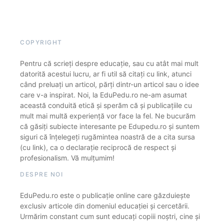
COPYRIGHT
Pentru că scrieți despre educație, sau cu atât mai mult
datorită acestui lucru, ar fi util să citați cu link, atunci
când preluați un articol, părți dintr-un articol sau o idee
care v-a inspirat. Noi, la EduPedu.ro ne-am asumat
această conduită etică și sperăm că și publicațiile cu
mult mai multă experiență vor face la fel. Ne bucurăm
că găsiți subiecte interesante pe Edupedu.ro și suntem
siguri că înțelegeți rugămintea noastră de a cita sursa
(cu link), ca o declarație reciprocă de respect și
profesionalism. Vă mulțumim!
DESPRE NOI
EduPedu.ro este o publicație online care găzduiește
exclusiv articole din domeniul educației și cercetării.
Urmărim constant cum sunt educați copiii noștri, cine și