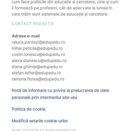
cum face politicile din educație și cercetare, cine și cum
îi formează pe profesori, cât de adecvate la lumea în
care trăim sunt sistemele de educație și cercetare.
CONTACT REDACȚIE
Adrese e-mail
raluca.pantazi@edupedu.ro
mihai.peticila@edupedu.ro
costin.ionescu@edupedu.ro
alexa.stanescu@edupedu.ro
diana.ghimisi@edupedu.ro
stefan.lefter@edupedu.ro
ramona.florea@edupedu.ro
Notă de informare cu privire la prelucrarea de date
personale prin intermediul site-ului
Politica de cookie
Modifică setarile cookie-urilor
PUBLICITATE ȘI PARTENERIATE