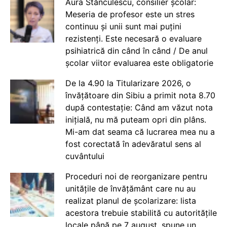
Aura Stănculescu, consilier școlar:
Meseria de profesor este un stres
continuu și unii sunt mai puțini
rezistenți. Este necesară o evaluare
psihiatrică din când în când / De anul
școlar viitor evaluarea este obligatorie
De la 4.90 la Titularizare 2026, o
învățătoare din Sibiu a primit nota 8.70
după contestație: Când am văzut nota
inițială, nu mă puteam opri din plâns.
Mi-am dat seama că lucrarea mea nu a
fost corectată în adevăratul sens al
cuvântului
Proceduri noi de reorganizare pentru
unitățile de învățământ care nu au
realizat planul de școlarizare: lista
acestora trebuie stabilită cu autoritățile
locale până pe 7 august, spune un