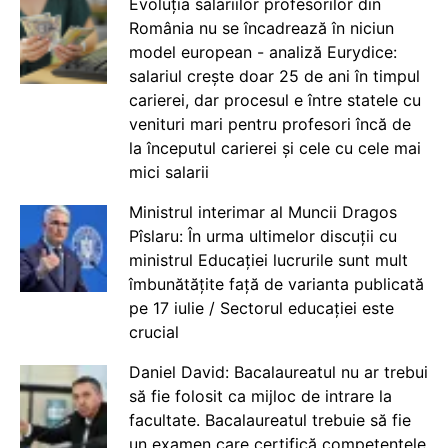
Evoluția salariilor profesorilor din
România nu se încadrează în niciun
model european - analiză Eurydice:
salariul crește doar 25 de ani în timpul
carierei, dar procesul e între statele cu
venituri mari pentru profesori încă de
la începutul carierei și cele cu cele mai
mici salarii
Ministrul interimar al Muncii Dragos
Pîslaru: În urma ultimelor discuții cu
ministrul Educației lucrurile sunt mult
îmbunătățite față de varianta publicată
pe 17 iulie / Sectorul educației este
crucial
Daniel David: Bacalaureatul nu ar trebui
să fie folosit ca mijloc de intrare la
facultate. Bacalaureatul trebuie să fie
un examen care certifică competențele