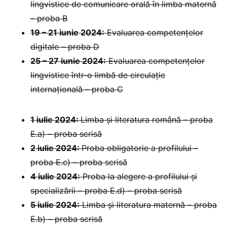
lingvistice de comunicare orală în limba maternă
– proba B
19 – 21 iunie 2024:
Evaluarea competențelor
digitale – proba D
25 – 27 iunie 2024:
Evaluarea competențelor
lingvistice într-o limbă de circulație
internațională – proba C
1 iulie 2024:
Limba și literatura română – proba
E.a) – proba scrisă
2 iulie 2024:
Proba obligatorie a profilului –
proba E.c) – proba scrisă
4 iulie 2024:
Proba la alegere a profilului și
specializării – proba E.d) – proba scrisă
5 iulie 2024:
Limba și literatura maternă – proba
E.b) – proba scrisă