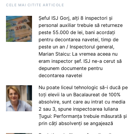
CELE MAI CITITE ARTICOLE
Șeful ISJ Gorj, alți 8 inspectori și
personal auxiliar trebuie să returneze
peste 55.000 de lei, bani acordați
pentru decontarea navetei, timp de
peste un an / Inspectorul general,
Marian Staicu: La vremea aceea nu
eram inspector șef. ISJ ne-a cerut să
depunem documente pentru
decontarea navetei
Nu poate liceul tehnologic să-i ducă pe
toți elevii la un Bacalaureat de 100%
absolvire, sunt care au intrat cu media
2 sau 3, spune inspectoarea Iuliana
Țugui: Performanța trebuie măsurată și
prin câți absolvenți se angajează