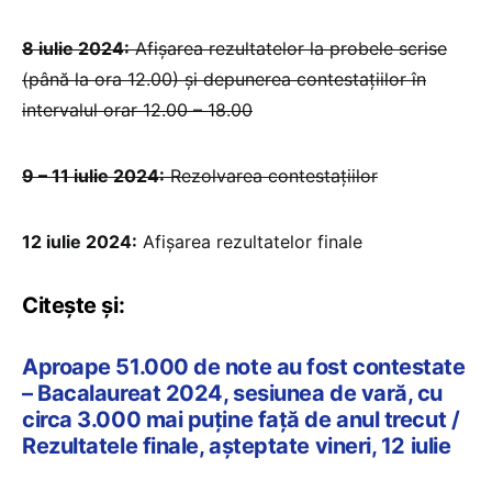
8 iulie 2024:
Afișarea rezultatelor la probele scrise
(până la ora 12.00) și depunerea contestațiilor în
intervalul orar 12.00 – 18.00
9 – 11 iulie 2024:
Rezolvarea contestațiilor
12 iulie 2024:
Afișarea rezultatelor finale
Citește și:
Aproape 51.000 de note au fost contestate
– Bacalaureat 2024, sesiunea de vară, cu
circa 3.000 mai puține față de anul trecut /
Rezultatele finale, așteptate vineri, 12 iulie