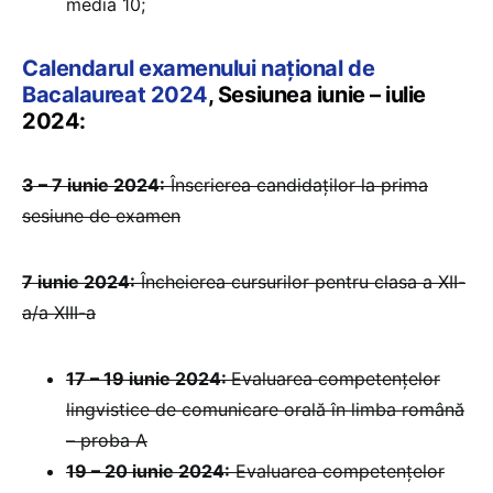
media 10;
Calendarul examenului național de
Bacalaureat 2024
, Sesiunea iunie – iulie
2024:
3 – 7 iunie 2024:
Înscrierea candidaților la prima
sesiune de examen
7 iunie 2024:
Încheierea cursurilor pentru clasa a XII-
a/a XIII-a
17 – 19 iunie 2024:
Evaluarea competențelor
lingvistice de comunicare orală în limba română
– proba A
19 – 20 iunie 2024:
Evaluarea competențelor