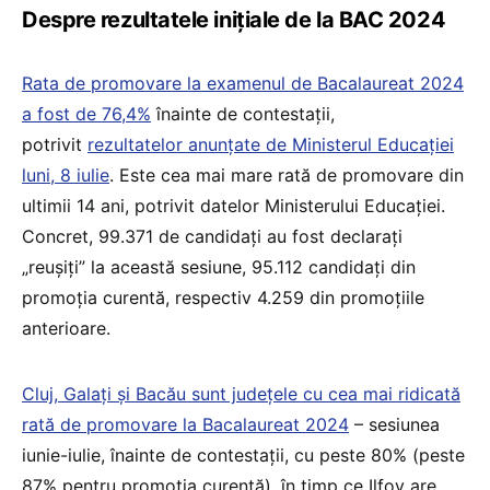
Despre rezultatele inițiale de la BAC 2024
Rata de promovare la examenul de Bacalaureat 2024
a fost de 76,4%
înainte de contestații,
potrivit
rezultatelor anunțate de Ministerul Educației
luni, 8 iulie
. Este cea mai mare rată de promovare din
ultimii 14 ani, potrivit datelor Ministerului Educației.
Concret, 99.371 de candidați au fost declarați
„reușiți” la această sesiune, 95.112 candidați din
promoția curentă, respectiv 4.259 din promoțiile
anterioare.
Cluj, Galați și Bacău sunt județele cu cea mai ridicată
rată de promovare la Bacalaureat 2024
– sesiunea
iunie-iulie, înainte de contestații, cu peste 80% (peste
87% pentru promoția curentă), în timp ce Ilfov are