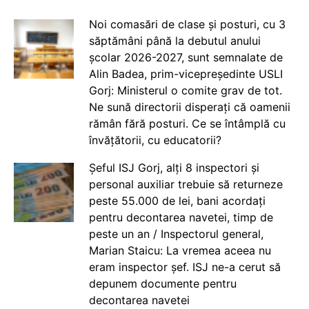
Noi comasări de clase și posturi, cu 3
săptămâni până la debutul anului
școlar 2026-2027, sunt semnalate de
Alin Badea, prim-vicepreședinte USLI
Gorj: Ministerul o comite grav de tot.
Ne sună directorii disperați că oamenii
rămân fără posturi. Ce se întâmplă cu
învățătorii, cu educatorii?
Șeful ISJ Gorj, alți 8 inspectori și
personal auxiliar trebuie să returneze
peste 55.000 de lei, bani acordați
pentru decontarea navetei, timp de
peste un an / Inspectorul general,
Marian Staicu: La vremea aceea nu
eram inspector șef. ISJ ne-a cerut să
depunem documente pentru
decontarea navetei