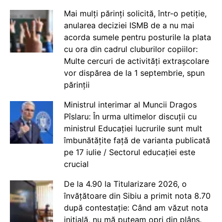
Mai mulți părinți solicită, într-o petiție,
anularea deciziei ISMB de a nu mai
acorda sumele pentru posturile la plata
cu ora din cadrul cluburilor copiilor:
Multe cercuri de activități extrașcolare
vor dispărea de la 1 septembrie, spun
părinții
Ministrul interimar al Muncii Dragos
Pîslaru: În urma ultimelor discuții cu
ministrul Educației lucrurile sunt mult
îmbunătățite față de varianta publicată
pe 17 iulie / Sectorul educației este
crucial
De la 4.90 la Titularizare 2026, o
învățătoare din Sibiu a primit nota 8.70
după contestație: Când am văzut nota
inițială, nu mă puteam opri din plâns.