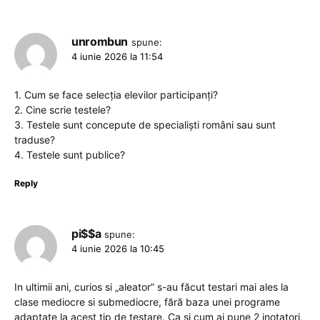
unrombun
spune:
4 iunie 2026 la 11:54
1. Cum se face selecţia elevilor participanţi?
2. Cine scrie testele?
3. Testele sunt concepute de specialişti români sau sunt
traduse?
4. Testele sunt publice?
Reply
pi$$a
spune:
4 iunie 2026 la 10:45
In ultimii ani, curios si „aleator” s-au făcut testari mai ales la
clase mediocre si submediocre, fără baza unei programe
adaptate la acest tip de testare. Ca si cum ai pune 2 inotatori,