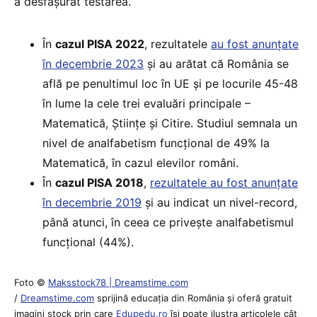
a desfășurat testarea.
În
cazul PISA 2022
, rezultatele
au fost anunțate
în decembrie 2023
și au arătat că România se
află pe penultimul loc în UE și pe locurile 45-48
în lume la cele trei evaluări principale –
Matematică, Științe și Citire. Studiul semnala un
nivel de analfabetism funcțional de 49% la
Matematică, în cazul elevilor români.
În
cazul PISA 2018
,
rezultatele au fost anunțate
în decembrie 2019
și au indicat un nivel-record,
până atunci, în ceea ce privește analfabetismul
funcțional (44%).
Foto ©
Maksstock78 | Dreamstime.com
/
Dreamstime.com
sprijină educaţia din România şi oferă gratuit
imagini stock prin care
Edupedu.ro
îşi poate ilustra articolele cât