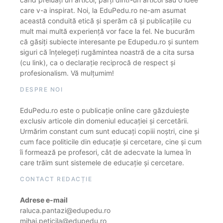
care v-a inspirat. Noi, la EduPedu.ro ne-am asumat
această conduită etică și sperăm că și publicațiile cu
mult mai multă experiență vor face la fel. Ne bucurăm
că găsiți subiecte interesante pe Edupedu.ro și suntem
siguri că înțelegeți rugămintea noastră de a cita sursa
(cu link), ca o declarație reciprocă de respect și
profesionalism. Vă mulțumim!
DESPRE NOI
EduPedu.ro este o publicație online care găzduiește
exclusiv articole din domeniul educației și cercetării.
Urmărim constant cum sunt educați copiii noștri, cine și
cum face politicile din educație și cercetare, cine și cum
îi formează pe profesori, cât de adecvate la lumea în
care trăim sunt sistemele de educație și cercetare.
CONTACT REDACȚIE
Adrese e-mail
raluca.pantazi@edupedu.ro
mihai.peticila@edupedu.ro