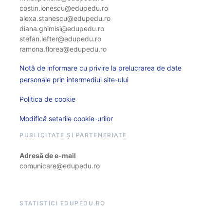
costin.ionescu@edupedu.ro
alexa.stanescu@edupedu.ro
diana.ghimisi@edupedu.ro
stefan.lefter@edupedu.ro
ramona.florea@edupedu.ro
Notă de informare cu privire la prelucrarea de date
personale prin intermediul site-ului
Politica de cookie
Modifică setarile cookie-urilor
PUBLICITATE ȘI PARTENERIATE
Adresă de e-mail
comunicare@edupedu.ro
STATISTICI EDUPEDU.RO