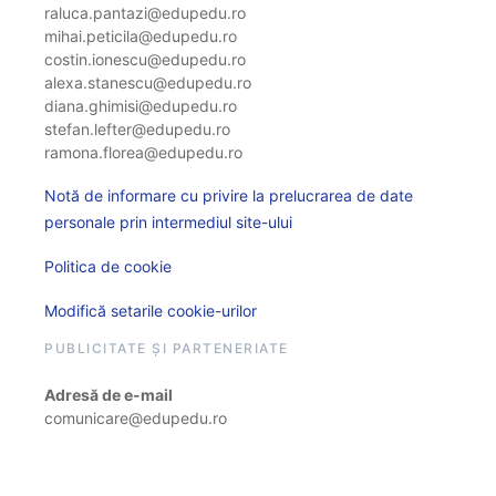
raluca.pantazi@edupedu.ro
mihai.peticila@edupedu.ro
costin.ionescu@edupedu.ro
alexa.stanescu@edupedu.ro
diana.ghimisi@edupedu.ro
stefan.lefter@edupedu.ro
ramona.florea@edupedu.ro
Notă de informare cu privire la prelucrarea de date
personale prin intermediul site-ului
Politica de cookie
Modifică setarile cookie-urilor
PUBLICITATE ȘI PARTENERIATE
Adresă de e-mail
comunicare@edupedu.ro