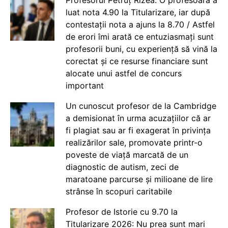
Profesorul Petruț Rizea: O profesoară a
luat nota 4.90 la Titularizare, iar după
contestații nota a ajuns la 8.70 / Astfel
de erori îmi arată ce entuziasmați sunt
profesorii buni, cu experiență să vină la
corectat și ce resurse financiare sunt
alocate unui astfel de concurs
important
Un cunoscut profesor de la Cambridge
a demisionat în urma acuzațiilor că ar
fi plagiat sau ar fi exagerat în privința
realizărilor sale, promovate printr-o
poveste de viață marcată de un
diagnostic de autism, zeci de
maratoane parcurse și milioane de lire
strânse în scopuri caritabile
Profesor de Istorie cu 9.70 la
Titularizare 2026: Nu prea sunt mari