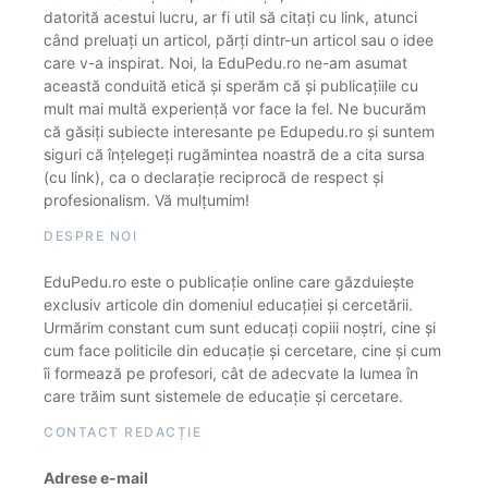
datorită acestui lucru, ar fi util să citați cu link, atunci
când preluați un articol, părți dintr-un articol sau o idee
care v-a inspirat. Noi, la EduPedu.ro ne-am asumat
această conduită etică și sperăm că și publicațiile cu
mult mai multă experiență vor face la fel. Ne bucurăm
că găsiți subiecte interesante pe Edupedu.ro și suntem
siguri că înțelegeți rugămintea noastră de a cita sursa
(cu link), ca o declarație reciprocă de respect și
profesionalism. Vă mulțumim!
DESPRE NOI
EduPedu.ro este o publicație online care găzduiește
exclusiv articole din domeniul educației și cercetării.
Urmărim constant cum sunt educați copiii noștri, cine și
cum face politicile din educație și cercetare, cine și cum
îi formează pe profesori, cât de adecvate la lumea în
care trăim sunt sistemele de educație și cercetare.
CONTACT REDACȚIE
Adrese e-mail