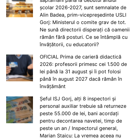
săptămâni până la debutul anului
școlar 2026-2027, sunt semnalate de
Alin Badea, prim-vicepreședinte USLI
Gorj: Ministerul o comite grav de tot.
Ne sună directorii disperați că oamenii
rămân fără posturi. Ce se întâmplă cu
învățătorii, cu educatorii?
OFICIAL Prima de carieră didactică
2026: profesorii primesc cei 1.500 de
lei până la 31 august și îi pot folosi
până în august 2027 dacă rămân în
învățământ
Șeful ISJ Gorj, alți 8 inspectori și
personal auxiliar trebuie să returneze
peste 55.000 de lei, bani acordați
pentru decontarea navetei, timp de
peste un an / Inspectorul general,
Marian Staicu: La vremea aceea nu