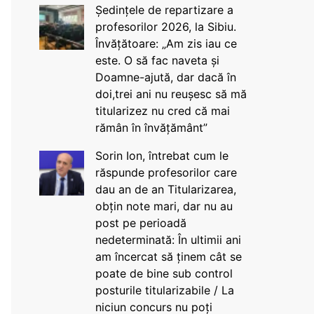
Ședințele de repartizare a
profesorilor 2026, la Sibiu.
Învățătoare: „Am zis iau ce
este. O să fac naveta și
Doamne-ajută, dar dacă în
doi,trei ani nu reușesc să mă
titularizez nu cred că mai
rămân în învățământ”
Sorin Ion, întrebat cum le
răspunde profesorilor care
dau an de an Titularizarea,
obțin note mari, dar nu au
post pe perioadă
nedeterminată: În ultimii ani
am încercat să ținem cât se
poate de bine sub control
posturile titularizabile / La
niciun concurs nu poți