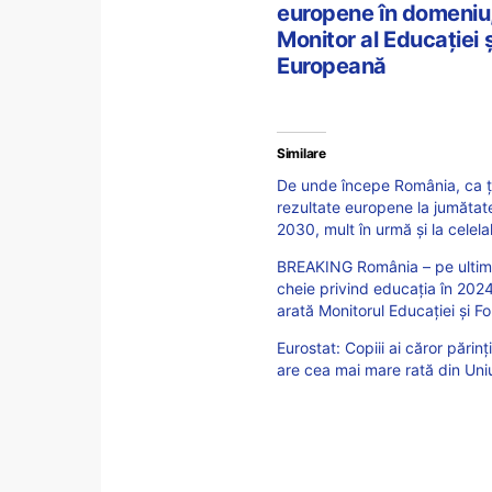
europene în domeniu,
Monitor al Educației 
Europeană
Similare
De unde începe România, ca ța
rezultate europene la jumătate 
2030, mult în urmă și la celela
BREAKING România – pe ultimul 
cheie privind educația în 2024
arată Monitorul Educației și F
Eurostat: Copiii ai căror părin
are cea mai mare rată din Un