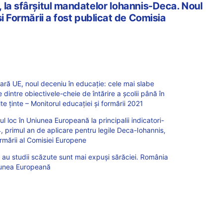
 la sfârșitul mandatelor Iohannis-Deca. Noul
și Formării a fost publicat de Comisia
ră UE, noul deceniu în educație: cele mai slabe
dintre obiectivele-cheie de întărire a școlii până în
lte ținte – Monitorul educației și formării 2021
loc în Uniunea Europeană la principalii indicatori-
, primul an de aplicare pentru legile Deca-Iohannis,
ormării al Comisiei Europene
ți au studii scăzute sunt mai expuși sărăciei. România
iunea Europeană