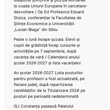
diasporei științifice și poziția României
la coada Uniunii Europene în cercetare-
dezvoltare / Op Ed Profesorul Eduard
Stoica, conferențiar la Facultatea de
Științe Economice a Universității
„Lucian Blaga” din Sibiu
Peste o lună începe școala. Elevii și
copiii de grădiniță încep cursurile și
activitățile pe 7 septembrie, după
vacanța de vară / Calendarul anului
școlar 2026-2027 și lista vacanțelor
An școlar 2026-2027. Lista posturilor
pentru profesori a fost actualizată, pe
fiecare județ, după repartizarea
candidaților de la Titularizare 2026 pe
posturi pe perioadă nedeterminată
ISJ Constanța pasează Palatului