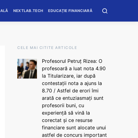
OALĂ
NEXTLAB.TECH
EDUCAȚIE FINANCIARĂ
CELE MAI CITITE ARTICOLE
Profesorul Petruț Rizea: O
profesoară a luat nota 4.90
la Titularizare, iar după
contestații nota a ajuns la
8.70 / Astfel de erori îmi
arată ce entuziasmați sunt
profesorii buni, cu
experiență să vină la
corectat și ce resurse
financiare sunt alocate unui
astfel de concurs important