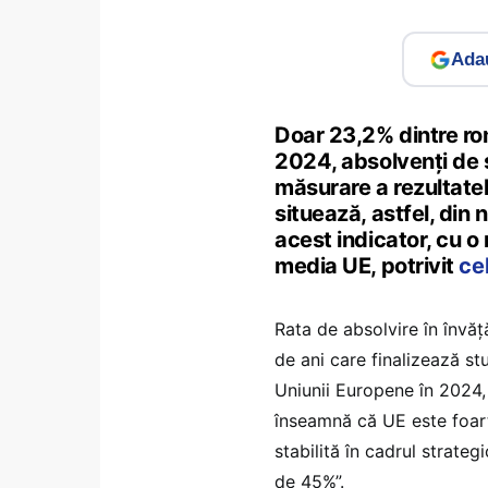
Adau
Doar 23,2% dintre rom
2024, absolvenți de s
măsurare a rezultatel
situează, astfel, din
acest indicator, cu o
media UE, potrivit
ce
Rata de absolvire în învă
de ani care finalizează stu
Uniunii Europene în 2024, 
înseamnă că UE este foart
stabilită în cadrul strateg
de 45%”.