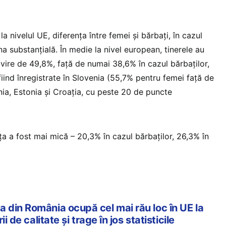
a nivelul UE, diferența între femei și bărbați, în cazul
na substanțială. În medie la nivel european, tinerele au
lvire de 49,8%, față de numai 38,6% în cazul bărbaților,
fiind înregistrate în Slovenia (55,7% pentru femei față de
ia, Estonia și Croația, cu peste 20 de puncte
ța a fost mai mică – 20,3% în cazul bărbaților, 26,3% în
din România ocupă cel mai rău loc în UE la
i de calitate și trage în jos statisticile