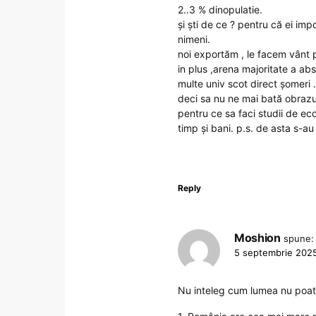
2..3 % dinopulatie.
și ști de ce ? pentru că ei imp
nimeni.
noi exportăm , le facem vânt 
in plus ,arena majoritate a abs
multe univ scot direct șomeri . 
deci sa nu ne mai bată obrazul
pentru ce sa faci studii de eco
timp și bani. p.s. de asta s-au
Reply
Moshion
spune:
5 septembrie 2025
Nu inteleg cum lumea nu poate