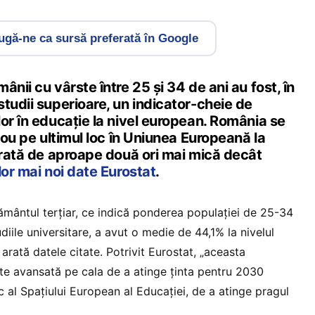
gă-ne ca sursă preferată în Google
ânii cu vârste între 25 și 34 de ani au fost, în
tudii superioare, un indicator-cheie de
or în educație la nivel european. România se
 nou pe ultimul loc în Uniunea Europeană la
 rată de aproape două ori mai mică decât
lor mai noi date Eurostat
.
țământul terțiar, ce indică ponderea populației de 25-34
diile universitare, a avut o medie de 44,1% la nivelul
arată datele citate. Potrivit Eurostat, „aceasta
e avansată pe cala de a atinge ținta pentru 2030
ic al Spațiului European al Educației, de a atinge pragul