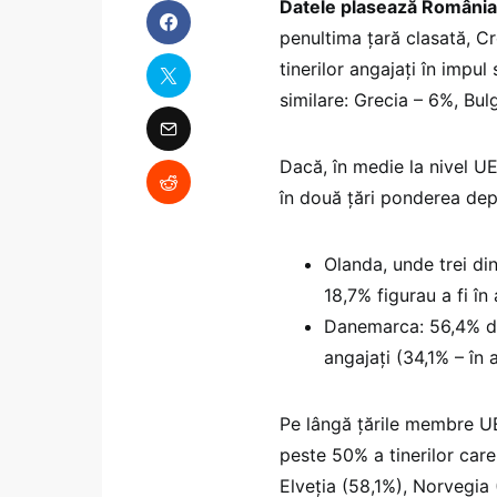
Datele plasează România p
penultima țară clasată, C
tinerilor angajați în impul
similare: Grecia – 6%, Bulg
Dacă, în medie la nivel UE,
în două țări ponderea d
Olanda, unde trei din
18,7% figurau a fi î
Danemarca: 56,4% dint
angajați (34,1% – în
Pe lângă țările membre UE,
peste 50% a tinerilor care
Elveția (58,1%), Norvegia 