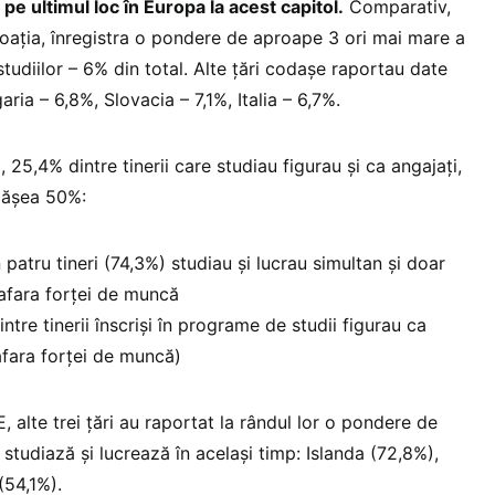
e ultimul loc în Europa la acest capitol.
Comparativ,
roația, înregistra o pondere de aproape 3 ori mai mare a
 studiilor – 6% din total. Alte țări codașe raportau date
aria – 6,8%, Slovacia – 7,1%, Italia – 6,7%.
 25,4% dintre tinerii care studiau figurau și ca angajați,
epășea 50%:
 patru tineri (74,3%) studiau și lucrau simultan și doar
n afara forței de muncă
re tinerii înscriși în programe de studii figurau ca
 afara forței de muncă)
 alte trei țări au raportat la rândul lor o pondere de
 studiază și lucrează în același timp: Islanda (72,8%),
(54,1%).