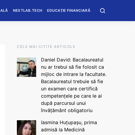
OALĂ
NEXTLAB.TECH
EDUCAȚIE FINANCIARĂ
CELE MAI CITITE ARTICOLE
Daniel David: Bacalaureatul
nu ar trebui să fie folosit ca
mijloc de intrare la facultate.
Bacalaureatul trebuie să fie
un examen care certifică
competențele pe care le ai
după parcursul unui
învățământ obligatoriu
Iasmina Huțupașu, prima
admisă la Medicină