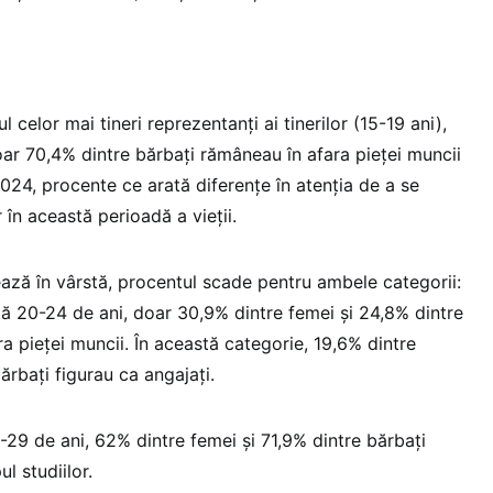
ul celor mai tineri reprezentanți ai tinerilor (15-19 ani),
oar 70,4% dintre bărbați rămâneau în afara pieței muncii
 2024, procente ce arată diferențe în atenția de a se
 în această perioadă a vieții.
ază în vârstă, procentul scade pentru ambele categorii:
tă 20-24 de ani, doar 30,9% dintre femei și 24,8% dintre
a pieței muncii. În această categorie, 19,6% dintre
ărbați figurau ca angajați.
-29 de ani, 62% dintre femei și 71,9% dintre bărbați
l studiilor.