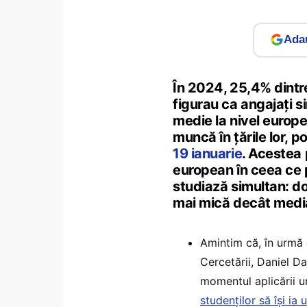
Adau
În 2024, 25,4% dintre
figurau ca angajați si
medie la nivel europe
muncă în țările lor, po
19 ianuarie
. Acestea 
european în ceea ce p
studiază simultan: d
mai mică decât medi
Amintim că, în urmă c
Cercetării, Daniel Da
momentul aplicării u
studenților să își ia