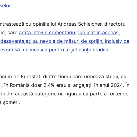
selor
.
trastează cu opiniile lui Andreas Schleicher, directorul
ie, care
arăta într-un comentariu publicat în aceeași
dezavantajați au nevoie de măsuri de sprijin, inclusiv de
nevoiți să muncească pentru a-și finanța studiile
 acum de Eurostat, dintre tinerii care urmează studii, cu
ni, în România doar 2,4% erau și angajați, în anul 2024. În
erii din această categorie nu figurau ca parte a forței de
a șomeri.