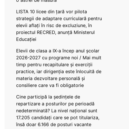
o astfel de măsură
LISTA 10 licee din țară vor pilota
strategii de adaptare curriculară pentru
elevii aflați în risc de excluziune, în
proiectul RECRED, anunță Ministerul
Educației
Elevii de clasa a IX-a încep anul școlar
2026-2027 cu programe noi / Mai mult
timp pentru recapitulare și exerciții
practice, iar dirigenția este înlocuită de
materia dezvoltare personală și
consiliere care va fi obligatorie
Cine participă la ședințele de
repartizare a posturilor pe perioadă
nedeterminată? La nivel național sunt
17.205 candidați care se pot titulariza,
însă doar 6.166 de posturi vacante