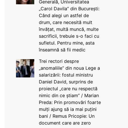
Generală, Universitatea
„Carol Davila” din București:
Când alegi un astfel de
drum, care necesită mult
învățat, multă muncă, multe
sacrificii, trebuie s-o faci cu
sufletul. Pentru mine, asta
înseamnă să fii medic
Trei rectori despre
„anomaliile” din noua Lege a
salarizării: fostul ministru
Daniel David, surprins de
proiectul „care nu respectă
nimic din ce știam” / Marian
Preda: Prin promovări foarte
mulți ajung să ia mai puțini
bani / Remus Pricopie: Un
document care are zero