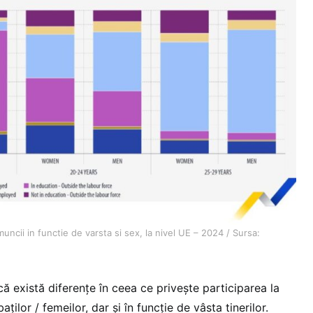
a muncii in functie de varsta si sex, la nivel UE – 2024 / Sursa:
că există diferențe în ceea ce privește participarea la
ților / femeilor, dar și în funcție de vâsta tinerilor.