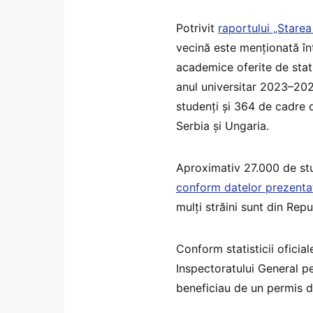
Potrivit
raportului „Stare
vecină este menționată înt
academice oferite de stat
anul universitar 2023–20
studenți și 364 de cadre d
Serbia și Ungaria.
Aproximativ 27.000 de stud
conform datelor prezentat
mulți străini sunt din Rep
Conform statisticii oficia
Inspectoratului General p
beneficiau de un permis d