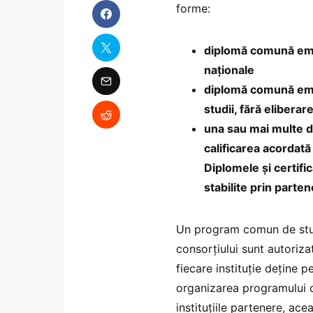
forme:
diplomă comună emi
naționale
diplomă comună emis
studii, fără elibera
una sau mai multe di
calificarea acordată
Diplomele și certif
stabilite prin parte
Un program comun de stud
consorțiului sunt autorizat
fiecare instituție deține 
organizarea programului c
instituțiile partenere, ac