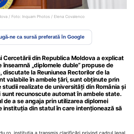
ldova / Foto: Inquam Photos / Elena Covalenco
gă-ne ca sursă preferată în Google
și Cercetării din Republica Moldova a explicat
e înseamnă „diplomele duble” propuse de
, discutate la Reuniunea Rectorilor de la
t valabile în ambele țări, sunt obținute prin
tudii realizate de universități din România și
 sunt recunoscute automat în ambele state.
l de a se angaja prin utilizarea diplomei
 instituția din statul în care intenționează să
u.ro, instituția a transmis clarificări privind cadrul legal