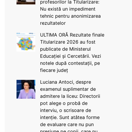
profesorilor la Titularizare:
Nu există un impediment
tehnic pentru anonimizarea
rezultatelor
ULTIMA ORĂ Rezultate finale
Titularizare 2026 au fost
publicate de Ministerul
Educației și Cercetării. Vezi
notele după contestații, pe
fiecare județ
Luciana Antoci, despre
examenul suplimentar de
admitere la liceu: Directorii
pot alege o probă de
interviu, o scrisoare de
intenție. Sunt atâtea forme
de evaluare care nu pun
presiune pe copii, care nu