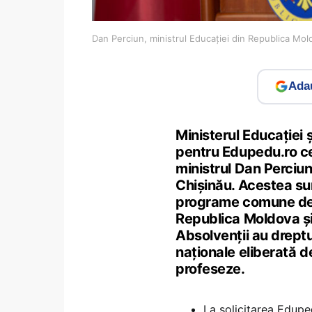
Dan Perciun, ministrul Educației din Republica Mo
Adau
Ministerul Educației 
pentru Edupedu.ro c
ministrul Dan Perciun
Chișinău. Acestea sun
programe comune de s
Republica Moldova și
Absolvenții au dreptu
naționale eliberată de
profeseze.
La solicitarea Eduped