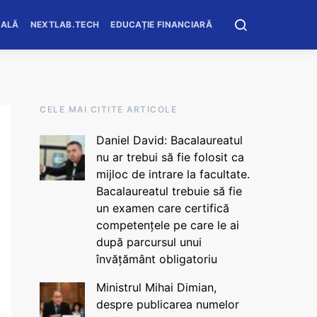
OALĂ
NEXTLAB.TECH
EDUCAȚIE FINANCIARĂ
CELE MAI CITITE ARTICOLE
Daniel David: Bacalaureatul
nu ar trebui să fie folosit ca
mijloc de intrare la facultate.
Bacalaureatul trebuie să fie
un examen care certifică
competențele pe care le ai
după parcursul unui
învățământ obligatoriu
Ministrul Mihai Dimian,
despre publicarea numelor