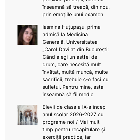
înseamnă să treacă, din nou,
prin emoțiile unui examen
Iasmina Huțupașu, prima
admisă la Medicină
Generală, Universitatea
„Carol Davila” din București:
Când alegi un astfel de
drum, care necesită mult
învățat, multă muncă, multe
sacrificii, trebuie s-o faci cu
sufletul. Pentru mine, asta
înseamnă să fii medic
Elevii de clasa a IX-a încep
anul școlar 2026-2027 cu
programe noi / Mai mult
timp pentru recapitulare și
exerciții practice, iar