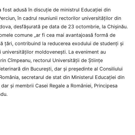
fost adusă în discuție de ministrul Educației din
ciun, în cadrul reuniunii rectorilor universităților din
dova, desfășurată pe data de 23 octombrie, la Chișinău.
plomele comune „ar fi cea mai avantajoasă formă de
ă țări, contribuind la reducerea exodului de studenți și
i universităților moldovenești. La eveniment au
in Cîmpeanu, rectorul Universității de Științe
erinară din București, dar și președinte al Consiliului
 România, secretarul de stat din Ministerul Educației din
 dar și membrii Casei Regale a României, Principesa
adu.