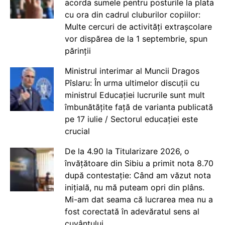
acorda sumele pentru posturile la plata
cu ora din cadrul cluburilor copiilor:
Multe cercuri de activități extrașcolare
vor dispărea de la 1 septembrie, spun
părinții
Ministrul interimar al Muncii Dragos
Pîslaru: În urma ultimelor discuții cu
ministrul Educației lucrurile sunt mult
îmbunătățite față de varianta publicată
pe 17 iulie / Sectorul educației este
crucial
De la 4.90 la Titularizare 2026, o
învățătoare din Sibiu a primit nota 8.70
după contestație: Când am văzut nota
inițială, nu mă puteam opri din plâns.
Mi-am dat seama că lucrarea mea nu a
fost corectată în adevăratul sens al
cuvântului