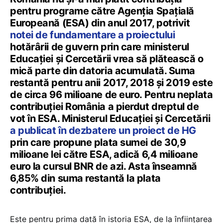
pentru programe către Agenția Spațială
Europeană (ESA) din anul 2017, potrivit
notei de fundamentare a proiectului
hotărârii de guvern prin care ministerul
Educației și Cercetării vrea să plătească o
mică parte din datoria acumulată. Suma
restantă pentru anii 2017, 2018 și 2019 este
de circa 96 milioane de euro. Pentru neplata
contribuţiei România a pierdut dreptul de
vot în ESA. Ministerul Educației și Cercetării
a publicat în dezbatere un proiect de HG
prin care propune plata sumei de 30,9
milioane lei către ESA, adică 6,4 milioane
euro la cursul BNR de azi. Asta înseamnă
6,85% din suma restantă la plata
contribuției.
Este pentru prima dată în istoria ESA, de la înființarea