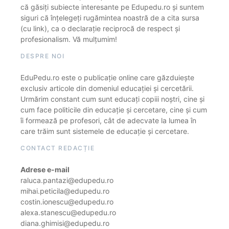
că găsiți subiecte interesante pe Edupedu.ro și suntem
siguri că înțelegeți rugămintea noastră de a cita sursa
(cu link), ca o declarație reciprocă de respect și
profesionalism. Vă mulțumim!
DESPRE NOI
EduPedu.ro este o publicație online care găzduiește
exclusiv articole din domeniul educației și cercetării.
Urmărim constant cum sunt educați copiii noștri, cine și
cum face politicile din educație și cercetare, cine și cum
îi formează pe profesori, cât de adecvate la lumea în
care trăim sunt sistemele de educație și cercetare.
CONTACT REDACȚIE
Adrese e-mail
raluca.pantazi@edupedu.ro
mihai.peticila@edupedu.ro
costin.ionescu@edupedu.ro
alexa.stanescu@edupedu.ro
diana.ghimisi@edupedu.ro