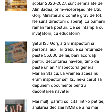
școlar 2026-2027, sunt semnalate de
Alin Badea, prim-vicepreședinte USLI
Gorj: Ministerul o comite grav de tot.
Ne sună directorii disperați că oamenii
rămân fără posturi. Ce se întâmplă cu
învățătorii, cu educatorii?
Șeful ISJ Gorj, alți 8 inspectori și
personal auxiliar trebuie să returneze
peste 55.000 de lei, bani acordați
pentru decontarea navetei, timp de
peste un an / Inspectorul general,
Marian Staicu: La vremea aceea nu
eram inspector șef. ISJ ne-a cerut să
depunem documente pentru
decontarea navetei
Mai mulți părinți solicită, într-o petiție,
anularea deciziei ISMB de a nu mai