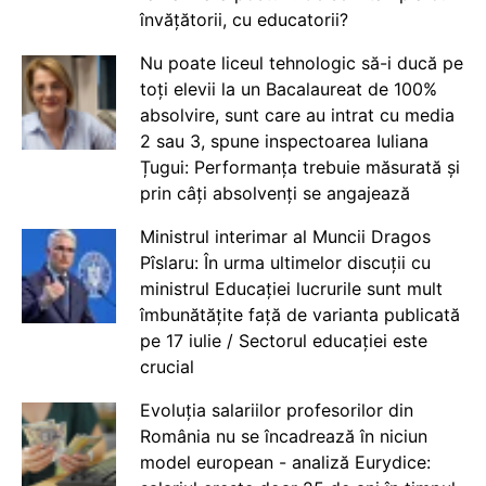
învățătorii, cu educatorii?
Nu poate liceul tehnologic să-i ducă pe
toți elevii la un Bacalaureat de 100%
absolvire, sunt care au intrat cu media
2 sau 3, spune inspectoarea Iuliana
Țugui: Performanța trebuie măsurată și
prin câți absolvenți se angajează
Ministrul interimar al Muncii Dragos
Pîslaru: În urma ultimelor discuții cu
ministrul Educației lucrurile sunt mult
îmbunătățite față de varianta publicată
pe 17 iulie / Sectorul educației este
crucial
Evoluția salariilor profesorilor din
România nu se încadrează în niciun
model european - analiză Eurydice: