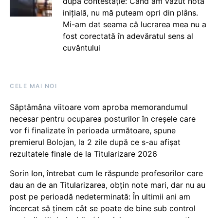
după contestație: Când am văzut nota
inițială, nu mă puteam opri din plâns.
Mi-am dat seama că lucrarea mea nu a
fost corectată în adevăratul sens al
cuvântului
CELE MAI NOI
Săptămâna viitoare vom aproba memorandumul
necesar pentru ocuparea posturilor în creșele care
vor fi finalizate în perioada următoare, spune
premierul Bolojan, la 2 zile după ce s-au afișat
rezultatele finale de la Titularizare 2026
Sorin Ion, întrebat cum le răspunde profesorilor care
dau an de an Titularizarea, obțin note mari, dar nu au
post pe perioadă nedeterminată: În ultimii ani am
încercat să ținem cât se poate de bine sub control