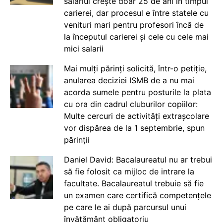
salariul crește doar 25 de ani în timpul
carierei, dar procesul e între statele cu
venituri mari pentru profesori încă de
la începutul carierei și cele cu cele mai
mici salarii
Mai mulți părinți solicită, într-o petiție,
anularea deciziei ISMB de a nu mai
acorda sumele pentru posturile la plata
cu ora din cadrul cluburilor copiilor:
Multe cercuri de activități extrașcolare
vor dispărea de la 1 septembrie, spun
părinții
Daniel David: Bacalaureatul nu ar trebui
să fie folosit ca mijloc de intrare la
facultate. Bacalaureatul trebuie să fie
un examen care certifică competențele
pe care le ai după parcursul unui
învățământ obligatoriu