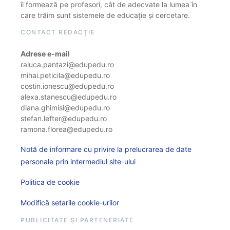
îi formează pe profesori, cât de adecvate la lumea în
care trăim sunt sistemele de educație și cercetare.
CONTACT REDACȚIE
Adrese e-mail
raluca.pantazi@edupedu.ro
mihai.peticila@edupedu.ro
costin.ionescu@edupedu.ro
alexa.stanescu@edupedu.ro
diana.ghimisi@edupedu.ro
stefan.lefter@edupedu.ro
ramona.florea@edupedu.ro
Notă de informare cu privire la prelucrarea de date
personale prin intermediul site-ului
Politica de cookie
Modifică setarile cookie-urilor
PUBLICITATE ȘI PARTENERIATE