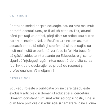
COPYRIGHT
Pentru că scrieți despre educație, sau cu atât mai mult
datorită acestui lucru, ar fi util să citați cu link, atunci
când preluați un articol, părți dintr-un articol sau o idee
care v-a inspirat. Noi, la EduPedu.ro ne-am asumat
această conduită etică și sperăm că și publicațiile cu
mult mai multă experiență vor face la fel. Ne bucurăm
că găsiți subiecte interesante pe Edupedu.ro și suntem
siguri că înțelegeți rugămintea noastră de a cita sursa
(cu link), ca o declarație reciprocă de respect și
profesionalism. Vă mulțumim!
DESPRE NOI
EduPedu.ro este o publicație online care găzduiește
exclusiv articole din domeniul educației și cercetării.
Urmărim constant cum sunt educați copiii noștri, cine și
cum face politicile din educație și cercetare, cine și cum