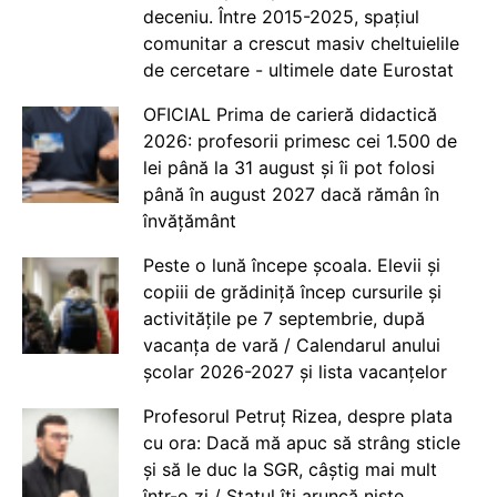
deceniu. Între 2015-2025, spațiul
comunitar a crescut masiv cheltuielile
de cercetare - ultimele date Eurostat
OFICIAL Prima de carieră didactică
2026: profesorii primesc cei 1.500 de
lei până la 31 august și îi pot folosi
până în august 2027 dacă rămân în
învățământ
Peste o lună începe școala. Elevii și
copiii de grădiniță încep cursurile și
activitățile pe 7 septembrie, după
vacanța de vară / Calendarul anului
școlar 2026-2027 și lista vacanțelor
Profesorul Petruț Rizea, despre plata
cu ora: Dacă mă apuc să strâng sticle
și să le duc la SGR, câștig mai mult
într-o zi / Statul îți aruncă niște