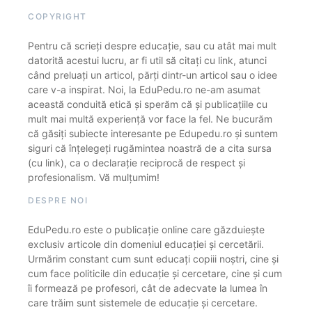
COPYRIGHT
Pentru că scrieți despre educație, sau cu atât mai mult
datorită acestui lucru, ar fi util să citați cu link, atunci
când preluați un articol, părți dintr-un articol sau o idee
care v-a inspirat. Noi, la EduPedu.ro ne-am asumat
această conduită etică și sperăm că și publicațiile cu
mult mai multă experiență vor face la fel. Ne bucurăm
că găsiți subiecte interesante pe Edupedu.ro și suntem
siguri că înțelegeți rugămintea noastră de a cita sursa
(cu link), ca o declarație reciprocă de respect și
profesionalism. Vă mulțumim!
DESPRE NOI
EduPedu.ro este o publicație online care găzduiește
exclusiv articole din domeniul educației și cercetării.
Urmărim constant cum sunt educați copiii noștri, cine și
cum face politicile din educație și cercetare, cine și cum
îi formează pe profesori, cât de adecvate la lumea în
care trăim sunt sistemele de educație și cercetare.