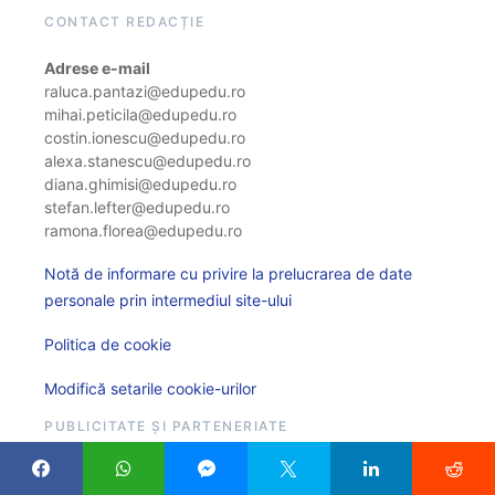
CONTACT REDACȚIE
Adrese e-mail
raluca.pantazi@edupedu.ro
mihai.peticila@edupedu.ro
costin.ionescu@edupedu.ro
alexa.stanescu@edupedu.ro
diana.ghimisi@edupedu.ro
stefan.lefter@edupedu.ro
ramona.florea@edupedu.ro
Notă de informare cu privire la prelucrarea de date
personale prin intermediul site-ului
Politica de cookie
Modifică setarile cookie-urilor
PUBLICITATE ȘI PARTENERIATE
Adresă de e-mail