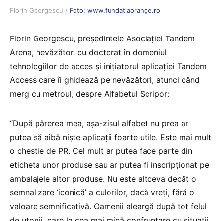
Florin Georgescu /
Foto: www.fundatiaorange.ro
Florin Georgescu, președintele Asociației Tandem
Arena, nevăzător, cu doctorat în domeniul
tehnologiilor de acces și inițiatorul aplicației Tandem
Access care îi ghidează pe nevăzători, atunci când
merg cu metroul, despre Alfabetul Scripor:
“După părerea mea, așa-zisul alfabet nu prea ar
putea să aibă niște aplicații foarte utile. Este mai mult
o chestie de PR. Cel mult ar putea face parte din
eticheta unor produse sau ar putea fi inscripționat pe
ambalajele altor produse. Nu este altceva decât o
semnalizare ‘iconică’ a culorilor, dacă vreți, fără o
valoare semnificativă. Oamenii aleargă după tot felul
de utopii, care la cea mai mică confruntare cu situații