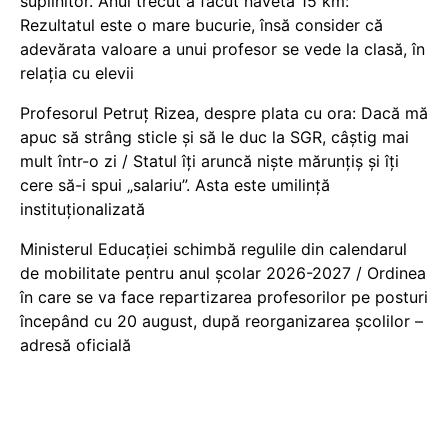
suplinitor. Anul trecut a făcut naveta 15 km:
Rezultatul este o mare bucurie, însă consider că
adevărata valoare a unui profesor se vede la clasă, în
relația cu elevii
Profesorul Petruț Rizea, despre plata cu ora: Dacă mă
apuc să strâng sticle și să le duc la SGR, câștig mai
mult într-o zi / Statul îți aruncă niște mărunțiș și îți
cere să-i spui „salariu”. Asta este umilință
instituționalizată
Ministerul Educației schimbă regulile din calendarul
de mobilitate pentru anul școlar 2026-2027 / Ordinea
în care se va face repartizarea profesorilor pe posturi
începând cu 20 august, după reorganizarea școlilor –
adresă oficială