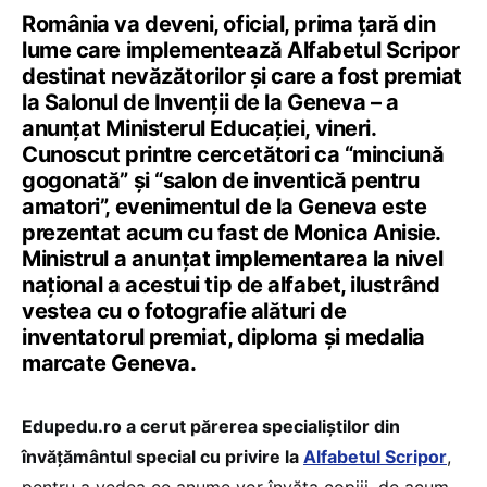
România va deveni, oficial, prima țară din
lume care implementează Alfabetul Scripor
destinat nevăzătorilor și care a fost premiat
la Salonul de Invenții de la Geneva – a
anunțat Ministerul Educației, vineri.
Cunoscut printre cercetători ca “minciună
gogonată” și “salon de inventică pentru
amatori”, evenimentul de la Geneva este
prezentat acum cu fast de Monica Anisie.
Ministrul a anunțat implementarea la nivel
național a acestui tip de alfabet, ilustrând
vestea cu o fotografie alături de
inventatorul premiat, diploma și medalia
marcate Geneva.
Edupedu.ro a cerut părerea specialiștilor din
învățământul special cu privire la
Alfabetul Scripor
,
pentru a vedea ce anume vor învăța copiii, de acum