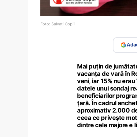
Foto: Salvați Copiii
Adau
Mai puțin de jumătate 
vacanţa de vară în Ro
veni, iar 15% nu erau 
datele unui sondaj re
beneficiarilor program
țară. În cadrul anchet
aproximativ 2.000 de c
ceea ce privește moti
dintre cele majore e 