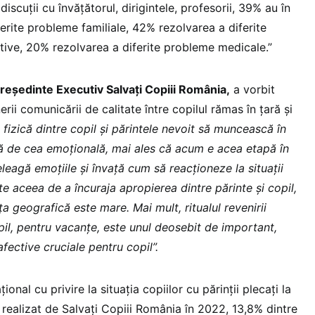
discuţii cu învăţătorul, dirigintele, profesorii, 39% au în
ferite probleme familiale, 42% rezolvarea a diferite
ive, 20% rezolvarea a diferite probleme medicale.”
reședinte Executiv Salvați Copiii România,
a vorbit
ii comunicării de calitate între copilul rămas în țară și
 fizică dintre copil și părintele nevoit să muncească în
ată de cea emoțională, mai ales că acum e acea etapă în
eleagă emoțiile și învață cum să reacționeze la situații
e aceea de a încuraja apropierea dintre părinte și copil,
ța geografică este mare. Mai mult, ritualul revenirii
pil, pentru vacanțe, este unul deosebit de important,
fective cruciale pentru copil”.
onal cu privire la situaţia copiilor cu părinţii plecaţi la
 realizat de Salvaţi Copiii România în 2022, 13,8% dintre