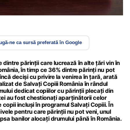
gă-ne ca sursă preferată în Google
dintre părinții care lucrează în alte țări vin în
mânia, în timp ce 36% dintre părinţi nu pot
încă decişi cu privire la venirea în ţară, arată
alizat de Salvați Copiii România în rândul
ului dedicat copiilor cu părinții plecați din
ei au fost chestionați aparținătorii celor
opii incluși în programul Salvați Copiii. În
vele pentru care părinții nu pot veni, unul
lipsa banilor alocați drumului până în România.