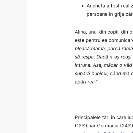
Ancheta a fost realiz
persoane în grija căr
Alina, unul din copiii din
este pentru ea comunicare
pleacă mama, parcă rămân 
să respir. Dacă n-aș reuș
întruna. Așa, măcar o văd 
supără bunicul, când mă ce
apărarea.
”
Principalele țări în care 
(12%), iar Germania (24%),