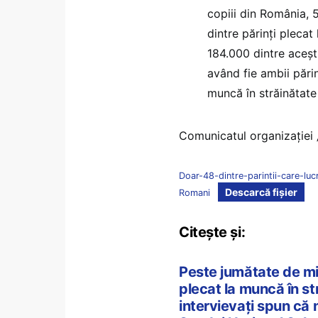
copiii din România, 5
dintre părinți plecat
184.000 dintre aceştia
având fie ambii părinț
muncă în străinătate
Comunicatul organizației „
Doar-48-dintre-parintii-care-lucr
Descarcă fișier
Romani
Citește și:
Peste jumătate de mil
plecat la muncă în str
intervievați spun că 