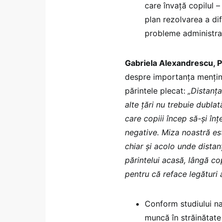
care învaţă copilul – 
plan rezolvarea a di
probleme administrat
Gabriela Alexandrescu, P
despre importanța menținer
părintele plecat:
„Distanța
alte țări nu trebuie dubl
care copiii încep să-și înț
negative. Miza noastră est
chiar și acolo unde distan
părintelui acasă, lângă co
pentru că reface legături a
Conform studiului naţi
muncă în străinătate