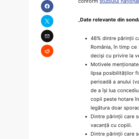
conform
studiului naționa
„
Date relevante din sondaj
48% dintre părinţii 
România, în timp ce 
decişi cu privire la v
Motivele menţionate p
lipsa posibilităţilor 
perioadă a anului (va
de a îşi lua concediu
copii peste hotare în
legătura doar sporadi
Dintre părinţii care s
vacanţă cu copiii.
Dintre părinţii care 