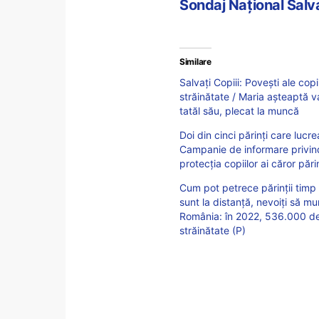
Sondaj Național Salva
Similare
Salvați Copiii: Povești ale copi
străinătate / Maria așteaptă v
tatăl său, plecat la muncă
Doi din cinci părinți care lucr
Campanie de informare privind
protecţia copiilor ai căror pări
Cum pot petrece părinţii timp d
sunt la distanţă, nevoiți să mu
România: în 2022, 536.000 de 
străinătate (P)