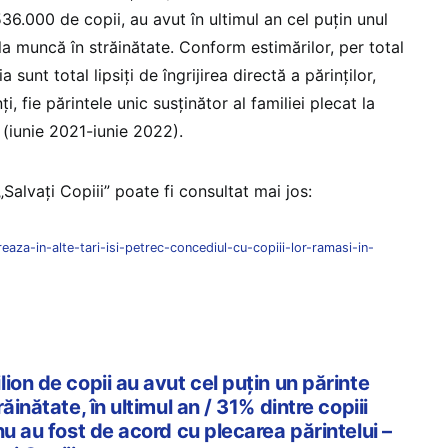
36.000 de copii, au avut în ultimul an cel puțin unul
 la muncă în străinătate. Conform estimărilor, per total
 sunt total lipsiți de îngrijirea directă a părinților,
i, fie părintele unic susținător al familiei plecat la
 (iunie 2021-iunie 2022).
Salvați Copiii” poate fi consultat mai jos:
eaza-in-alte-tari-isi-petrec-concediul-cu-copiii-lor-ramasi-in-
ion de copii au avut cel puțin un părinte
ăinătate, în ultimul an / 31% dintre copiii
nu au fost de acord cu plecarea părintelui –