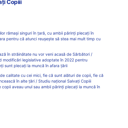
ți Copiii
ilor rămași singuri în țară, cu ambii părinți plecați în
ara pentru că atunci reușește să stea mai mult timp cu
ează în străinătate nu vor veni acasă de Sărbători /
 modificări legislative adoptate în 2022 pentru
nţi sunt plecaţi la muncă în afara țării
e calitate cu cei mici, fie că sunt alături de copii, fie că
ncească în alte țări / Studiu național Salvați Copiii
copii aveau unul sau ambii părinți plecați la muncă în