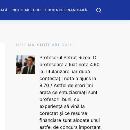
OALĂ
NEXTLAB.TECH
EDUCAȚIE FINANCIARĂ
CELE MAI CITITE ARTICOLE
Profesorul Petruț Rizea: O
profesoară a luat nota 4.90
la Titularizare, iar după
contestații nota a ajuns la
8.70 / Astfel de erori îmi
arată ce entuziasmați sunt
profesorii buni, cu
experiență să vină la
corectat și ce resurse
financiare sunt alocate unui
astfel de concurs important