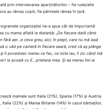
ată prin intervievarea aparţinătorilor – fie rude/alte
ora au rămas copiii, fie părintele rămas în ţară.
 programele organizației ne-a spus cât de importantă
a cu mama aflată la distanță: „
De fiecare dată când
fără aer…e ceva greu, aici, în piept, care nu mă lasă
i să o văd pe cameră în fiecare seară, cred că aș plânge
și îi povestesc mereu ce fac, ce note iau, îi zic când mă
rt la școală cu E., prietena mea. Și ea mereu îmi ia
lucrează mamele sunt Italia (21%), Spania (17%) și Austria
 Italia (22%) și Marea Britanie (14%) în cazul bărbaților,