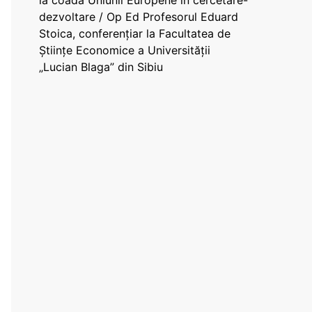
la coada Uniunii Europene în cercetare-
dezvoltare / Op Ed Profesorul Eduard
Stoica, conferențiar la Facultatea de
Științe Economice a Universității
„Lucian Blaga” din Sibiu