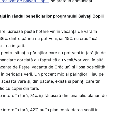
l realizat de Salvați Copiii
, se arată în comunicat.
ul în rândul beneficiarilor programului Salvaţi Copiii
care lucrează peste hotare vin în vacanţa de vară în
36% dintre părinţi nu pot veni, iar 15% nu erau încă
enirea în ţară.
entru situaţia părinţilor care nu pot veni în ţară ţin de
financiare corelată cu faptul că au venit/vor veni în altă
canţa de Paşte, vacanţa de Crăciun) şi lipsa posibilităţii
 în perioada verii. Un procent mic al părinţilor îi iau pe
 această vară şi, din păcate, există şi părinţi care ţin
c cu copiii din ţară.
e întorc în ţară, 74% îşi făcuseră din luna iulie planuri de
se întorc în ţară, 42% au în plan contactarea şcolii în