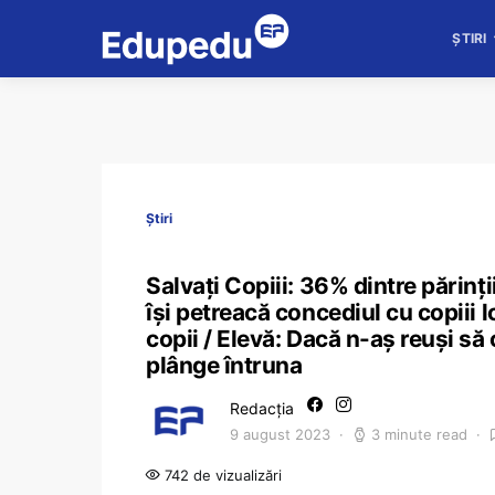
ȘTIRI
Știri
Salvați Copiii: 36% dintre părinți
îşi petreacă concediul cu copiii
copii / Elevă: Dacă n-aș reuși să
plânge întruna
Redacția
9 august 2023
3 minute read
742 de vizualizări