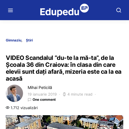
Gimnaziu
Știri
VIDEO Scandalul ”du-te la mă-ta”, de la
Școala 36 din Craiova: în clasa din care
elevii sunt dați afară, mizeria este ca la ea
acasă
Mihai Peticilă
19 ianuarie 2019
4 minute read
One comment
1.712 vizualizări