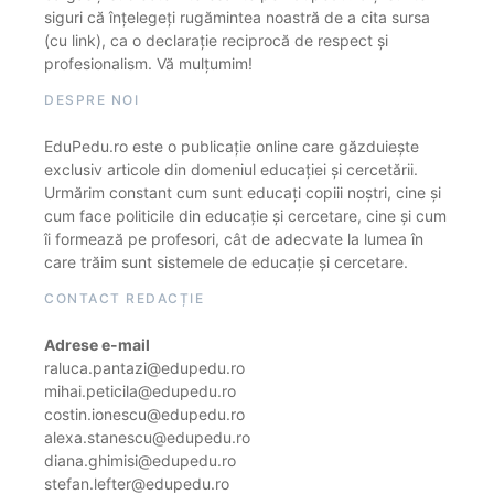
siguri că înțelegeți rugămintea noastră de a cita sursa
(cu link), ca o declarație reciprocă de respect și
profesionalism. Vă mulțumim!
DESPRE NOI
EduPedu.ro este o publicație online care găzduiește
exclusiv articole din domeniul educației și cercetării.
Urmărim constant cum sunt educați copiii noștri, cine și
cum face politicile din educație și cercetare, cine și cum
îi formează pe profesori, cât de adecvate la lumea în
care trăim sunt sistemele de educație și cercetare.
CONTACT REDACȚIE
Adrese e-mail
raluca.pantazi@edupedu.ro
mihai.peticila@edupedu.ro
costin.ionescu@edupedu.ro
alexa.stanescu@edupedu.ro
diana.ghimisi@edupedu.ro
stefan.lefter@edupedu.ro