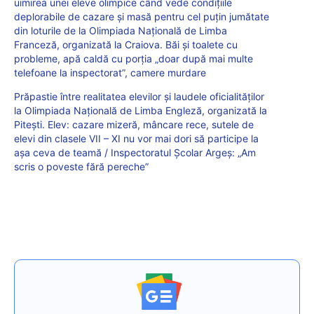
uimirea unei eleve olimpice când vede condițiile
deplorabile de cazare și masă pentru cel puțin jumătate
din loturile de la Olimpiada Națională de Limba
Franceză, organizată la Craiova. Băi și toalete cu
probleme, apă caldă cu porția „doar după mai multe
telefoane la inspectorat”, camere murdare
Prăpastie între realitatea elevilor și laudele oficialităților
la Olimpiada Națională de Limba Engleză, organizată la
Pitești. Elev: cazare mizeră, mâncare rece, sutele de
elevi din clasele VII – XI nu vor mai dori să participe la
așa ceva de teamă / Inspectoratul Școlar Argeș: „Am
scris o poveste fără pereche”