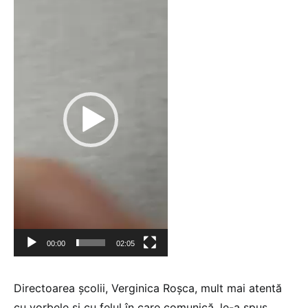
video
00:00
02:05
Directoarea școlii, Verginica Roșca, mult mai atentă
cu vorbele și cu felul în care comunică, le-a spus