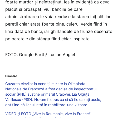
foarte murdar și neîntreținut. Ies în evidență ca ceva
plăcut și proaspăt, viu, băncile pe care
administratoarea le voia readuse la starea inițială. Iar
pereții chiar arată foarte bine, cuierul verde fiind în
linia dată de bănci, iar ghirlandele de frunze desenate
pe peretele din stânga fiind chiar inspirate.
FOTO: Google Earth/ Lucian Anglel
Similare
Cazarea elevilor în condiții mizere la Olimpiada
Națională de Franceză a fost decisă de inspectoratul
școlar (PNL) susține primarul Craiovei, Lia Olguța
Vasilescu (PSD): Ne-am fi opus ca ei să fie cazați acolo,
dat fiind că liceul intră în reabilitare luna viitoare
VIDEO și FOTO „Vive la Roumanie, vive la France!” –