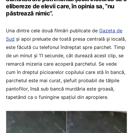
elibereze de elevii care, în opinia sa, ”nu
păstrează nimic”.
Una dintre cele două filmări publicate de
Gazeta de
Sud
și apoi preluate de toată presa centrală și locală,
este făcută cu telefonul îndreptat spre parchet. Timp
de un minut și 11 secunde, cât durează acest clip, se
remarcă mizeria care acoperă parchetul. Se vede
cum în dreptul picioarelor copilului care stă în bancă,
parchetul este mai curat, șlefuit probabil de tălpile
pantofilor, însă sub bancă murdăria este groasă,
tapetând ca o funingine spațiul din apropiere.