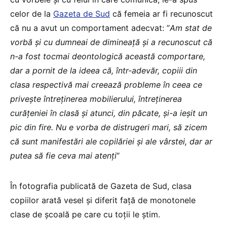
celor de la
Gazeta de Sud
că femeia ar fi recunoscut
că nu a avut un comportament adecvat: ”
Am stat de
vorbă şi cu dumneai de dimineaţă şi a recunoscut că
n-a fost tocmai deontologică această comportare,
dar a pornit de la ideea că, într-adevăr, copiii din
clasa respectivă mai creează probleme în ceea ce
priveşte întreţinerea mobilierului, întreţinerea
curăţeniei în clasă şi atunci, din păcate, şi-a ieşit un
pic din fire. Nu e vorba de distrugeri mari, să zicem
că sunt manifestări ale copilăriei şi ale vârstei, dar ar
putea să fie ceva mai atenţi
“
În fotografia publicată de Gazeta de Sud, clasa
copiilor arată vesel și diferit față de monotonele
clase de școală pe care cu toții le știm.