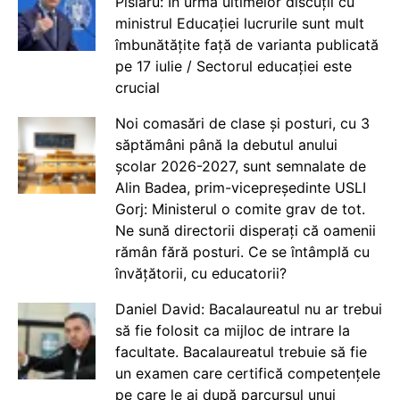
Pîslaru: În urma ultimelor discuții cu
ministrul Educației lucrurile sunt mult
îmbunătățite față de varianta publicată
pe 17 iulie / Sectorul educației este
crucial
Noi comasări de clase și posturi, cu 3
săptămâni până la debutul anului
școlar 2026-2027, sunt semnalate de
Alin Badea, prim-vicepreședinte USLI
Gorj: Ministerul o comite grav de tot.
Ne sună directorii disperați că oamenii
rămân fără posturi. Ce se întâmplă cu
învățătorii, cu educatorii?
Daniel David: Bacalaureatul nu ar trebui
să fie folosit ca mijloc de intrare la
facultate. Bacalaureatul trebuie să fie
un examen care certifică competențele
pe care le ai după parcursul unui