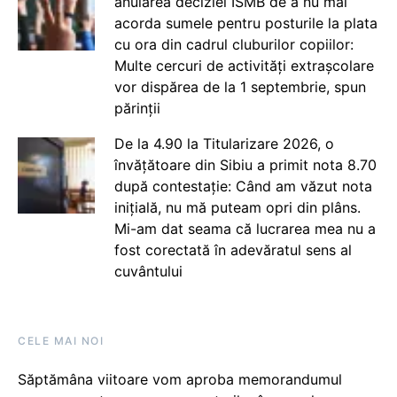
anularea deciziei ISMB de a nu mai
acorda sumele pentru posturile la plata
cu ora din cadrul cluburilor copiilor:
Multe cercuri de activități extrașcolare
vor dispărea de la 1 septembrie, spun
părinții
De la 4.90 la Titularizare 2026, o
învățătoare din Sibiu a primit nota 8.70
după contestație: Când am văzut nota
inițială, nu mă puteam opri din plâns.
Mi-am dat seama că lucrarea mea nu a
fost corectată în adevăratul sens al
cuvântului
CELE MAI NOI
Săptămâna viitoare vom aproba memorandumul