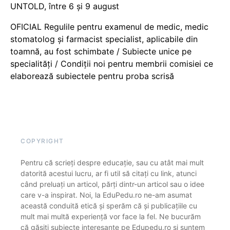
UNTOLD, între 6 și 9 august
OFICIAL Regulile pentru examenul de medic, medic
stomatolog și farmacist specialist, aplicabile din
toamnă, au fost schimbate / Subiecte unice pe
specialități / Condiții noi pentru membrii comisiei ce
elaborează subiectele pentru proba scrisă
COPYRIGHT
Pentru că scrieți despre educație, sau cu atât mai mult
datorită acestui lucru, ar fi util să citați cu link, atunci
când preluați un articol, părți dintr-un articol sau o idee
care v-a inspirat. Noi, la EduPedu.ro ne-am asumat
această conduită etică și sperăm că și publicațiile cu
mult mai multă experiență vor face la fel. Ne bucurăm
că găsiți subiecte interesante pe Edupedu.ro și suntem