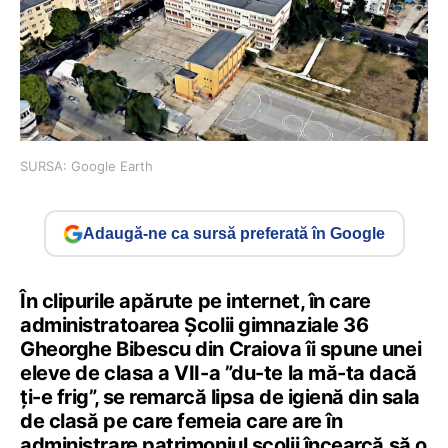
SURSA: Google Earth
Adaugă-ne ca sursă preferată în Google
În clipurile apărute pe internet, în care
administratoarea Școlii gimnaziale 36
Gheorghe Bibescu din Craiova îi spune unei
eleve de clasa a VII-a ”du-te la mă-ta dacă
ți-e frig”, se remarcă lipsa de igienă din sala
de clasă pe care femeia care are în
administrare patrimoniul școlii încearcă să o