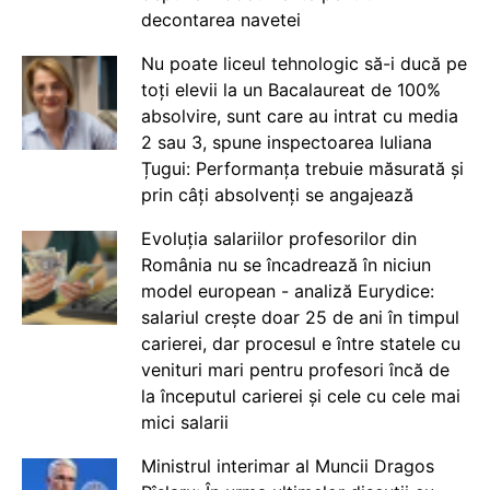
decontarea navetei
Nu poate liceul tehnologic să-i ducă pe
toți elevii la un Bacalaureat de 100%
absolvire, sunt care au intrat cu media
2 sau 3, spune inspectoarea Iuliana
Țugui: Performanța trebuie măsurată și
prin câți absolvenți se angajează
Evoluția salariilor profesorilor din
România nu se încadrează în niciun
model european - analiză Eurydice:
salariul crește doar 25 de ani în timpul
carierei, dar procesul e între statele cu
venituri mari pentru profesori încă de
la începutul carierei și cele cu cele mai
mici salarii
Ministrul interimar al Muncii Dragos