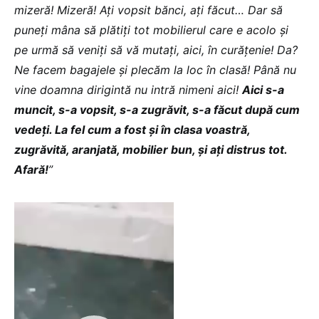
mizeră! Mizeră! Aţi vopsit bănci, aţi făcut… Dar să
puneţi mâna să plătiţi tot mobilierul care e acolo şi
pe urmă să veniţi să vă mutaţi, aici, în curăţenie! Da?
Ne facem bagajele şi plecăm la loc în clasă! Până nu
vine doamna dirigintă nu intră nimeni aici!
Aici s-a
muncit, s-a vopsit, s-a zugrăvit, s-a făcut după cum
vedeţi. La fel cum a fost şi în clasa voastră,
zugrăvită, aranjată, mobilier bun, şi aţi distrus tot.
Afară!
”
Player
video