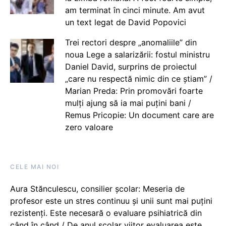
am terminat în cinci minute. Am avut
un text legat de David Popovici
Trei rectori despre „anomaliile” din
noua Lege a salarizării: fostul ministru
Daniel David, surprins de proiectul
„care nu respectă nimic din ce știam” /
Marian Preda: Prin promovări foarte
mulți ajung să ia mai puțini bani /
Remus Pricopie: Un document care are
zero valoare
CELE MAI NOI
Aura Stănculescu, consilier școlar: Meseria de
profesor este un stres continuu și unii sunt mai puțini
rezistenți. Este necesară o evaluare psihiatrică din
când în când / De anul școlar viitor evaluarea este