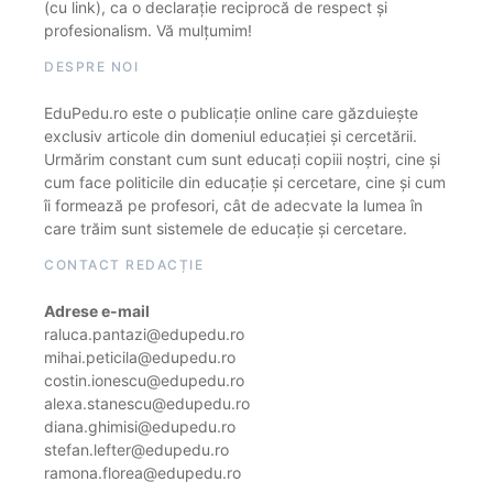
(cu link), ca o declarație reciprocă de respect și
profesionalism. Vă mulțumim!
DESPRE NOI
EduPedu.ro este o publicație online care găzduiește
exclusiv articole din domeniul educației și cercetării.
Urmărim constant cum sunt educați copiii noștri, cine și
cum face politicile din educație și cercetare, cine și cum
îi formează pe profesori, cât de adecvate la lumea în
care trăim sunt sistemele de educație și cercetare.
CONTACT REDACȚIE
Adrese e-mail
raluca.pantazi@edupedu.ro
mihai.peticila@edupedu.ro
costin.ionescu@edupedu.ro
alexa.stanescu@edupedu.ro
diana.ghimisi@edupedu.ro
stefan.lefter@edupedu.ro
ramona.florea@edupedu.ro