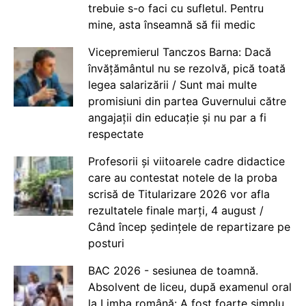
trebuie s-o faci cu sufletul. Pentru
mine, asta înseamnă să fii medic
Vicepremierul Tanczos Barna: Dacă
învățământul nu se rezolvă, pică toată
legea salarizării / Sunt mai multe
promisiuni din partea Guvernului către
angajații din educație și nu par a fi
respectate
Profesorii și viitoarele cadre didactice
care au contestat notele de la proba
scrisă de Titularizare 2026 vor afla
rezultatele finale marți, 4 august /
Când încep ședințele de repartizare pe
posturi
BAC 2026 - sesiunea de toamnă.
Absolvent de liceu, după examenul oral
la Limba română: A fost foarte simplu,