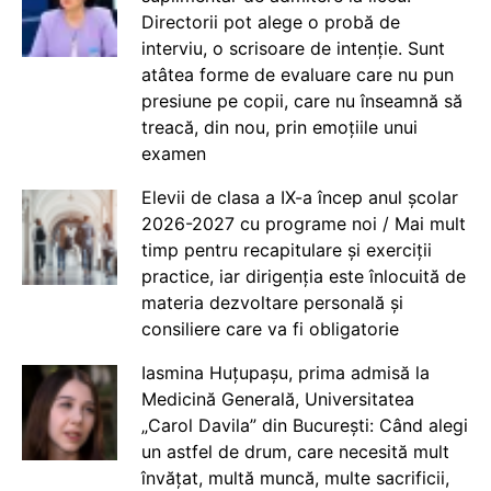
Directorii pot alege o probă de
interviu, o scrisoare de intenție. Sunt
atâtea forme de evaluare care nu pun
presiune pe copii, care nu înseamnă să
treacă, din nou, prin emoțiile unui
examen
Elevii de clasa a IX-a încep anul școlar
2026-2027 cu programe noi / Mai mult
timp pentru recapitulare și exerciții
practice, iar dirigenția este înlocuită de
materia dezvoltare personală și
consiliere care va fi obligatorie
Iasmina Huțupașu, prima admisă la
Medicină Generală, Universitatea
„Carol Davila” din București: Când alegi
un astfel de drum, care necesită mult
învățat, multă muncă, multe sacrificii,