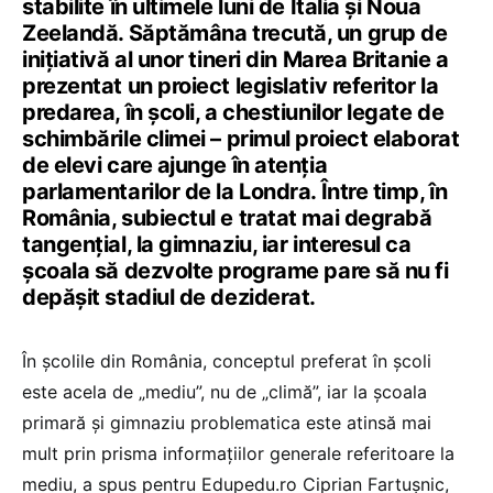
stabilite în ultimele luni de Italia și Noua
Zeelandă. Săptămâna trecută, un grup de
inițiativă al unor tineri din Marea Britanie a
prezentat un proiect legislativ referitor la
predarea, în școli, a chestiunilor legate de
schimbările climei – primul proiect elaborat
de elevi care ajunge în atenția
parlamentarilor de la Londra. Între timp, în
România, subiectul e tratat mai degrabă
tangențial, la gimnaziu, iar interesul ca
școala să dezvolte programe pare să nu fi
depășit stadiul de deziderat.
În școlile din România, conceptul preferat în școli
este acela de „mediu”, nu de „climă”, iar la școala
primară și gimnaziu problematica este atinsă mai
mult prin prisma informațiilor generale referitoare la
mediu, a spus pentru Edupedu.ro Ciprian Fartușnic,