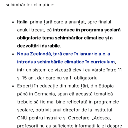
schimbărilor climatice:
Italia
, prima țară care a anunțat, spre finalul
anului trecut, că
introduce în programa școlară
obligatorie tema schimbărilor climatice și a
dezvoltării durabile
.
Noua Zeelandă, țară care în ianuarie a.c. a
introdus schimbările climatice în curriculum
,
într-un sistem ce vizează elevii cu vârste între 11
și 15 ani, dar care nu va fi obligatoriu.
Experți în educație din multe țări, din Etiopia
până în Germania, spun că această tematică
trebuie să fie mai bine reflectată în programele
școlare, potrivit unui director de la Institutul
ONU pentru Instruire și Cercetare: „Adesea,
profesorii nu au suficiente informații la zi despre