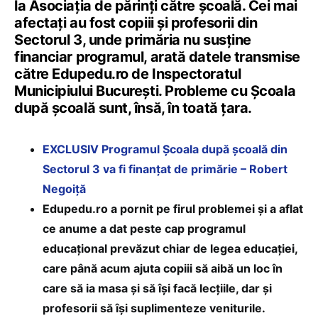
la Asociația de părinți către școală. Cei mai
afectați au fost copiii și profesorii din
Sectorul 3, unde primăria nu susține
financiar programul, arată datele transmise
către Edupedu.ro de Inspectoratul
Municipiului București. Probleme cu Școala
după școală sunt, însă, în toată țara.
EXCLUSIV Programul Școala după școală din
Sectorul 3 va fi finanțat de primărie – Robert
Negoiță
Edupedu.ro a pornit pe firul problemei și a aflat
ce anume a dat peste cap programul
educațional prevăzut chiar de legea educației,
care până acum ajuta copiii să aibă un loc în
care să ia masa și să își facă lecțiile, dar și
profesorii să își suplimenteze veniturile.