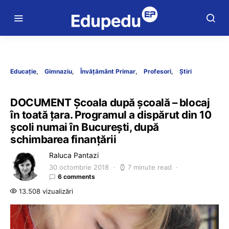
Educație
Gimnaziu
Învățământ Primar
Profesori
Știri
DOCUMENT Școala după școală – blocaj
în toată țara. Programul a dispărut din 10
școli numai în București, după
schimbarea finanțării
Raluca Pantazi
30 octombrie 2018
7 minute read
6 comments
13.508 vizualizări