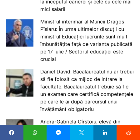
la începutul carierei și cele cu cele mai
mici salarii
Ministrul interimar al Muncii Dragos
Pîslaru: În urma ultimelor discuții cu
ministrul Educației lucrurile sunt mult
îmbunătățite față de varianta publicată
pe 17 iulie / Sectorul educației este
crucial
Daniel David: Bacalaureatul nu ar trebui
să fie folosit ca mijloc de intrare la
facultate. Bacalaureatul trebuie să fie
un examen care certifică competențele
pe care le ai după parcursul unui
învățământ obligatoriu
Andra-Gabriela Cîrstoiu, elevă din
Târgu Jiu, admisă la Yale University cu
o bursă completă în Biofizică și