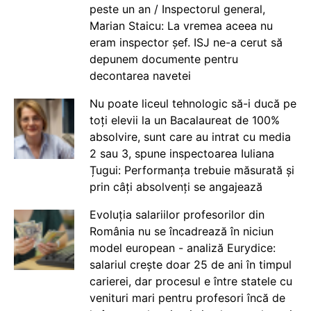
peste un an / Inspectorul general,
Marian Staicu: La vremea aceea nu
eram inspector șef. ISJ ne-a cerut să
depunem documente pentru
decontarea navetei
Nu poate liceul tehnologic să-i ducă pe
toți elevii la un Bacalaureat de 100%
absolvire, sunt care au intrat cu media
2 sau 3, spune inspectoarea Iuliana
Țugui: Performanța trebuie măsurată și
prin câți absolvenți se angajează
Evoluția salariilor profesorilor din
România nu se încadrează în niciun
model european - analiză Eurydice:
salariul crește doar 25 de ani în timpul
carierei, dar procesul e între statele cu
venituri mari pentru profesori încă de