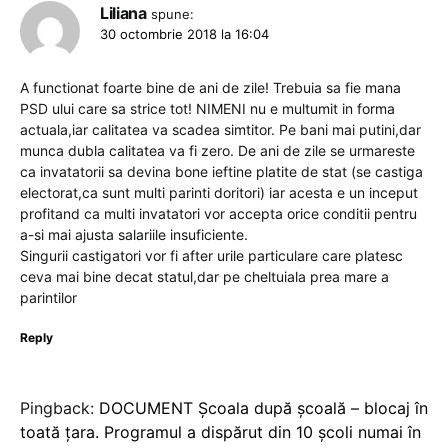
Liliana
spune:
30 octombrie 2018 la 16:04
A functionat foarte bine de ani de zile! Trebuia sa fie mana
PSD ului care sa strice tot! NIMENI nu e multumit in forma
actuala,iar calitatea va scadea simtitor. Pe bani mai putini,dar
munca dubla calitatea va fi zero. De ani de zile se urmareste
ca invatatorii sa devina bone ieftine platite de stat (se castiga
electorat,ca sunt multi parinti doritori) iar acesta e un inceput
profitand ca multi invatatori vor accepta orice conditii pentru
a-si mai ajusta salariile insuficiente.
Singurii castigatori vor fi after urile particulare care platesc
ceva mai bine decat statul,dar pe cheltuiala prea mare a
parintilor
Reply
Pingback:
DOCUMENT Școala după școală – blocaj în
toată țara. Programul a dispărut din 10 școli numai în