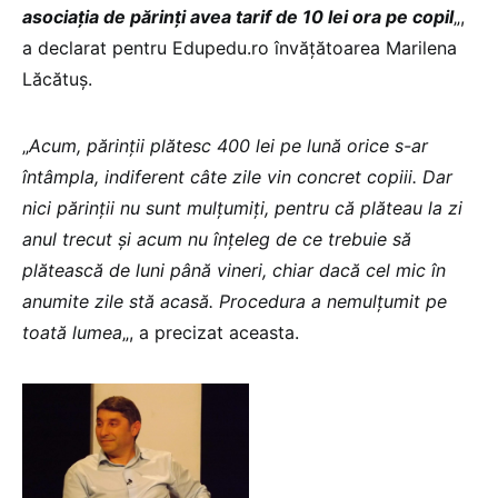
asociația de părinți avea tarif de 10 lei ora pe copil
„,
a declarat pentru Edupedu.ro învățătoarea Marilena
Lăcătuș.
„
Acum, părinții plătesc 400 lei pe lună orice s-ar
întâmpla, indiferent câte zile vin concret copiii. Dar
nici părinții nu sunt mulțumiți, pentru că plăteau la zi
anul trecut și acum nu înțeleg de ce trebuie să
plătească de luni până vineri, chiar dacă cel mic în
anumite zile stă acasă. Procedura a nemulțumit pe
toată lumea
„, a precizat aceasta.