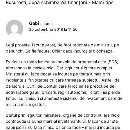
București, după schimbarea finanțării - Mami tips
Gabi
spune:
30 octombrie 2018 la 11:56
Legi proaste, facute prost, de fapt ordonate de ministru, pe
genunchi. Sa fie facute. Chiar daca incurca si blocheaza.
Evident ca toata lumea are nevoie de programul asta (SDS,
aferschool) la clasele mici. Dar legiuitorul ignora complet.
Ministerul nu face decat sa incurce pe toata lumea prin
indolenta si frivolitatea cu care trateaza subiectul. Astfel, da
de lucru si Curtii de Conturi care in loc sa se preocupe de
adevaratele gauri (primarii, regii autonome, licitatii) isi pierde
timpul cu nimicuri si ameteste sistemul de invatamant care de
mult nu mai e gratuit.
Statul prin legiuitor, ministere, organe de control nu are nicio
contributie la bunul mers al invatamantului. Macar de ar sta
nabii jos sa nu faca nimic. Ca orice face – mai rau incurca pe