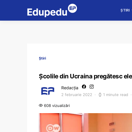
ȘTIRI
Știri
Școlile din Ucraina pregătesc ele
Redacția
2 februarie 2022
1 minute read
608 vizualizări