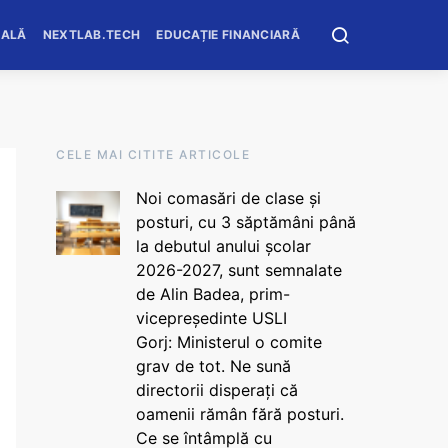
OALĂ
NEXTLAB.TECH
EDUCAȚIE FINANCIARĂ
CELE MAI CITITE ARTICOLE
Noi comasări de clase și
posturi, cu 3 săptămâni până
la debutul anului școlar
2026-2027, sunt semnalate
de Alin Badea, prim-
vicepreședinte USLI
Gorj: Ministerul o comite
grav de tot. Ne sună
directorii disperați că
oamenii rămân fără posturi.
Ce se întâmplă cu