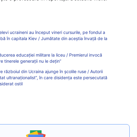
elevi ucraineni au început vineri cursurile, pe fondul a
 în capitala Kiev / Jumătate din aceștia învață de la
ducerea educației militare la liceu / Premierul invocă
tinerele generații nu le dețin”
 războiul din Ucraina ajunge în şcolile ruse / Autorii
at ultranaţionalist”, în care disidenţa este persecutată
siderat ostil