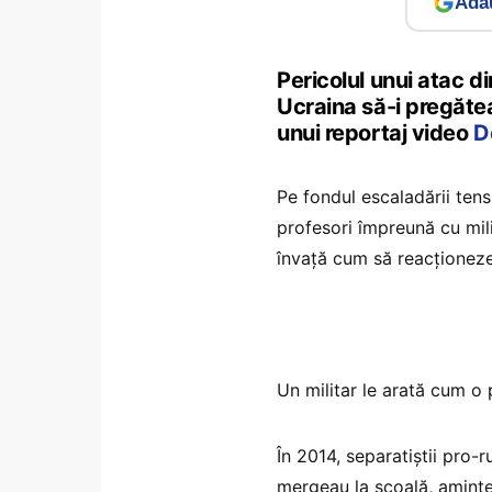
Adau
Pericolul unui atac d
Ucraina să-i pregătea
unui reportaj video
D
Pe fondul escaladării tens
profesori împreună cu milit
învață cum să reacționeze
Un militar le arată cum o
În 2014, separatiștii pro-
mergeau la școală, aminte