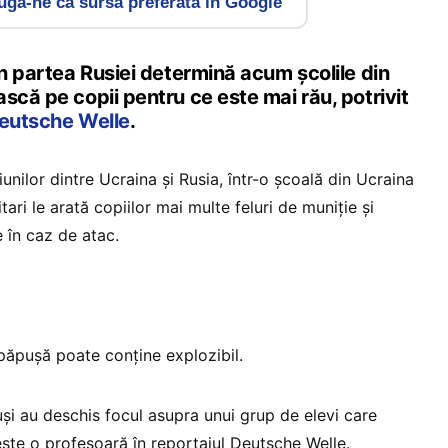
gă-ne ca sursă preferată în Google
in partea Rusiei determină acum școlile din
scă pe copii pentru ce este mai rău, potrivit
eutsche Welle
.
iunilor dintre Ucraina și Rusia, într-o școală din Ucraina
ari le arată copiilor mai multe feluri de muniție și
 în caz de atac.
 păpușă poate conține explozibil.
ruși au deschis focul asupra unui grup de elevi care
ște o profesoară în reportajul Deutsche Welle.