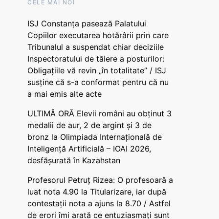
CELE MAI NOI
ISJ Constanța pasează Palatului
Copiilor executarea hotărârii prin care
Tribunalul a suspendat chiar deciziile
Inspectoratului de tăiere a posturilor:
Obligațiile vă revin „în totalitate” / ISJ
susține că s-a conformat pentru că nu
a mai emis alte acte
ULTIMĂ ORĂ Elevii români au obținut 3
medalii de aur, 2 de argint și 3 de
bronz la Olimpiada Internațională de
Inteligență Artificială – IOAI 2026,
desfășurată în Kazahstan
Profesorul Petruț Rizea: O profesoară a
luat nota 4.90 la Titularizare, iar după
contestații nota a ajuns la 8.70 / Astfel
de erori îmi arată ce entuziasmați sunt