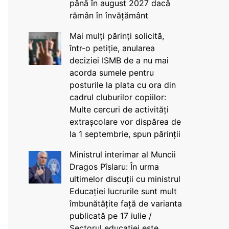
până în august 2027 dacă
rămân în învățământ
Mai mulți părinți solicită,
într-o petiție, anularea
deciziei ISMB de a nu mai
acorda sumele pentru
posturile la plata cu ora din
cadrul cluburilor copiilor:
Multe cercuri de activități
extrașcolare vor dispărea de
la 1 septembrie, spun părinții
Ministrul interimar al Muncii
Dragos Pîslaru: În urma
ultimelor discuții cu ministrul
Educației lucrurile sunt mult
îmbunătățite față de varianta
publicată pe 17 iulie /
Sectorul educației este