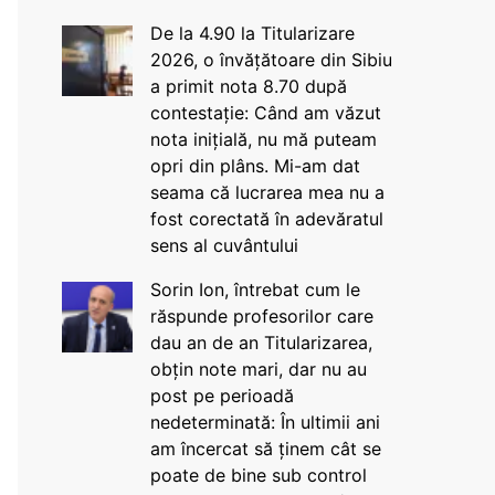
De la 4.90 la Titularizare
2026, o învățătoare din Sibiu
a primit nota 8.70 după
contestație: Când am văzut
nota inițială, nu mă puteam
opri din plâns. Mi-am dat
seama că lucrarea mea nu a
fost corectată în adevăratul
sens al cuvântului
Sorin Ion, întrebat cum le
răspunde profesorilor care
dau an de an Titularizarea,
obțin note mari, dar nu au
post pe perioadă
nedeterminată: În ultimii ani
am încercat să ținem cât se
poate de bine sub control