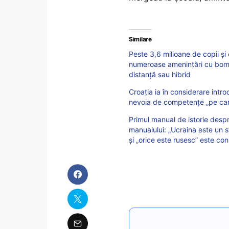
Similare
Peste 3,6 milioane de copii și 
numeroase amenințări cu bombă
distanță sau hibrid
Croația ia în considerare intro
nevoia de competențe „pe care 
Primul manual de istorie despre
manualului: „Ucraina este un st
şi „orice este rusesc” este con