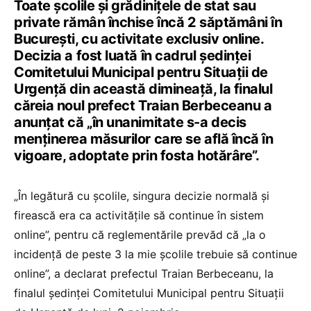
Toate școlile și grădinițele de stat sau
private rămân închise încă 2 săptămâni în
București, cu activitate exclusiv online.
Decizia a fost luată în cadrul ședinței
Comitetului Municipal pentru Situații de
Urgență din această dimineață, la finalul
căreia noul prefect Traian Berbeceanu a
anunțat că „în unanimitate s-a decis
menținerea măsurilor care se află încă în
vigoare, adoptate prin fosta hotărâre”.
„În legătură cu școlile, singura decizie normală și
firească era ca activitățile să continue în sistem
online”, pentru că reglementările prevăd că „la o
incidență de peste 3 la mie școlile trebuie să continue
online”, a declarat prefectul Traian Berbeceanu, la
finalul ședinței Comitetului Municipal pentru Situații