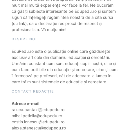
mult mai multă experiență vor face la fel. Ne bucurăm
că găsiți subiecte interesante pe Edupedu.ro și suntem
siguri că înțelegeți rugămintea noastră de a cita sursa
(cu link), ca o declarație reciprocă de respect și
profesionalism. Vă mulțumim!
DESPRE NOI
EduPedu.ro este o publicație online care găzduiește
exclusiv articole din domeniul educației și cercetării.
Urmărim constant cum sunt educați copiii noștri, cine și
cum face politicile din educație și cercetare, cine și cum
îi formează pe profesori, cât de adecvate la lumea în
care trăim sunt sistemele de educație și cercetare.
CONTACT REDACȚIE
Adrese e-mail
raluca.pantazi@edupedu.ro
mihai.peticila@edupedu.ro
costin.ionescu@edupedu.ro
alexa.stanescu@edupedu.ro