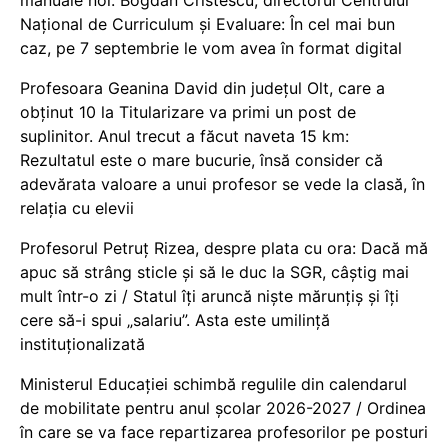
manuale noi. Bogdan Cristescu, directorul Centrului
Național de Curriculum și Evaluare: În cel mai bun
caz, pe 7 septembrie le vom avea în format digital
Profesoara Geanina David din județul Olt, care a
obținut 10 la Titularizare va primi un post de
suplinitor. Anul trecut a făcut naveta 15 km:
Rezultatul este o mare bucurie, însă consider că
adevărata valoare a unui profesor se vede la clasă, în
relația cu elevii
Profesorul Petruț Rizea, despre plata cu ora: Dacă mă
apuc să strâng sticle și să le duc la SGR, câștig mai
mult într-o zi / Statul îți aruncă niște mărunțiș și îți
cere să-i spui „salariu”. Asta este umilință
instituționalizată
Ministerul Educației schimbă regulile din calendarul
de mobilitate pentru anul școlar 2026-2027 / Ordinea
în care se va face repartizarea profesorilor pe posturi