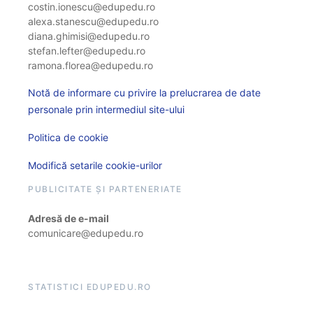
costin.ionescu@edupedu.ro
alexa.stanescu@edupedu.ro
diana.ghimisi@edupedu.ro
stefan.lefter@edupedu.ro
ramona.florea@edupedu.ro
Notă de informare cu privire la prelucrarea de date
personale prin intermediul site-ului
Politica de cookie
Modifică setarile cookie-urilor
PUBLICITATE ȘI PARTENERIATE
Adresă de e-mail
comunicare@edupedu.ro
STATISTICI EDUPEDU.RO