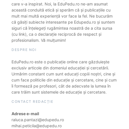
care v-a inspirat. Noi, la EduPedu.ro ne-am asumat
această conduită etică și sperăm că și publicațiile cu
mult mai multă experiență vor face la fel. Ne bucurăm
că găsiți subiecte interesante pe Edupedu.ro și suntem
siguri că înțelegeți rugămintea noastră de a cita sursa
(cu link), ca o declarație reciprocă de respect și
profesionalism. Vă mulțumim!
DESPRE NOI
EduPedu.ro este o publicație online care găzduiește
exclusiv articole din domeniul educației și cercetării.
Urmărim constant cum sunt educați copiii noștri, cine și
cum face politicile din educație și cercetare, cine și cum
îi formează pe profesori, cât de adecvate la lumea în
care trăim sunt sistemele de educație și cercetare.
CONTACT REDACȚIE
Adrese e-mail
raluca.pantazi@edupedu.ro
mihai.peticila@edupedu.ro