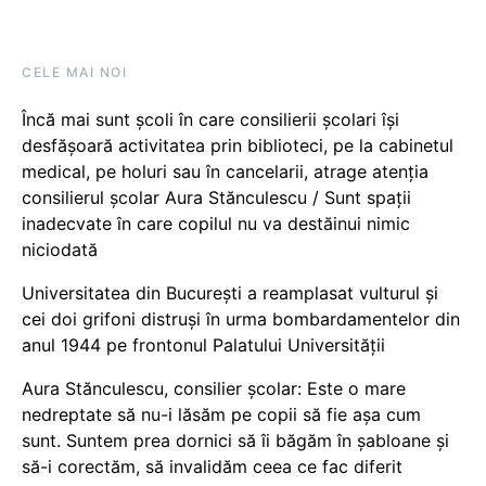
CELE MAI NOI
Încă mai sunt școli în care consilierii școlari își
desfășoară activitatea prin biblioteci, pe la cabinetul
medical, pe holuri sau în cancelarii, atrage atenția
consilierul școlar Aura Stănculescu / Sunt spații
inadecvate în care copilul nu va destăinui nimic
niciodată
Universitatea din București a reamplasat vulturul și
cei doi grifoni distruși în urma bombardamentelor din
anul 1944 pe frontonul Palatului Universității
Aura Stănculescu, consilier școlar: Este o mare
nedreptate să nu-i lăsăm pe copii să fie așa cum
sunt. Suntem prea dornici să îi băgăm în șabloane și
să-i corectăm, să invalidăm ceea ce fac diferit