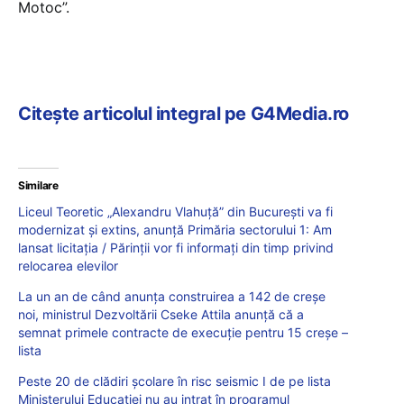
Motoc”.
Citește articolul integral pe G4Media.ro
Similare
Liceul Teoretic „Alexandru Vlahuţă” din București va fi
modernizat și extins, anunță Primăria sectorului 1: Am
lansat licitația / Părinţii vor fi informaţi din timp privind
relocarea elevilor
La un an de când anunța construirea a 142 de creșe
noi, ministrul Dezvoltării Cseke Attila anunță că a
semnat primele contracte de execuție pentru 15 creșe –
lista
Peste 20 de clădiri școlare în risc seismic I de pe lista
Ministerului Educației nu au intrat în programul