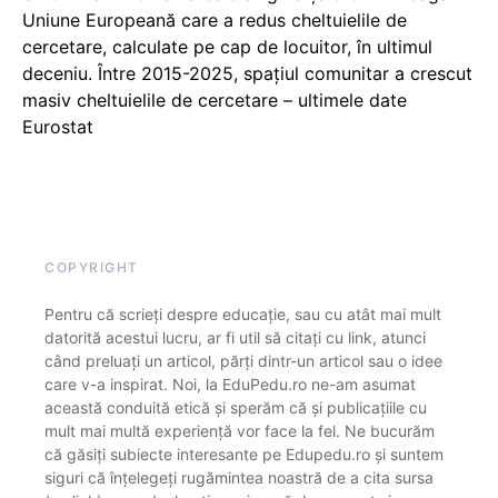
Uniune Europeană care a redus cheltuielile de
cercetare, calculate pe cap de locuitor, în ultimul
deceniu. Între 2015-2025, spațiul comunitar a crescut
masiv cheltuielile de cercetare – ultimele date
Eurostat
COPYRIGHT
Pentru că scrieți despre educație, sau cu atât mai mult
datorită acestui lucru, ar fi util să citați cu link, atunci
când preluați un articol, părți dintr-un articol sau o idee
care v-a inspirat. Noi, la EduPedu.ro ne-am asumat
această conduită etică și sperăm că și publicațiile cu
mult mai multă experiență vor face la fel. Ne bucurăm
că găsiți subiecte interesante pe Edupedu.ro și suntem
siguri că înțelegeți rugămintea noastră de a cita sursa