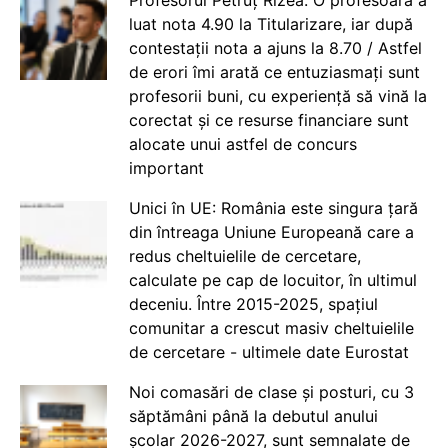
Profesorul Petruț Rizea: O profesoară a
luat nota 4.90 la Titularizare, iar după
contestații nota a ajuns la 8.70 / Astfel
de erori îmi arată ce entuziasmați sunt
profesorii buni, cu experiență să vină la
corectat și ce resurse financiare sunt
alocate unui astfel de concurs
important
Unici în UE: România este singura țară
din întreaga Uniune Europeană care a
redus cheltuielile de cercetare,
calculate pe cap de locuitor, în ultimul
deceniu. Între 2015-2025, spațiul
comunitar a crescut masiv cheltuielile
de cercetare - ultimele date Eurostat
Noi comasări de clase și posturi, cu 3
săptămâni până la debutul anului
școlar 2026-2027, sunt semnalate de