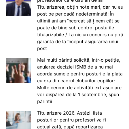
profesorilor care dau an de an
Titularizarea, obțin note mari, dar nu au
post pe perioadă nedeterminată: În
ultimii ani am încercat să ținem cât se
poate de bine sub control posturile
titularizabile / La niciun concurs nu poți
garanta de la început asigurarea unui
post
Mai mulți părinți solicită, într-o petiție,
anularea deciziei ISMB de a nu mai
acorda sumele pentru posturile la plata
cu ora din cadrul cluburilor copiilor:
Multe cercuri de activități extrașcolare
vor dispărea de la 1 septembrie, spun
părinții
Titularizare 2026. Astăzi, lista
posturilor pentru profesori va fi
actualizată, după repartizarea