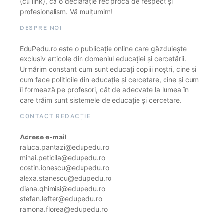
(cu link), ca o declarație reciprocă de respect și
profesionalism. Vă mulțumim!
DESPRE NOI
EduPedu.ro este o publicație online care găzduiește
exclusiv articole din domeniul educației și cercetării.
Urmărim constant cum sunt educați copiii noștri, cine și
cum face politicile din educație și cercetare, cine și cum
îi formează pe profesori, cât de adecvate la lumea în
care trăim sunt sistemele de educație și cercetare.
CONTACT REDACȚIE
Adrese e-mail
raluca.pantazi@edupedu.ro
mihai.peticila@edupedu.ro
costin.ionescu@edupedu.ro
alexa.stanescu@edupedu.ro
diana.ghimisi@edupedu.ro
stefan.lefter@edupedu.ro
ramona.florea@edupedu.ro