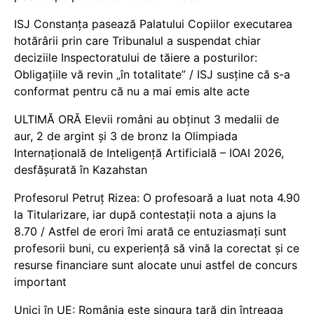
ISJ Constanța pasează Palatului Copiilor executarea
hotărârii prin care Tribunalul a suspendat chiar
deciziile Inspectoratului de tăiere a posturilor:
Obligațiile vă revin „în totalitate” / ISJ susține că s-a
conformat pentru că nu a mai emis alte acte
ULTIMĂ ORĂ Elevii români au obținut 3 medalii de
aur, 2 de argint și 3 de bronz la Olimpiada
Internațională de Inteligență Artificială – IOAI 2026,
desfășurată în Kazahstan
Profesorul Petruț Rizea: O profesoară a luat nota 4.90
la Titularizare, iar după contestații nota a ajuns la
8.70 / Astfel de erori îmi arată ce entuziasmați sunt
profesorii buni, cu experiență să vină la corectat și ce
resurse financiare sunt alocate unui astfel de concurs
important
Unici în UE: România este singura țară din întreaga