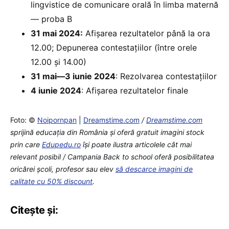
lingvistice de comunicare orală în limba maternă
— proba B
31 mai 2024:
Afișarea rezultatelor până la ora
12.00; Depunerea contestațiilor (între orele
12.00 și 14.00)
31 mai—3 iunie 2024
: Rezolvarea contestațiilor
4 iunie 2024
: Afișarea rezultatelor finale
Foto: ©
Noipornpan
|
Dreamstime.com
/
Dreamstime.com
sprijină educaţia din România şi oferă gratuit imagini stock
prin care
Edupedu.ro
îşi poate ilustra articolele cât mai
relevant posibil / Campania Back to school oferă posibilitatea
oricărei școli, profesor sau elev
să descarce imagini de
calitate cu 50% discount
.
Citește și: