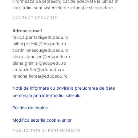
îi formează pe profesori, cât de adecvate la lumea în
care trăim sunt sistemele de educație și cercetare.
CONTACT REDACȚIE
Adrese e-mail
raluca.pantazi@edupedu.ro
mihai.peticila@edupedu.ro
costin.ionescu@edupedu.ro
alexa.stanescu@edupedu.ro
diana.ghimisi@edupedu.ro
stefan.lefter@edupedu.ro
ramona.florea@edupedu.ro
Notă de informare cu privire la prelucrarea de date
personale prin intermediul site-ului
Politica de cookie
Modifică setarile cookie-urilor
PUBLICITATE ȘI PARTENERIATE