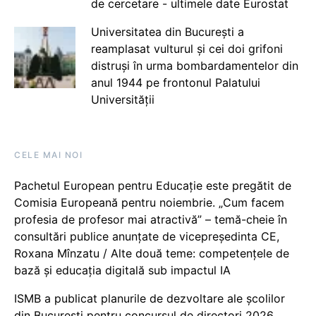
de cercetare - ultimele date Eurostat
Universitatea din București a
reamplasat vulturul și cei doi grifoni
distruși în urma bombardamentelor din
anul 1944 pe frontonul Palatului
Universității
CELE MAI NOI
Pachetul European pentru Educație este pregătit de
Comisia Europeană pentru noiembrie. „Cum facem
profesia de profesor mai atractivă” – temă-cheie în
consultări publice anunțate de vicepreședinta CE,
Roxana Mînzatu / Alte două teme: competențele de
bază și educația digitală sub impactul IA
ISMB a publicat planurile de dezvoltare ale școlilor
din București pentru concursul de directori 2026.