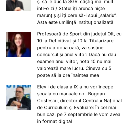
și să le duc la SGR, câștig mai mult
într-o zi / Statul îți aruncă niște
mărunțiș și îți cere să-i spui „salariu”.
Asta este umilință instituționalizată
Profesoară de Sport din județul Olt, cu
10 la Definitivat și 10 la Titularizare
pentru a doua oară, va susține
concursul și anul viitor: Dacă nu dau
examen anul viitor, nota 10 nu mai
valorează mare lucru. Cineva cu 5
poate să ia ore înaintea mea
Elevii de clasa a IX-a nu vor începe
școala cu manuale noi. Bogdan
Cristescu, directorul Centrului Național
de Curriculum și Evaluare: În cel mai
bun caz, pe 7 septembrie le vom avea
în format digital