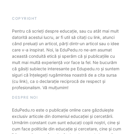
COPYRIGHT
Pentru că scrieți despre educație, sau cu atât mai mult
datorită acestui lucru, ar fi util să citați cu link, atunci
când preluați un articol, părți dintr-un articol sau o idee
care v-a inspirat. Noi, la EduPedu.ro ne-am asumat
această conduită etică și sperăm că și publicațiile cu
mult mai multă experiență vor face la fel. Ne bucurăm
că găsiți subiecte interesante pe Edupedu.ro și suntem
siguri că înțelegeți rugămintea noastră de a cita sursa
(cu link), ca o declarație reciprocă de respect și
profesionalism. Vă mulțumim!
DESPRE NOI
EduPedu.ro este o publicație online care găzduiește
exclusiv articole din domeniul educației și cercetării.
Urmărim constant cum sunt educați copiii noștri, cine și
cum face politicile din educație și cercetare, cine și cum