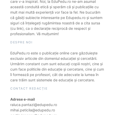
care v-a inspirat. Noi, la EduPedu.ro ne-am asumat
această conduită etică și sperăm că și publicațiile cu
mult mai multă experiență vor face la fel. Ne bucurăm
că găsiți subiecte interesante pe Edupedu.ro și suntem
siguri că înțelegeți rugămintea noastră de a cita sursa
(cu link), ca o declarație reciprocă de respect și
profesionalism. Vă mulțumim!
DESPRE NOI
EduPedu.ro este o publicație online care găzduiește
exclusiv articole din domeniul educației și cercetării.
Urmărim constant cum sunt educați copiii noștri, cine și
cum face politicile din educație și cercetare, cine și cum
îi formează pe profesori, cât de adecvate la lumea în
care trăim sunt sistemele de educație și cercetare.
CONTACT REDACȚIE
Adrese e-mail
raluca.pantazi@edupedu.ro
mihai.peticila@edupedu.ro