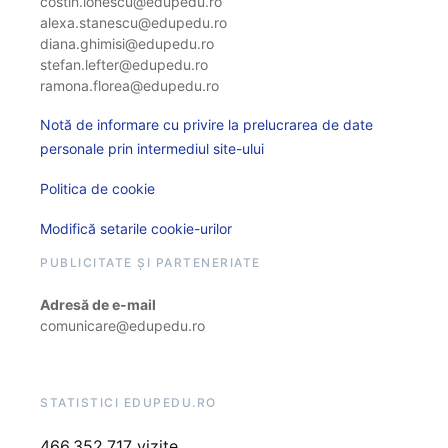
costin.ionescu@edupedu.ro
alexa.stanescu@edupedu.ro
diana.ghimisi@edupedu.ro
stefan.lefter@edupedu.ro
ramona.florea@edupedu.ro
Notă de informare cu privire la prelucrarea de date
personale prin intermediul site-ului
Politica de cookie
Modifică setarile cookie-urilor
PUBLICITATE ȘI PARTENERIATE
Adresă de e-mail
comunicare@edupedu.ro
STATISTICI EDUPEDU.RO
466.352.717 vizite