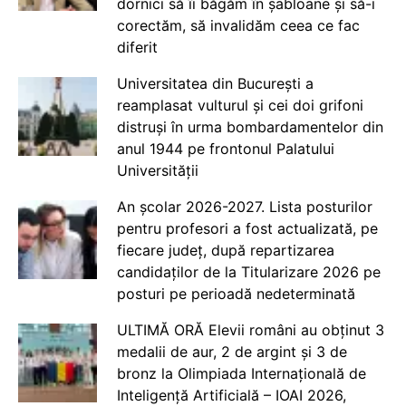
dornici să îi băgăm în șabloane și să-i
corectăm, să invalidăm ceea ce fac
diferit
Universitatea din București a
reamplasat vulturul și cei doi grifoni
distruși în urma bombardamentelor din
anul 1944 pe frontonul Palatului
Universității
An școlar 2026-2027. Lista posturilor
pentru profesori a fost actualizată, pe
fiecare județ, după repartizarea
candidaților de la Titularizare 2026 pe
posturi pe perioadă nedeterminată
ULTIMĂ ORĂ Elevii români au obținut 3
medalii de aur, 2 de argint și 3 de
bronz la Olimpiada Internațională de
Inteligență Artificială – IOAI 2026,