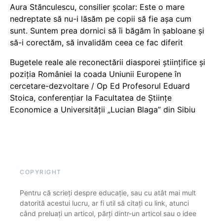
Aura Stănculescu, consilier școlar: Este o mare
nedreptate să nu-i lăsăm pe copii să fie așa cum
sunt. Suntem prea dornici să îi băgăm în șabloane și
să-i corectăm, să invalidăm ceea ce fac diferit
Bugetele reale ale reconectării diasporei științifice și
poziția României la coada Uniunii Europene în
cercetare-dezvoltare / Op Ed Profesorul Eduard
Stoica, conferențiar la Facultatea de Științe
Economice a Universității „Lucian Blaga” din Sibiu
COPYRIGHT
Pentru că scrieți despre educație, sau cu atât mai mult
datorită acestui lucru, ar fi util să citați cu link, atunci
când preluați un articol, părți dintr-un articol sau o idee