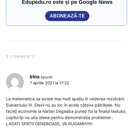
Edupedu.ro este și pe Google News
ABONEAZĂ-TE
3 COMMENTS
Irina
spune:
7 aprilie 2021 la 17:22
La matematica sa existe mai mult spațiu in vederea rezolvării
Subiectului III. Elevii nu au loc în acele câteva pătrățele. Nu
faceți economie la hârtie! Degeaba puneți foi la finalul testului,
copilul își va uita ideea pentru demonstrația problemei .
LASATI SPATII GENEROASE, VA RUGAM!!!!!!!!