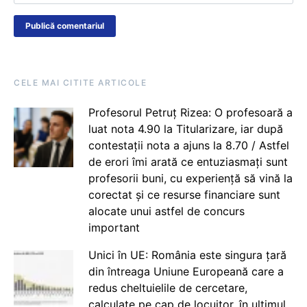
CELE MAI CITITE ARTICOLE
Profesorul Petruț Rizea: O profesoară a
luat nota 4.90 la Titularizare, iar după
contestații nota a ajuns la 8.70 / Astfel
de erori îmi arată ce entuziasmați sunt
profesorii buni, cu experiență să vină la
corectat și ce resurse financiare sunt
alocate unui astfel de concurs
important
Unici în UE: România este singura țară
din întreaga Uniune Europeană care a
redus cheltuielile de cercetare,
calculate pe cap de locuitor, în ultimul