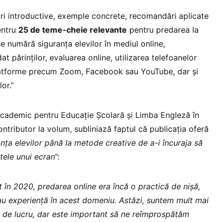
uri introductive, exemple concrete, recomandări aplicate
entru
25 de teme-cheie relevante
pentru predarea la
se numără siguranța elevilor în mediul online,
dat părinților, evaluarea online, utilizarea telefoanelor
platforme precum Zoom, Facebook sau YouTube, dar și
or.”
Academic pentru Educație Școlară și Limba Engleză în
ontributor la volum, subliniază faptul că publicația oferă
anța elevilor până la metode creative de a-i încuraja să
tele unui ecran
”:
în 2020, predarea online era încă o practică de nișă,
eau experiență în acest domeniu. Astăzi, suntem mult mai
 de lucru, dar este important să ne reîmprospătăm