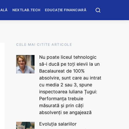
OALĂ
NEXTLAB.TECH
EDUCAȚIE FINANCIARĂ
CELE MAI CITITE ARTICOLE
Nu poate liceul tehnologic
să-i ducă pe toți elevii la un
Bacalaureat de 100%
absolvire, sunt care au intrat
cu media 2 sau 3, spune
inspectoarea Iuliana Țugui:
Performanța trebuie
măsurată și prin câți
absolvenți se angajează
Evoluția salariilor