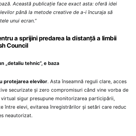
bază. Această publicație face exact asta: oferă idei
elevilor până la metode creative de a-i încuraja să
tele unui ecran.”
ntru a sprijini predarea la distanță a limbii
ish Council
un „detaliu tehnic”, e baza
 protejarea elevilor
. Asta înseamnă reguli clare, acces
zitive securizate și zero compromisuri când vine vorba de
virtual sigur presupune monitorizarea participării,
e între elevi, evitarea înregistrărilor și setări care reduc
es neautorizat.