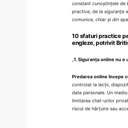
constant cunoștințele de 
practice, de la siguranța 
comunice, chiar și din spa
10 sfaturi practice pe
engleze, potrivit Brit
„
1. Siguranța online nu e 
Predarea online începe cu
controlat la lecții, dispo
date personale. Un mediu 
limitarea chat-urilor privat
riscul de hărțuire sau acc