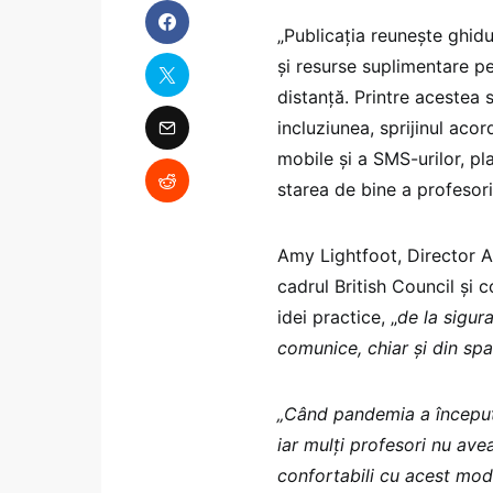
„Publicația reunește ghid
și resurse suplimentare p
distanță. Printre acestea 
incluziunea, sprijinul acor
mobile și a SMS-urilor, 
starea de bine a profesoril
Amy Lightfoot, Director 
cadrul British Council și c
idei practice, „
de la sigur
comunice, chiar și din spa
„Când pandemia a început 
iar mulți profesori nu av
confortabili cu acest mod