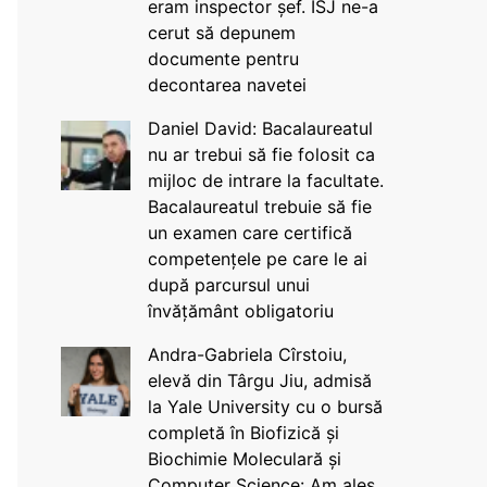
eram inspector șef. ISJ ne-a
cerut să depunem
documente pentru
decontarea navetei
Daniel David: Bacalaureatul
nu ar trebui să fie folosit ca
mijloc de intrare la facultate.
Bacalaureatul trebuie să fie
un examen care certifică
competențele pe care le ai
după parcursul unui
învățământ obligatoriu
Andra-Gabriela Cîrstoiu,
elevă din Târgu Jiu, admisă
la Yale University cu o bursă
completă în Biofizică și
Biochimie Moleculară și
Computer Science: Am ales