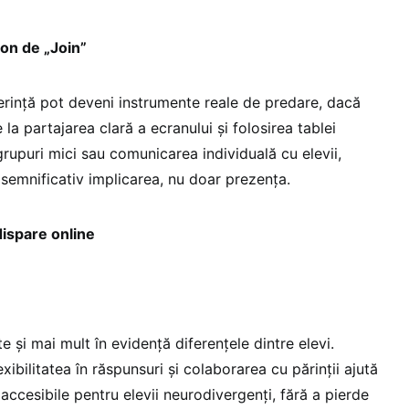
on de „Join”
rință pot deveni instrumente reale de predare, dacă
e la partajarea clară a ecranului și folosirea tablei
 grupuri mici sau comunicarea individuală cu elevii,
 semnificativ implicarea, nu doar prezența.
dispare online
e și mai mult în evidență diferențele dintre elevi.
xibilitatea în răspunsuri și colaborarea cu părinții ajută
 accesibile pentru elevii neurodivergenți, fără a pierde