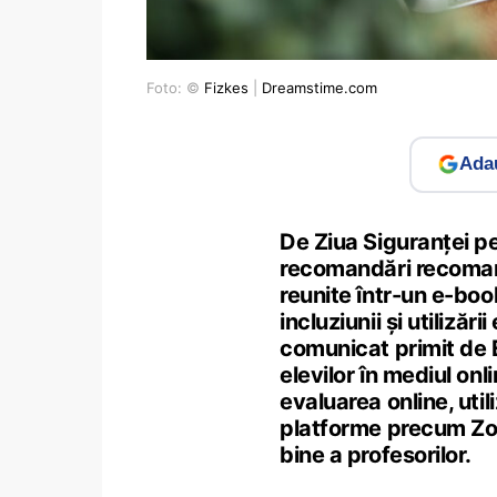
Foto: ©
Fizkes
|
Dreamstime.com
Adau
De Ziua Siguranței pe
recomandări recomand
reunite într-un e-book
incluziunii și utilizări
comunicat primit de 
elevilor în mediul onli
evaluarea online, util
platforme precum Zo
bine a profesorilor.