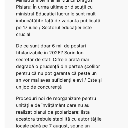
Ministrul interimar al Muncii Dragos
Pîslaru: În urma ultimelor discuții cu
ministrul Educației lucrurile sunt mult
îmbunătățite față de varianta publicată
pe 17 iulie / Sectorul educației este
crucial
De ce sunt doar 6 mii de posturi
titularizabile în 2026? Sorin Ion,
secretar de stat: Cifrele arată mai
degrabă o prudență din partea școlilor
pentru că nu pot garanta că peste un
an vor mai avea suficienți elevi / Este și
un joc de concurență
Proceduri noi de reorganizare pentru
unitățile de învățământ care nu au
realizat planul de școlarizare: lista
acestora trebuie stabilită cu autoritățile
locale până pe 7 august, spune un