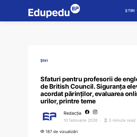
ȘTIRI
Știri
Sfaturi pentru profesorii de engl
de British Council. Siguranța elev
acordat părinților, evaluarea onl
urilor, printre teme
Redacția
10 februarie 2026
5 minute read
187 de vizualizări