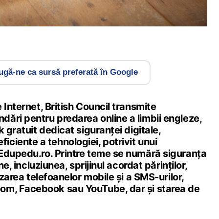
gă-ne ca sursă preferată în Google
 Internet, British Council transmite
ări pentru predarea online a limbii engleze,
 gratuit dedicat siguranței digitale,
i eficiente a tehnologiei, potrivit unui
Edupedu.ro. Printre teme se numără siguranța
ne, incluziunea, sprijinul acordat părinților,
izarea telefoanelor mobile și a SMS-urilor,
om, Facebook sau YouTube, dar și starea de