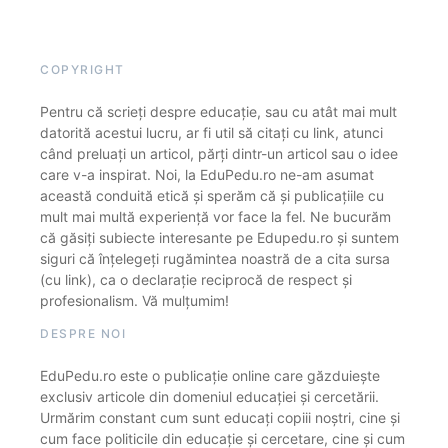
COPYRIGHT
Pentru că scrieți despre educație, sau cu atât mai mult
datorită acestui lucru, ar fi util să citați cu link, atunci
când preluați un articol, părți dintr-un articol sau o idee
care v-a inspirat. Noi, la EduPedu.ro ne-am asumat
această conduită etică și sperăm că și publicațiile cu
mult mai multă experiență vor face la fel. Ne bucurăm
că găsiți subiecte interesante pe Edupedu.ro și suntem
siguri că înțelegeți rugămintea noastră de a cita sursa
(cu link), ca o declarație reciprocă de respect și
profesionalism. Vă mulțumim!
DESPRE NOI
EduPedu.ro este o publicație online care găzduiește
exclusiv articole din domeniul educației și cercetării.
Urmărim constant cum sunt educați copiii noștri, cine și
cum face politicile din educație și cercetare, cine și cum