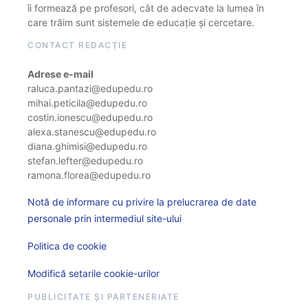
îi formează pe profesori, cât de adecvate la lumea în
care trăim sunt sistemele de educație și cercetare.
CONTACT REDACȚIE
Adrese e-mail
raluca.pantazi@edupedu.ro
mihai.peticila@edupedu.ro
costin.ionescu@edupedu.ro
alexa.stanescu@edupedu.ro
diana.ghimisi@edupedu.ro
stefan.lefter@edupedu.ro
ramona.florea@edupedu.ro
Notă de informare cu privire la prelucrarea de date
personale prin intermediul site-ului
Politica de cookie
Modifică setarile cookie-urilor
PUBLICITATE ȘI PARTENERIATE