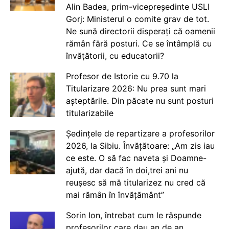
Alin Badea, prim-vicepreședinte USLI
Gorj: Ministerul o comite grav de tot.
Ne sună directorii disperați că oamenii
rămân fără posturi. Ce se întâmplă cu
învățătorii, cu educatorii?
Profesor de Istorie cu 9.70 la
Titularizare 2026: Nu prea sunt mari
așteptările. Din păcate nu sunt posturi
titularizabile
Ședințele de repartizare a profesorilor
2026, la Sibiu. Învățătoare: „Am zis iau
ce este. O să fac naveta și Doamne-
ajută, dar dacă în doi,trei ani nu
reușesc să mă titularizez nu cred că
mai rămân în învățământ”
Sorin Ion, întrebat cum le răspunde
profesorilor care dau an de an