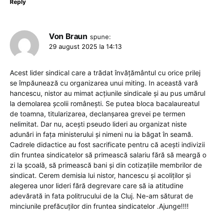
Reply
Von Braun
spune:
29 august 2025 la 14:13
Acest lider sindical care a trădat învățământul cu orice prilej
se împăunează cu organizarea unui miting. In această vară
hancescu, nistor au mimat acțiunile sindicale și au pus umărul
la demolarea școlii românești. Se putea bloca bacalaureatul
de toamna, titularizarea, declanșarea grevei pe termen
nelimitat. Dar nu, acești pseudo lideri au organizat niste
adunări in fața ministerului și nimeni nu ia băgat în seamă.
Cadrele didactice au fost sacrificate pentru că acești indivizii
din fruntea sindicatelor să primească salariu fără să meargă o
zi la școală, să primească bani și din cotizațiile membrilor de
sindicat. Cerem demisia lui nistor, hancescu și acoliților și
alegerea unor lideri fără degrevare care să ia atitudine
adevărată in fata politrucului de la Cluj. Ne-am săturat de
minciunile prefăcuților din fruntea sindicatelor .Ajunge!!!!