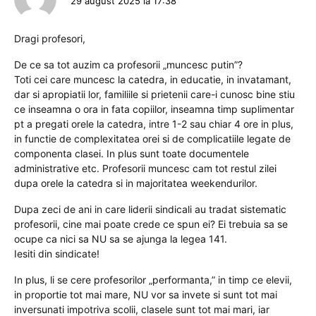
29 august 2025 la 17:38
Dragi profesori,
De ce sa tot auzim ca profesorii „muncesc putin”?
Toti cei care muncesc la catedra, in educatie, in invatamant,
dar si apropiatii lor, familiile si prietenii care-i cunosc bine stiu
ce inseamna o ora in fata copiilor, inseamna timp suplimentar
pt a pregati orele la catedra, intre 1-2 sau chiar 4 ore in plus,
in functie de complexitatea orei si de complicatiile legate de
componenta clasei. In plus sunt toate documentele
administrative etc. Profesorii muncesc cam tot restul zilei
dupa orele la catedra si in majoritatea weekendurilor.
Dupa zeci de ani in care liderii sindicali au tradat sistematic
profesorii, cine mai poate crede ce spun ei? Ei trebuia sa se
ocupe ca nici sa NU sa se ajunga la legea 141.
Iesiti din sindicate!
In plus, li se cere profesorilor „performanta,” in timp ce elevii,
in proportie tot mai mare, NU vor sa invete si sunt tot mai
inversunati impotriva scolii, clasele sunt tot mai mari, iar