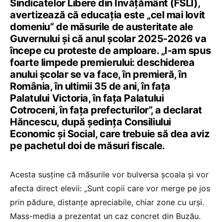
Sindicatelor Libere din Învățământ (FSLI),
avertizează că educația este „cel mai lovit
domeniu” de măsurile de austeritate ale
Guvernului și că anul școlar 2025-2026 va
începe cu proteste de amploare. „I-am spus
foarte limpede premierului: deschiderea
anului școlar se va face, în premieră, în
România, în ultimii 35 de ani, în fața
Palatului Victoria, în fața Palatului
Cotroceni, în fața prefecturilor”, a declarat
Hăncescu, după şedinţa Consiliului
Economic şi Social, care trebuie să dea aviz
pe pachetul doi de măsuri fiscale.
Acesta susține că măsurile vor bulversa școala și vor
afecta direct elevii: „Sunt copii care vor merge pe jos
prin pădure, distanțe apreciabile, chiar zone cu urși.
Mass-media a prezentat un caz concret din Buzău.