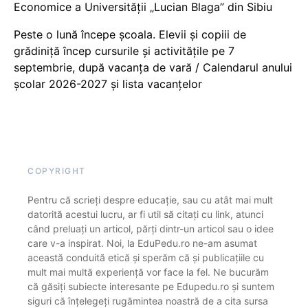
Economice a Universității „Lucian Blaga” din Sibiu
Peste o lună începe școala. Elevii și copiii de
grădiniță încep cursurile și activitățile pe 7
septembrie, după vacanța de vară / Calendarul anului
școlar 2026-2027 și lista vacanțelor
COPYRIGHT
Pentru că scrieți despre educație, sau cu atât mai mult
datorită acestui lucru, ar fi util să citați cu link, atunci
când preluați un articol, părți dintr-un articol sau o idee
care v-a inspirat. Noi, la EduPedu.ro ne-am asumat
această conduită etică și sperăm că și publicațiile cu
mult mai multă experiență vor face la fel. Ne bucurăm
că găsiți subiecte interesante pe Edupedu.ro și suntem
siguri că înțelegeți rugămintea noastră de a cita sursa