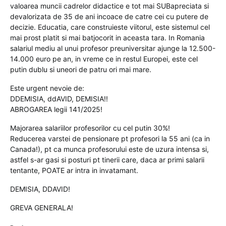
valoarea muncii cadrelor didactice e tot mai SUBapreciata si
devalorizata de 35 de ani incoace de catre cei cu putere de
decizie. Educatia, care construieste viitorul, este sistemul cel
mai prost platit si mai batjocorit in aceasta tara. In Romania
salariul mediu al unui profesor preuniversitar ajunge la 12.500-
14.000 euro pe an, in vreme ce in restul Europei, este cel
putin dublu si uneori de patru ori mai mare.
Este urgent nevoie de:
DDEMISIA, ddAVID, DEMISIA!!
ABROGAREA legii 141/2025!
Majorarea salariilor profesorilor cu cel putin 30%!
Reducerea varstei de pensionare pt profesori la 55 ani (ca in
Canada!), pt ca munca profesorului este de uzura intensa si,
astfel s-ar gasi si posturi pt tinerii care, daca ar primi salarii
tentante, POATE ar intra in invatamant.
DEMISIA, DDAVID!
GREVA GENERALA!