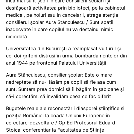
Încă mai sunt școli în care consilierii școlari își
desfășoară activitatea prin biblioteci, pe la cabinetul
medical, pe holuri sau în cancelarii, atrage atenția
consilierul școlar Aura Stănculescu / Sunt spații
inadecvate în care copilul nu va destăinui nimic
niciodată
Universitatea din București a reamplasat vulturul și
cei doi grifoni distruși în urma bombardamentelor din
anul 1944 pe frontonul Palatului Universității
Aura Stănculescu, consilier școlar: Este o mare
nedreptate să nu-i lăsăm pe copii să fie așa cum
sunt. Suntem prea dornici să îi băgăm în șabloane și
să-i corectăm, să invalidăm ceea ce fac diferit
Bugetele reale ale reconectării diasporei științifice și
poziția României la coada Uniunii Europene în
cercetare-dezvoltare / Op Ed Profesorul Eduard
Stoica, conferențiar la Facultatea de Științe