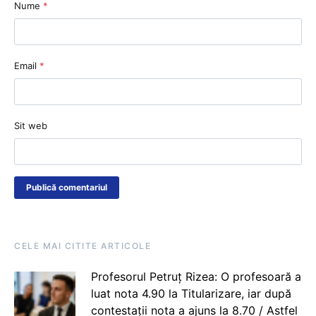
Nume
*
Email
*
Sit web
CELE MAI CITITE ARTICOLE
Profesorul Petruț Rizea: O profesoară a
luat nota 4.90 la Titularizare, iar după
contestații nota a ajuns la 8.70 / Astfel