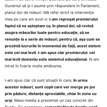
Guvernul să și-l asume prin răspundere în Parlament,
planul doi de măsuri. Mă refer strict la intervenția
mea pe care am avut-o:
i-am reproșat premierului
faptul că ne așteptam ca, în planul doi, să revină
asupra măsurilor luate pentru educație, să se
renunțe la o serie de măsuri, pentru că, așa cum se
prezintă lucrurile în momentul de față, acest sistem
este cel mai lovit. I-am spus clar premierului: cel
mai lovit domeniu este sistemul educațional.
N-am
intrat în foarte multe amănunte.
I-am spus clar că sunt situații în care,
în urma
acestor măsuri, sunt copii care vor merge pe jos
prin pădure, distanțe apreciabile, chiar în zone cu
urși.
Mass-media a prezentat un caz concret din
Buzău. De asemenea,
comasări făcute haotic, școli