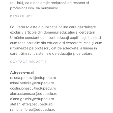
(cu link), ca o declarație reciprocă de respect și
profesionalism. Vă mulțumim!
DESPRE NOI
EduPedu.ro este o publicație online care găzduiește
exclusiv articole din domeniul educației și cercetării.
Urmărim constant cum sunt educați copiii noștri, cine și
cum face politicile din educație și cercetare, cine și cum
îi formează pe profesori, cât de adecvate la lumea în
care trăim sunt sistemele de educație și cercetare.
CONTACT REDACȚIE
Adrese e-mail
raluca.pantazi@edupedu.ro
mihai.peticila@edupedu.ro
costin.ionescu@edupedu.ro
alexa.stanescu@edupedu.ro
diana.ghimisi@edupedu.ro
stefan.lefter@edupedu.ro
ramona.florea@edupedu.ro