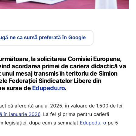
gă-ne ca sursă preferată în Google
următoare, la solicitarea Comisiei Europene,
ind acordarea primei de cariera didactică va
it unui mesaj transmis în teritoriu de Simion
e Federației Sindicatelor Libere din
pe surse de
Edupedu.ro
.
ctică aferentă anului 2025, în valoare de 1.500 de lei,
tă în ianuarie 2026
. La fel și prima pentru carieră
m legislației, dupa cum a semnalat
Edupedu.ro
pe 5