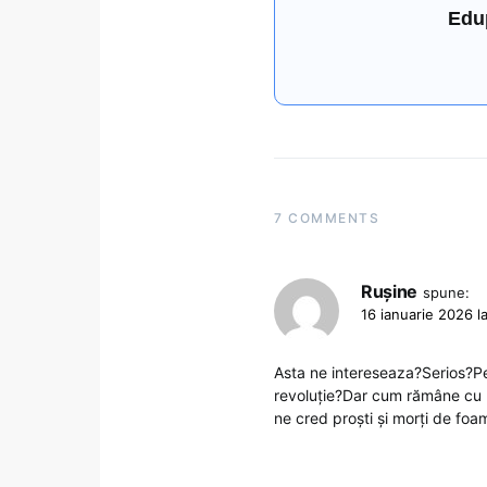
Edu
7 COMMENTS
Rușine
spune:
16 ianuarie 2026 l
Asta ne intereseaza?Serios?Pe
revoluție?Dar cum rămâne cu no
ne cred proști și morți de foa