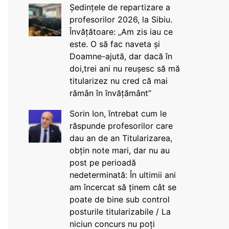
Ședințele de repartizare a
profesorilor 2026, la Sibiu.
Învățătoare: „Am zis iau ce
este. O să fac naveta și
Doamne-ajută, dar dacă în
doi,trei ani nu reușesc să mă
titularizez nu cred că mai
rămân în învățământ”
Sorin Ion, întrebat cum le
răspunde profesorilor care
dau an de an Titularizarea,
obțin note mari, dar nu au
post pe perioadă
nedeterminată: În ultimii ani
am încercat să ținem cât se
poate de bine sub control
posturile titularizabile / La
niciun concurs nu poți