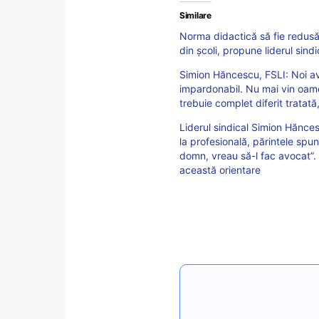
Similare
Norma didactică să fie redusă 
din școli, propune liderul sin
Simion Hăncescu, FSLI: Noi av
impardonabil. Nu mai vin oame
trebuie complet diferit trata
Liderul sindical Simion Hănce
la profesională, părintele spu
domn, vreau să-l fac avocat”. 
această orientare