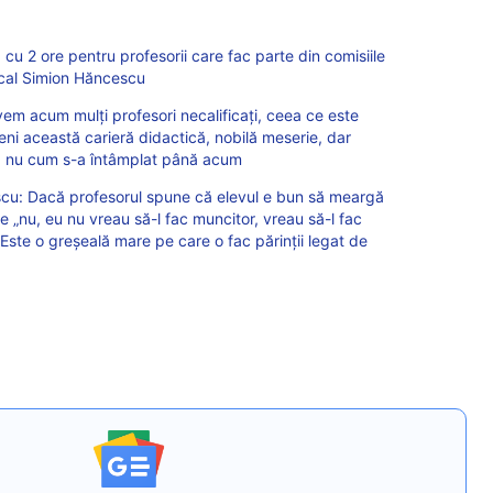
cu 2 ore pentru profesorii care fac parte din comisiile
dical Simion Hăncescu
em acum mulți profesori necalificați, ceea ce este
ni această carieră didactică, nobilă meserie, dar
tă, nu cum s-a întâmplat până acum
scu: Dacă profesorul spune că elevul e bun să meargă
ne „nu, eu nu vreau să-l fac muncitor, vreau să-l fac
Este o greşeală mare pe care o fac părinţii legat de