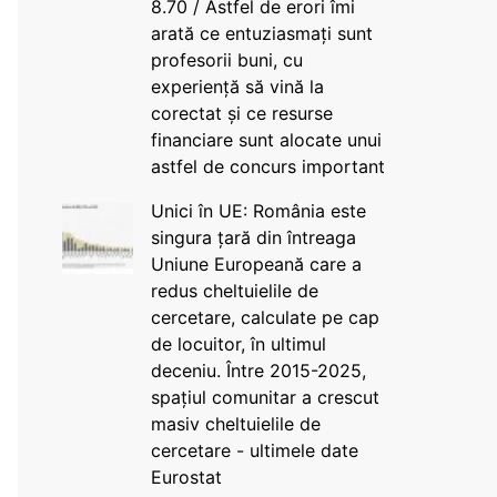
8.70 / Astfel de erori îmi
arată ce entuziasmați sunt
profesorii buni, cu
experiență să vină la
corectat și ce resurse
financiare sunt alocate unui
astfel de concurs important
Unici în UE: România este
singura țară din întreaga
Uniune Europeană care a
redus cheltuielile de
cercetare, calculate pe cap
de locuitor, în ultimul
deceniu. Între 2015-2025,
spațiul comunitar a crescut
masiv cheltuielile de
cercetare - ultimele date
Eurostat