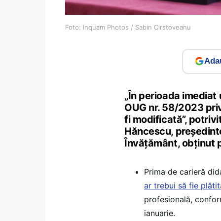
Foto: Inquam Photos / Sabin Cirstoveanu
Adau
„În perioada imediat 
OUG nr. 58/2023 priv
fi modificată”, potriv
Hăncescu, președintel
Învățământ, obținut 
Prima de carieră dida
ar trebui să fie plăti
profesională, confor
ianuarie.