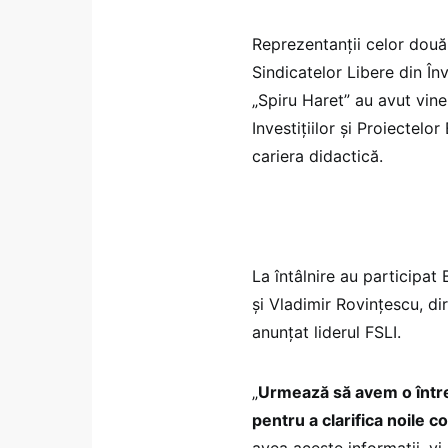
Reprezentanții celor două 
Sindicatelor Libere din În
„Spiru Haret” au avut viner
Investițiilor și Proiectelo
cariera didactică.
La întâlnire au participa
și Vladimir Rovințescu, d
anunțat liderul FSLI.
„
Urmează să avem o între
pentru a clarifica noile 
avea aceste informații, v