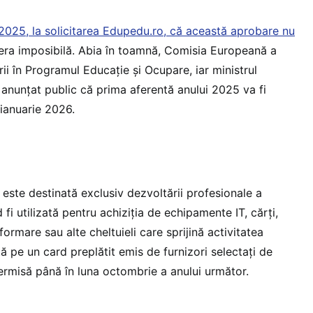
 2025, la solicitarea Edupedu.ro, că această aprobare nu
a era imposibilă. Abia în toamnă, Comisia Europeană a
i în Programul Educație și Ocupare, iar ministrul
 anunțat public că prima aferentă anului 2025 va fi
 ianuarie 2026.
 este destinată exclusiv dezvoltării profesionale a
fi utilizată pentru achiziția de echipamente IT, cărți,
formare sau alte cheltuieli care sprijină activitatea
ă pe un card preplătit emis de furnizori selectați de
permisă până în luna octombrie a anului următor.