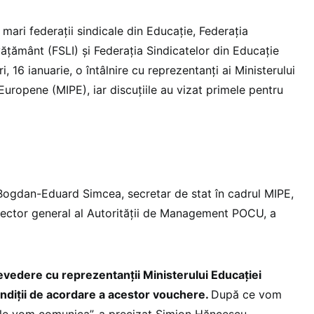
mari federații sindicale din Educație, Federația
vățământ (FSLI) și Federația Sindicatelor din Educație
i, 16 ianuarie, o întâlnire cu reprezentanți ai Ministerului
r Europene (MIPE), iar discuțiile au vizat primele pentru
t Bogdan-Eduard Simcea, secretar de stat în cadrul MIPE,
irector general al Autorității de Management POCU, a
vedere cu reprezentanții Ministerului Educației
condiții de acordare a acestor vouchere.
După ce vom
i le vom comunica”, a precizat Simion Hăncescu.