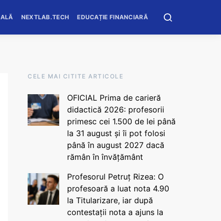
OALĂ
NEXTLAB.TECH
EDUCAȚIE FINANCIARĂ
CELE MAI CITITE ARTICOLE
OFICIAL Prima de carieră
didactică 2026: profesorii
primesc cei 1.500 de lei până
la 31 august și îi pot folosi
până în august 2027 dacă
rămân în învățământ
Profesorul Petruț Rizea: O
profesoară a luat nota 4.90
la Titularizare, iar după
contestații nota a ajuns la