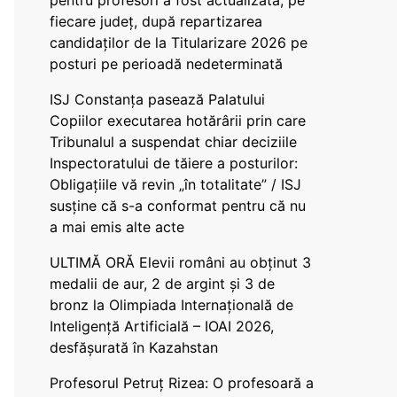
pentru profesori a fost actualizată, pe
fiecare județ, după repartizarea
candidaților de la Titularizare 2026 pe
posturi pe perioadă nedeterminată
ISJ Constanța pasează Palatului
Copiilor executarea hotărârii prin care
Tribunalul a suspendat chiar deciziile
Inspectoratului de tăiere a posturilor:
Obligațiile vă revin „în totalitate” / ISJ
susține că s-a conformat pentru că nu
a mai emis alte acte
ULTIMĂ ORĂ Elevii români au obținut 3
medalii de aur, 2 de argint și 3 de
bronz la Olimpiada Internațională de
Inteligență Artificială – IOAI 2026,
desfășurată în Kazahstan
Profesorul Petruț Rizea: O profesoară a