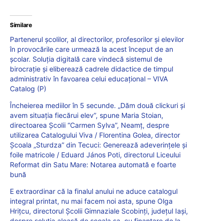
Similare
Partenerul școlilor, al directorilor, profesorilor și elevilor
în provocările care urmează la acest început de an
școlar. Soluția digitală care vindecă sistemul de
birocrație și eliberează cadrele didactice de timpul
administrativ în favoarea celui educațional – VIVA
Catalog (P)
Încheierea mediilor în 5 secunde. „Dăm două clickuri și
avem situația fiecărui elev”, spune Maria Stoian,
directoarea Școlii “Carmen Sylva”, Neamț, despre
utilizarea Catalogului Viva / Florentina Golea, director
Școala „Sturdza” din Tecuci: Generează adeverințele și
foile matricole / Eduard János Poti, directorul Liceului
Reformat din Satu Mare: Notarea automată e foarte
bună
E extraordinar că la finalul anului ne aduce catalogul
integral printat, nu mai facem noi asta, spune Olga
Hrițcu, directorul Școlii Gimnaziale Scobinți, județul Iași,
despre soluția aleasă de școala sa, cu finanțare de la