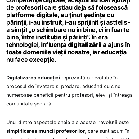
de profesorii care știau deja să folosească
platforme digitale, au ținut ședințe cu
părinții, i-au instruit, i-au sprijinit și astfel s-
a simțit „o schimbare nu în bine, ci în foarte
bine, între instituție și părinți”. În era
tehnologiei, influența
digitalizării
a ajuns în
toate domeniile vieții noastre, iar educația
nu face excepție.
Digitalizarea educației
reprezintă o revoluție în
procesul de învățare și predare, aducând cu sine
numeroase beneficii pentru profesori, elevi și întreaga
comunitate școlară.
Unul dintre aspectele cheie ale acestei revoluții este
simplificarea muncii profesorilor
, care sunt acum în