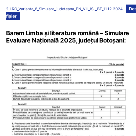
De
2.LRO_Varianta_6_Simulare_judeteana_EN_VIII_ISJ_BT_11.12.2024
fișier
Barem Limba și literatura română – Simulare
Evaluare Națională 2025, județul Botoșani: