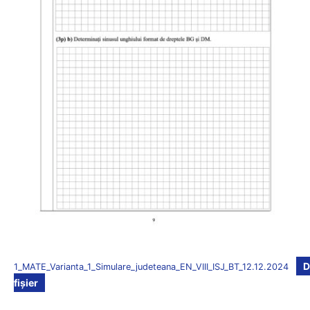
D
1_MATE_Varianta_1_Simulare_judeteana_EN_VIII_ISJ_BT_12.12.2024
fișier