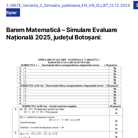
2_MATE_Varianta_2_Simulare_judeteana_EN_VIII_ISJ_BT_12.12.2024
fișier
Barem Matematică – Simulare Evaluare
Națională 2025, județul Botoșani: