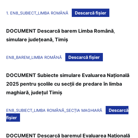
Descarcă fișier
1. EN8_SUBIECT_LIMBA ROMÂNĂ
DOCUMENT Descarcă barem Limba Română
,
simulare județeană, Timiș
Descarcă fișier
EN8_BAREM_LIMBA ROMÂNĂ
DOCUMENT Subiecte simulare Evaluarea Națională
2025 pentru școlile cu secții de predare în limba
maghiară, județul Timiș
Descarcă
EN8_SUBIECT_LIMBA ROMÂNĂ_SECȚIA MAGHIARĂ
fișier
DOCUMENT Descarcă baremul Evaluarea Națională