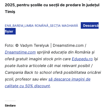
2025, pentru școlile cu secții de predare în județul
Timiș
Descarcă
EN8_BAREM_LIMBA ROMĂNĂ_SECȚIA MAGHIARĂ
fișier
Foto: © Vadym Terelyuk | Dreamstime.com /
Dreamstime.com
sprijină educaţia din România şi
oferă gratuit imagini stock prin care
Edupedu.ro
îşi
poate ilustra articolele cât mai relevant posibil /
Campania Back to school oferă posibilitatea oricărei
școli, profesor sau elev
să descarce imagini de
calitate cu 50% discount
.
Similare