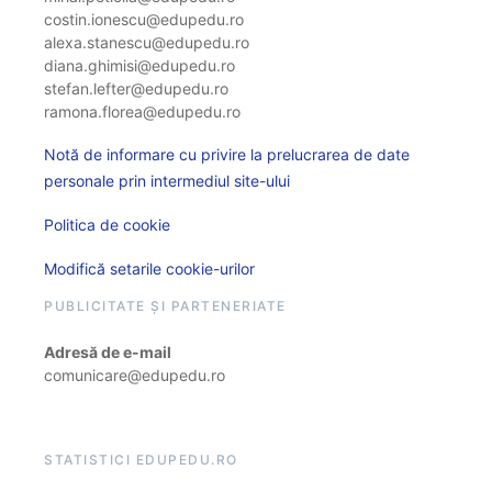
costin.ionescu@edupedu.ro
alexa.stanescu@edupedu.ro
diana.ghimisi@edupedu.ro
stefan.lefter@edupedu.ro
ramona.florea@edupedu.ro
Notă de informare cu privire la prelucrarea de date
personale prin intermediul site-ului
Politica de cookie
Modifică setarile cookie-urilor
PUBLICITATE ȘI PARTENERIATE
Adresă de e-mail
comunicare@edupedu.ro
STATISTICI EDUPEDU.RO