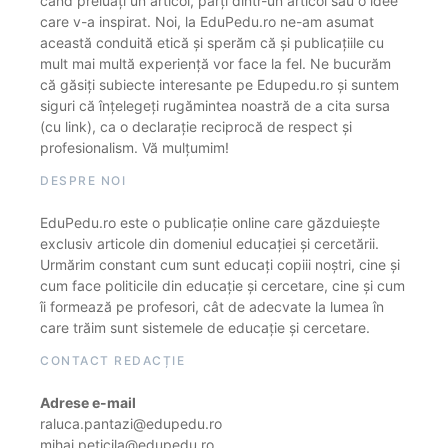
când preluați un articol, părți dintr-un articol sau o idee
care v-a inspirat. Noi, la EduPedu.ro ne-am asumat
această conduită etică și sperăm că și publicațiile cu
mult mai multă experiență vor face la fel. Ne bucurăm
că găsiți subiecte interesante pe Edupedu.ro și suntem
siguri că înțelegeți rugămintea noastră de a cita sursa
(cu link), ca o declarație reciprocă de respect și
profesionalism. Vă mulțumim!
DESPRE NOI
EduPedu.ro este o publicație online care găzduiește
exclusiv articole din domeniul educației și cercetării.
Urmărim constant cum sunt educați copiii noștri, cine și
cum face politicile din educație și cercetare, cine și cum
îi formează pe profesori, cât de adecvate la lumea în
care trăim sunt sistemele de educație și cercetare.
CONTACT REDACȚIE
Adrese e-mail
raluca.pantazi@edupedu.ro
mihai.peticila@edupedu.ro