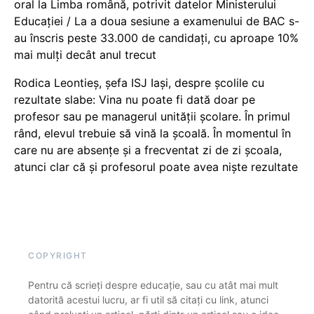
oral la Limba română, potrivit datelor Ministerului
Educației / La a doua sesiune a examenului de BAC s-
au înscris peste 33.000 de candidați, cu aproape 10%
mai mulți decât anul trecut
Rodica Leontieș, șefa ISJ Iași, despre școlile cu
rezultate slabe: Vina nu poate fi dată doar pe
profesor sau pe managerul unității școlare. În primul
rând, elevul trebuie să vină la școală. În momentul în
care nu are absențe și a frecventat zi de zi școala,
atunci clar că și profesorul poate avea niște rezultate
COPYRIGHT
Pentru că scrieți despre educație, sau cu atât mai mult
datorită acestui lucru, ar fi util să citați cu link, atunci