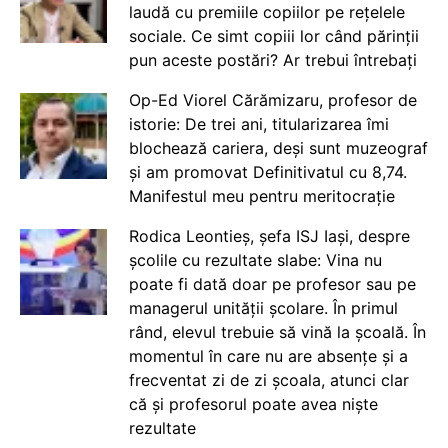
laudă cu premiile copiilor pe rețelele
sociale. Ce simt copiii lor când părinții
pun aceste postări? Ar trebui întrebați
Op-Ed Viorel Cărămizaru, profesor de
istorie: De trei ani, titularizarea îmi
blochează cariera, deși sunt muzeograf
și am promovat Definitivatul cu 8,74.
Manifestul meu pentru meritocrație
Rodica Leontieș, șefa ISJ Iași, despre
școlile cu rezultate slabe: Vina nu
poate fi dată doar pe profesor sau pe
managerul unității școlare. În primul
rând, elevul trebuie să vină la școală. În
momentul în care nu are absențe și a
frecventat zi de zi școala, atunci clar
că și profesorul poate avea niște
rezultate