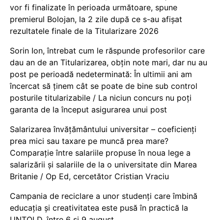
vor fi finalizate în perioada următoare, spune
premierul Bolojan, la 2 zile după ce s-au afișat
rezultatele finale de la Titularizare 2026
Sorin Ion, întrebat cum le răspunde profesorilor care
dau an de an Titularizarea, obțin note mari, dar nu au
post pe perioadă nedeterminată: În ultimii ani am
încercat să ținem cât se poate de bine sub control
posturile titularizabile / La niciun concurs nu poți
garanta de la început asigurarea unui post
Salarizarea învățământului universitar – coeficienți
prea mici sau taxare pe muncă prea mare?
Comparație între salariile propuse în noua lege a
salarizării și salariile de la o universitate din Marea
Britanie / Op Ed, cercetător Cristian Vraciu
Campania de reciclare a unor studenți care îmbină
educația și creativitatea este pusă în practică la
UNTOLD, între 6 și 9 august