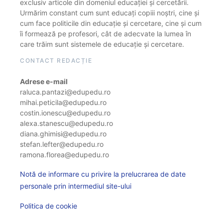
exclusiv articole din domeniul educației și cercetării.
Urmărim constant cum sunt educați copiii noștri, cine și
cum face politicile din educație și cercetare, cine și cum
îi formează pe profesori, cât de adecvate la lumea în
care trăim sunt sistemele de educație și cercetare.
CONTACT REDACȚIE
Adrese e-mail
raluca.pantazi@edupedu.ro
mihai.peticila@edupedu.ro
costin.ionescu@edupedu.ro
alexa.stanescu@edupedu.ro
diana.ghimisi@edupedu.ro
stefan.lefter@edupedu.ro
ramona.florea@edupedu.ro
Notă de informare cu privire la prelucrarea de date
personale prin intermediul site-ului
Politica de cookie