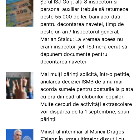
Șeful ISJ Gorj, alți 8 inspectori și
personal auxiliar trebuie să returneze
peste 55.000 de lei, bani acordați
pentru decontarea navetei, timp de
peste un an / Inspectorul general,
Marian Staicu: La vremea aceea nu
eram inspector șef. ISJ ne-a cerut să
depunem documente pentru
decontarea navetei
Mai mulți părinți solicită, într-o petiție,
anularea deciziei ISMB de a nu mai
acorda sumele pentru posturile la plata
cu ora din cadrul cluburilor copiilor:
Multe cercuri de activități extrașcolare
vor dispărea de la 1 septembrie, spun
părinții
Ministrul interimar al Muncii Dragos
Pîslaru: În urma ultimelor discuții cu